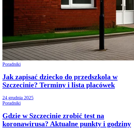
Poradniki
Jak zapisać dziecko do przedszkola w
Szczecinie? Terminy i lista placówek
24 grudnia 2025
Poradniki
Gdzie w Szczecinie zrobić test na
koronawirusa? Aktualne punkty i godziny