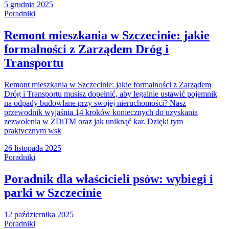
5 grudnia 2025
Poradniki
Remont mieszkania w Szczecinie: jakie
formalności z Zarządem Dróg i
Transportu
Remont mieszkania w Szczecinie: jakie formalności z Zarządem
Dróg i Transportu musisz dopełnić, aby legalnie ustawić pojemnik
na odpady budowlane przy swojej nieruchomości? Nasz
przewodnik wyjaśnia 14 kroków koniecznych do uzyskania
zezwolenia w ZDiTM oraz jak uniknąć kar. Dzięki tym
praktycznym wsk
26 listopada 2025
Poradniki
Poradnik dla właścicieli psów: wybiegi i
parki w Szczecinie
12 października 2025
Poradniki