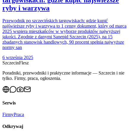
ryby i warzywa
Przewodnik po szczecińskich targowiskach: gdzie kupić
najświeższe ryby i warzywa to 1 cenny dokument, który od marca
2025 wspiera mieszkańców w wyborze produktów najwyższej
jakości. Zgodnie z danymi Sanepid Szczecin (2025), na 15
zbadanych stanowisk handlowych, 90 procent spełnia najwyższe
normy san
6 września 2025
Szczecin
Flesz
Poradniki, przewodniki i praktyczne informacje — Szczecin i nie
tylko. Firmy, praca, ogłoszenia.
Serwis
Firmy
Praca
Odkrywaj