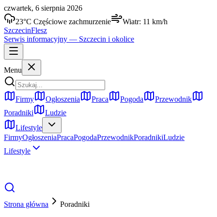
czwartek, 6 sierpnia 2026
23
°C
Częściowe zachmurzenie
Wiatr:
11
km/h
Szczecin
Flesz
Serwis informacyjny —
Szczecin
i okolice
Menu
Firmy
Ogłoszenia
Praca
Pogoda
Przewodnik
Poradniki
Ludzie
Lifestyle
Firmy
Ogłoszenia
Praca
Pogoda
Przewodnik
Poradniki
Ludzie
Lifestyle
Strona główna
Poradniki