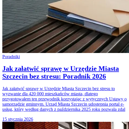
Poradniki
Jak załatwić sprawę w Urzędzie Miasta
Szczecin bez stresu: Poradnik 2026
Jak załatwić sprawę w Urzędzie Miasta Szczecin bez stresu to
wyzwanie dla 420 000 mieszkańców miasta, dlatego
przygotowałem ten przewodnik korzystając z wytycznych Ustawy o
samorządzie gminnym. Urząd Miasta Szczecin udostępnia portal e-
usług, który według danych z października 2025 roku pozwala zdal
15 stycznia 2026