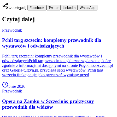
Udostępnij:
Facebook
Twitter
LinkedIn
WhatsApp
Czytaj dalej
Przewodnik
Pchli targ szczecin: kompletny przewodnik dla
wystawców i odwiedzających
Pchli targ szczecin: kompletny przewodnik dla wystawców i
odwiedzającychPchli targ szczecin to cykliczne wydarzenie, które
zgodnie z informacjami dostępnymi na stronie Pogodno.szczecin.pl
oraz Galeria-turzyn.pl, przyciąga setki wystawców. Pchli targ
szczecin funkcjonuje jako przestrzeń wymiany przed
5 sie 2026
Przewodnik
Opera na Zamku w Szczecinie: praktyczny
przewodnik dla widzów