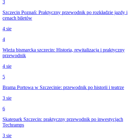
3
Szczecin Poznań: Praktyczny przewodnik po rozkładzie jazdy i
cenach biletów
4 sie
4
Wieża bismarcka szczecin: Historia, rewitalizacja i praktyczny
przewodnik
4 sie
5
Brama Portowa w Szczecinie: przewodnik po historii i teatrze
3 sie
6
Skatepark Szczecin: praktyczny przewodnik po inwestycjach
Techramps
3 sie