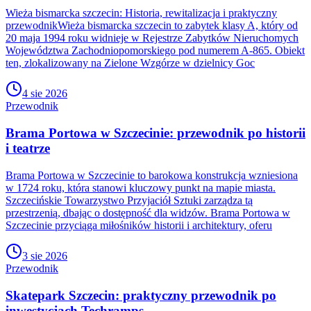
Wieża bismarcka szczecin: Historia, rewitalizacja i praktyczny
przewodnikWieża bismarcka szczecin to zabytek klasy A, który od
20 maja 1994 roku widnieje w Rejestrze Zabytków Nieruchomych
Województwa Zachodniopomorskiego pod numerem A-865. Obiekt
ten, zlokalizowany na Zielone Wzgórze w dzielnicy Goc
4 sie 2026
Przewodnik
Brama Portowa w Szczecinie: przewodnik po historii
i teatrze
Brama Portowa w Szczecinie to barokowa konstrukcja wzniesiona
w 1724 roku, która stanowi kluczowy punkt na mapie miasta.
Szczecińskie Towarzystwo Przyjaciół Sztuki zarządza tą
przestrzenią, dbając o dostępność dla widzów. Brama Portowa w
Szczecinie przyciąga miłośników historii i architektury, oferu
3 sie 2026
Przewodnik
Skatepark Szczecin: praktyczny przewodnik po
inwestycjach Techramps