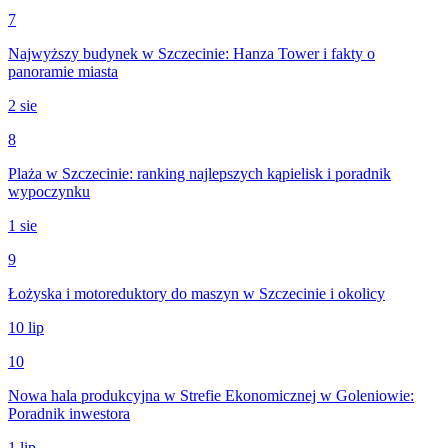
7
Najwyższy budynek w Szczecinie: Hanza Tower i fakty o
panoramie miasta
2 sie
8
Plaża w Szczecinie: ranking najlepszych kąpielisk i poradnik
wypoczynku
1 sie
9
Łożyska i motoreduktory do maszyn w Szczecinie i okolicy
10 lip
10
Nowa hala produkcyjna w Strefie Ekonomicznej w Goleniowie:
Poradnik inwestora
1 lip