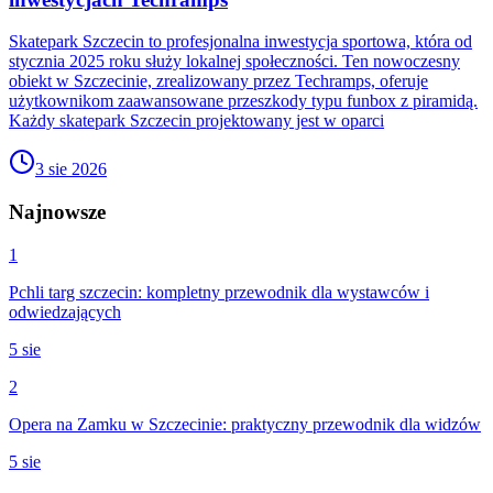
Skatepark Szczecin to profesjonalna inwestycja sportowa, która od
stycznia 2025 roku służy lokalnej społeczności. Ten nowoczesny
obiekt w Szczecinie, zrealizowany przez Techramps, oferuje
użytkownikom zaawansowane przeszkody typu funbox z piramidą.
Każdy skatepark Szczecin projektowany jest w oparci
3 sie 2026
Najnowsze
1
Pchli targ szczecin: kompletny przewodnik dla wystawców i
odwiedzających
5 sie
2
Opera na Zamku w Szczecinie: praktyczny przewodnik dla widzów
5 sie