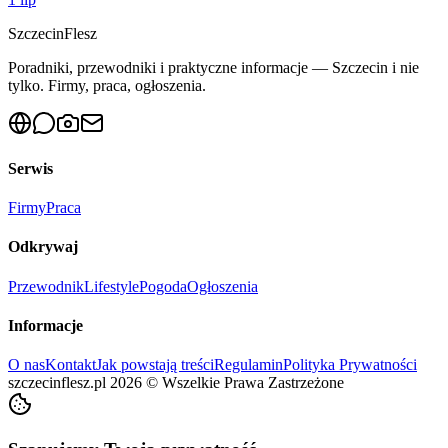
Szczecin
Flesz
Poradniki, przewodniki i praktyczne informacje — Szczecin i nie
tylko. Firmy, praca, ogłoszenia.
Serwis
Firmy
Praca
Odkrywaj
Przewodnik
Lifestyle
Pogoda
Ogłoszenia
Informacje
O nas
Kontakt
Jak powstają treści
Regulamin
Polityka Prywatności
szczecinflesz.pl
2026
©
Wszelkie Prawa Zastrzeżone