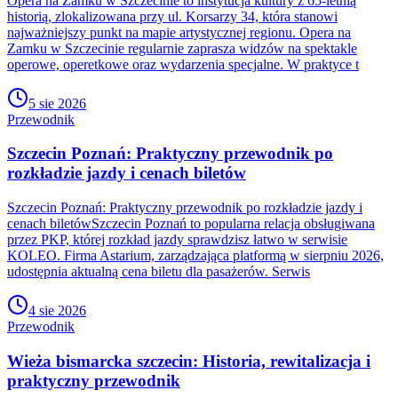
Opera na Zamku w Szczecinie to instytucja kultury z 65-letnią
historią, zlokalizowana przy ul. Korsarzy 34, która stanowi
najważniejszy punkt na mapie artystycznej regionu. Opera na
Zamku w Szczecinie regularnie zaprasza widzów na spektakle
operowe, operetkowe oraz wydarzenia specjalne. W praktyce t
5 sie 2026
Przewodnik
Szczecin Poznań: Praktyczny przewodnik po
rozkładzie jazdy i cenach biletów
Szczecin Poznań: Praktyczny przewodnik po rozkładzie jazdy i
cenach biletówSzczecin Poznań to popularna relacja obsługiwana
przez PKP, której rozkład jazdy sprawdzisz łatwo w serwisie
KOLEO. Firma Astarium, zarządzająca platformą w sierpniu 2026,
udostępnia aktualną cena biletu dla pasażerów. Serwis
4 sie 2026
Przewodnik
Wieża bismarcka szczecin: Historia, rewitalizacja i
praktyczny przewodnik