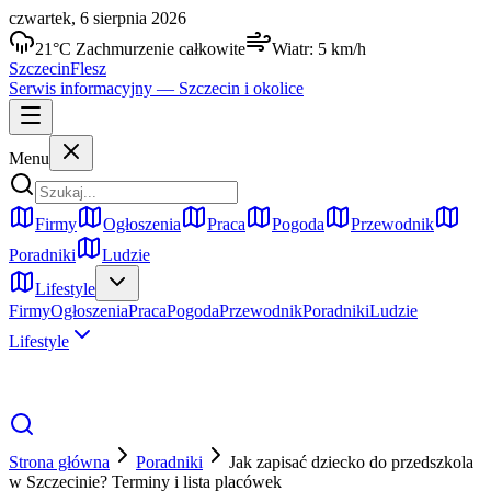
czwartek, 6 sierpnia 2026
21
°C
Zachmurzenie całkowite
Wiatr:
5
km/h
Szczecin
Flesz
Serwis informacyjny —
Szczecin
i okolice
Menu
Firmy
Ogłoszenia
Praca
Pogoda
Przewodnik
Poradniki
Ludzie
Lifestyle
Firmy
Ogłoszenia
Praca
Pogoda
Przewodnik
Poradniki
Ludzie
Lifestyle
Strona główna
Poradniki
Jak zapisać dziecko do przedszkola
w Szczecinie? Terminy i lista placówek