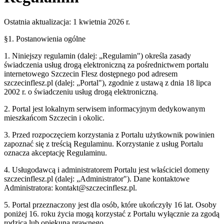
Ostatnia aktualizacja: 1 kwietnia 2026 r.
§1. Postanowienia ogólne
1. Niniejszy regulamin (dalej: „Regulamin") określa zasady
świadczenia usług drogą elektroniczną za pośrednictwem portalu
internetowego
Szczecin Flesz
dostępnego pod adresem
szczecinflesz.pl
(dalej: „Portal"), zgodnie z ustawą z dnia 18 lipca
2002 r. o świadczeniu usług drogą elektroniczną.
2. Portal jest lokalnym serwisem informacyjnym dedykowanym
mieszkańcom
Szczecin
i okolic.
3. Przed rozpoczęciem korzystania z Portalu użytkownik powinien
zapoznać się z treścią Regulaminu. Korzystanie z usług Portalu
oznacza akceptację Regulaminu.
4. Usługodawcą i administratorem Portalu jest właściciel domeny
szczecinflesz.pl
(dalej: „Administrator"). Dane kontaktowe
Administratora: kontakt@
szczecinflesz.pl
.
5. Portal przeznaczony jest dla osób, które ukończyły 16 lat. Osoby
poniżej 16. roku życia mogą korzystać z Portalu wyłącznie za zgodą
rodzica lub opiekuna prawnego.