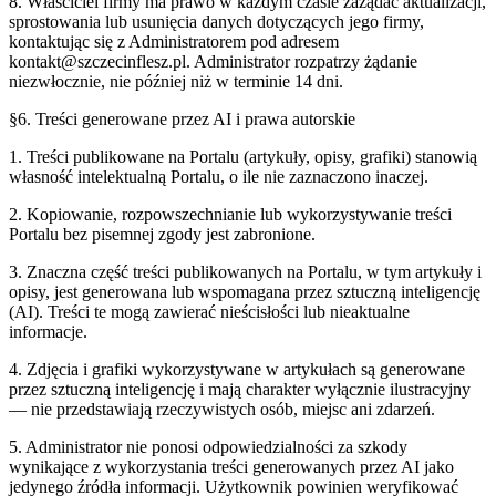
8. Właściciel firmy ma prawo w każdym czasie zażądać aktualizacji,
sprostowania lub usunięcia danych dotyczących jego firmy,
kontaktując się z Administratorem pod adresem
kontakt@
szczecinflesz.pl
. Administrator rozpatrzy żądanie
niezwłocznie, nie później niż w terminie 14 dni.
§6. Treści generowane przez AI i prawa autorskie
1. Treści publikowane na Portalu (artykuły, opisy, grafiki) stanowią
własność intelektualną Portalu, o ile nie zaznaczono inaczej.
2. Kopiowanie, rozpowszechnianie lub wykorzystywanie treści
Portalu bez pisemnej zgody jest zabronione.
3. Znaczna część treści publikowanych na Portalu, w tym artykuły i
opisy, jest generowana lub wspomagana przez sztuczną inteligencję
(AI). Treści te mogą zawierać nieścisłości lub nieaktualne
informacje.
4. Zdjęcia i grafiki wykorzystywane w artykułach są generowane
przez sztuczną inteligencję i mają charakter wyłącznie ilustracyjny
— nie przedstawiają rzeczywistych osób, miejsc ani zdarzeń.
5. Administrator nie ponosi odpowiedzialności za szkody
wynikające z wykorzystania treści generowanych przez AI jako
jedynego źródła informacji. Użytkownik powinien weryfikować