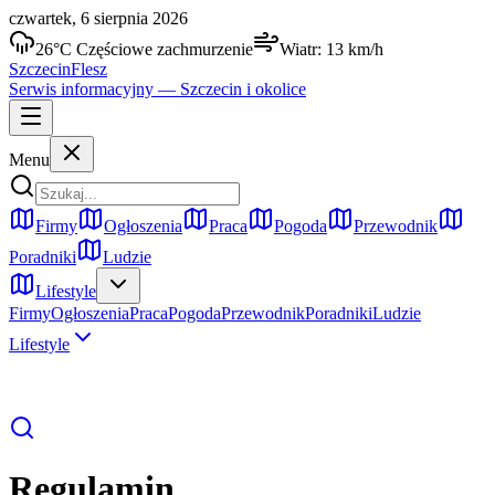
czwartek, 6 sierpnia 2026
26
°C
Częściowe zachmurzenie
Wiatr:
13
km/h
Szczecin
Flesz
Serwis informacyjny —
Szczecin
i okolice
Menu
Firmy
Ogłoszenia
Praca
Pogoda
Przewodnik
Poradniki
Ludzie
Lifestyle
Firmy
Ogłoszenia
Praca
Pogoda
Przewodnik
Poradniki
Ludzie
Lifestyle
Regulamin