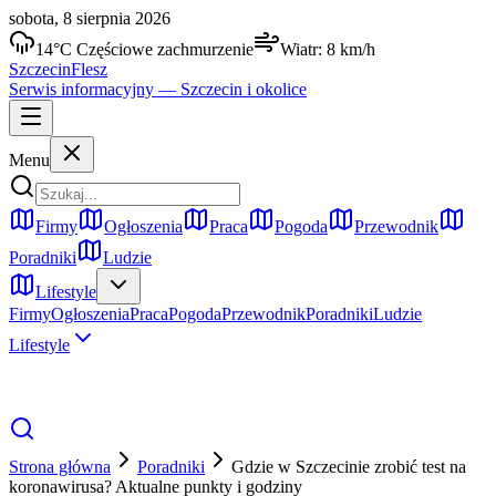
sobota, 8 sierpnia 2026
14
°C
Częściowe zachmurzenie
Wiatr:
8
km/h
Szczecin
Flesz
Serwis informacyjny —
Szczecin
i okolice
Menu
Firmy
Ogłoszenia
Praca
Pogoda
Przewodnik
Poradniki
Ludzie
Lifestyle
Firmy
Ogłoszenia
Praca
Pogoda
Przewodnik
Poradniki
Ludzie
Lifestyle
Strona główna
Poradniki
Gdzie w Szczecinie zrobić test na
koronawirusa? Aktualne punkty i godziny