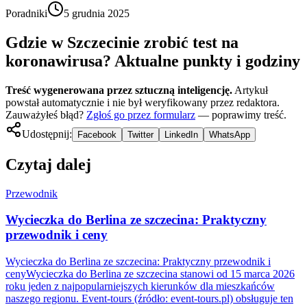
Poradniki
5 grudnia 2025
Gdzie w Szczecinie zrobić test na
koronawirusa? Aktualne punkty i godziny
Treść wygenerowana przez sztuczną inteligencję.
Artykuł
powstał automatycznie i nie był weryfikowany przez redaktora.
Zauważyłeś błąd?
Zgłoś go przez formularz
— poprawimy treść.
Udostępnij:
Facebook
Twitter
LinkedIn
WhatsApp
Czytaj dalej
Przewodnik
Wycieczka do Berlina ze szczecina: Praktyczny
przewodnik i ceny
Wycieczka do Berlina ze szczecina: Praktyczny przewodnik i
cenyWycieczka do Berlina ze szczecina stanowi od 15 marca 2026
roku jeden z najpopularniejszych kierunków dla mieszkańców
naszego regionu. Event-tours (źródło: event-tours.pl) obsługuje ten