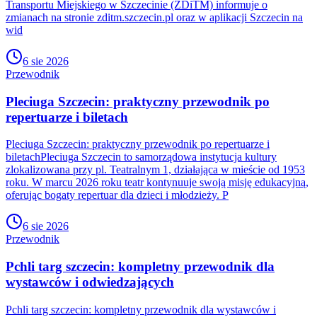
Transportu Miejskiego w Szczecinie (ZDiTM) informuje o
zmianach na stronie zditm.szczecin.pl oraz w aplikacji Szczecin na
wid
6 sie 2026
Przewodnik
Pleciuga Szczecin: praktyczny przewodnik po
repertuarze i biletach
Pleciuga Szczecin: praktyczny przewodnik po repertuarze i
biletachPleciuga Szczecin to samorządowa instytucja kultury
zlokalizowana przy pl. Teatralnym 1, działająca w mieście od 1953
roku. W marcu 2026 roku teatr kontynuuje swoją misję edukacyjną,
oferując bogaty repertuar dla dzieci i młodzieży. P
6 sie 2026
Przewodnik
Pchli targ szczecin: kompletny przewodnik dla
wystawców i odwiedzających
Pchli targ szczecin: kompletny przewodnik dla wystawców i