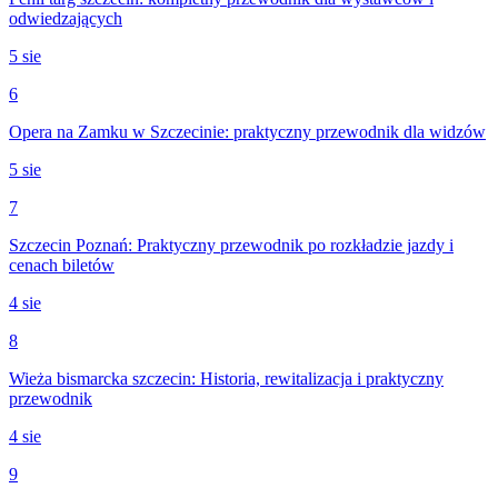
odwiedzających
5 sie
6
Opera na Zamku w Szczecinie: praktyczny przewodnik dla widzów
5 sie
7
Szczecin Poznań: Praktyczny przewodnik po rozkładzie jazdy i
cenach biletów
4 sie
8
Wieża bismarcka szczecin: Historia, rewitalizacja i praktyczny
przewodnik
4 sie
9