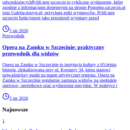
odwiedzającychPchli targ szczecin to cykliczne wydarzenie, które
zgodnie z informacjami dostępnymi na stronie Pogodno.szczecin.pl
oraz Galeria-turzyn.pl, przyciąga setki wystawców. Pchli targ
szczecin funkcjonuje jako przestrzeń wymiany przed
5 sie 2026
Przewodnik
Opera na Zamku w Szczecinie: praktyczny
przewodnik dla widzów
Opera na Zamku w Szczecinie to instytucja kultury z 65-letnią
historią, zlokalizowana przy ul. Korsarzy 34, która stanowi
najważniejszy punkt na mapie artystycznej regionu. Opera na
Zamku w Szczecinie regularnie zaprasza widzów na spektakle
operowe, operetkowe oraz wydarzenia specjalne. W praktyce t
5 sie 2026
Najnowsze
1