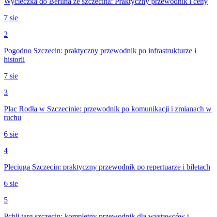
Wycieczka do Berlina ze szczecina: Praktyczny przewodnik i ceny
7 sie
2
Pogodno Szczecin: praktyczny przewodnik po infrastrukturze i
historii
7 sie
3
Plac Rodła w Szczecinie: przewodnik po komunikacji i zmianach w
ruchu
6 sie
4
Pleciuga Szczecin: praktyczny przewodnik po repertuarze i biletach
6 sie
5
Pchli targ szczecin: kompletny przewodnik dla wystawców i