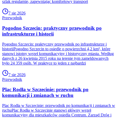
szlak regularnie, zapewniając komfortowy transport
7 sie 2026
Przewodnik
Pogodno Szczecin: praktyczny przewodnik po
infrastrukturze i historii
Pogodno Szczecin: praktyczny przewodnik po infrastrukturze i
historiiPogodno Szczecin to osiedle o powierzchni 4,2 km², które
stanowi istotny węzeł komunikacyjny i historyczny miasta. Według
danych z 26 kwietnia 2015 roku na terenie tym zameldowanych
było 24 359 osób. W praktyce to jeden z najbardzi
7 sie 2026
Przewodnik
Plac Rodła w Szczecinie: przewodnik po
komunikacji i zmianach w ruchu
Plac Rodła w Szczecinie: przewodnik po komunikacji i zmianach w
ruchuPlac Rodła w Szczecinie stanowi główny węzeł
komunikacyjny dla mieszkańców osiedla Centrum. Zarząd Dróg i