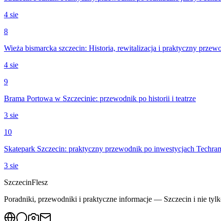
4 sie
8
Wieża bismarcka szczecin: Historia, rewitalizacja i praktyczny przew
4 sie
9
Brama Portowa w Szczecinie: przewodnik po historii i teatrze
3 sie
10
Skatepark Szczecin: praktyczny przewodnik po inwestycjach Techra
3 sie
Szczecin
Flesz
Poradniki, przewodniki i praktyczne informacje — Szczecin i nie tylk