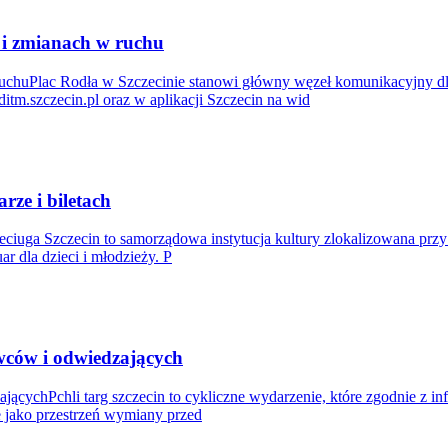
 i zmianach w ruchu
ruchuPlac Rodła w Szczecinie stanowi główny węzeł komunikacyjny dl
itm.szczecin.pl oraz w aplikacji Szczecin na wid
rze i biletach
leciuga Szczecin to samorządowa instytucja kultury zlokalizowana prz
ar dla dzieci i młodzieży. P
awców i odwiedzających
ącychPchli targ szczecin to cykliczne wydarzenie, które zgodnie z in
je jako przestrzeń wymiany przed