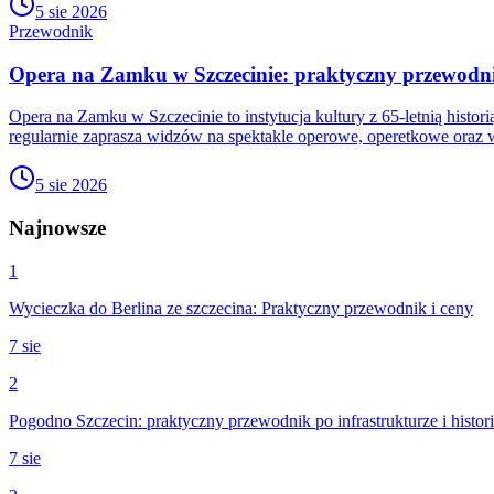
5 sie 2026
Przewodnik
Opera na Zamku w Szczecinie: praktyczny przewodn
Opera na Zamku w Szczecinie to instytucja kultury z 65-letnią histo
regularnie zaprasza widzów na spektakle operowe, operetkowe oraz w
5 sie 2026
Najnowsze
1
Wycieczka do Berlina ze szczecina: Praktyczny przewodnik i ceny
7 sie
2
Pogodno Szczecin: praktyczny przewodnik po infrastrukturze i histori
7 sie