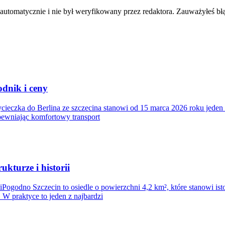
 automatycznie i nie był weryfikowany przez redaktora. Zauważyłeś bł
odnik i ceny
cieczka do Berlina ze szczecina stanowi od 15 marca 2026 roku jeden
zapewniając komfortowy transport
kturze i historii
iiPogodno Szczecin to osiedle o powierzchni 4,2 km², które stanowi i
W praktyce to jeden z najbardzi