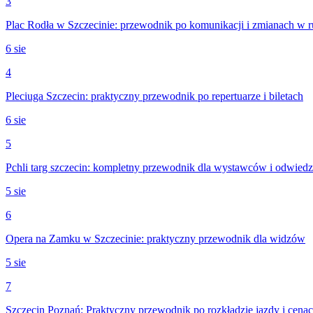
3
Plac Rodła w Szczecinie: przewodnik po komunikacji i zmianach w 
6 sie
4
Pleciuga Szczecin: praktyczny przewodnik po repertuarze i biletach
6 sie
5
Pchli targ szczecin: kompletny przewodnik dla wystawców i odwied
5 sie
6
Opera na Zamku w Szczecinie: praktyczny przewodnik dla widzów
5 sie
7
Szczecin Poznań: Praktyczny przewodnik po rozkładzie jazdy i cenac