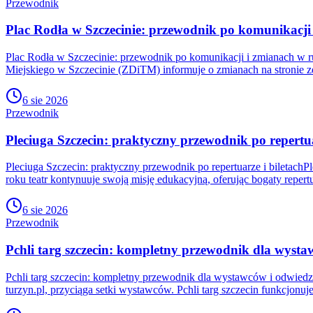
Przewodnik
Plac Rodła w Szczecinie: przewodnik po komunikacji
Plac Rodła w Szczecinie: przewodnik po komunikacji i zmianach w 
Miejskiego w Szczecinie (ZDiTM) informuje o zmianach na stronie zd
6 sie 2026
Przewodnik
Pleciuga Szczecin: praktyczny przewodnik po repertua
Pleciuga Szczecin: praktyczny przewodnik po repertuarze i biletachP
roku teatr kontynuuje swoją misję edukacyjną, oferując bogaty repertu
6 sie 2026
Przewodnik
Pchli targ szczecin: kompletny przewodnik dla wyst
Pchli targ szczecin: kompletny przewodnik dla wystawców i odwiedzaj
turzyn.pl, przyciąga setki wystawców. Pchli targ szczecin funkcjonu