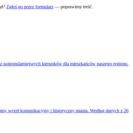
ąd?
Zgłoś go przez formularz
— poprawimy treść.
 z najpopularniejszych kierunków dla mieszkańców naszego regionu.
stotny węzeł komunikacyjny i historyczny miasta. Według danych z 26