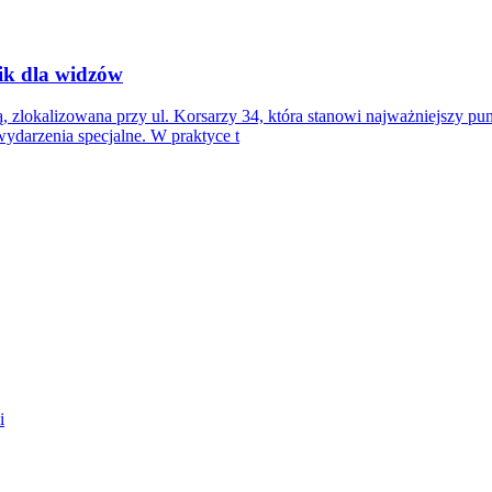
ik dla widzów
rią, zlokalizowana przy ul. Korsarzy 34, która stanowi najważniejszy p
ydarzenia specjalne. W praktyce t
i