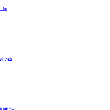
ruchu
zających
h biletów