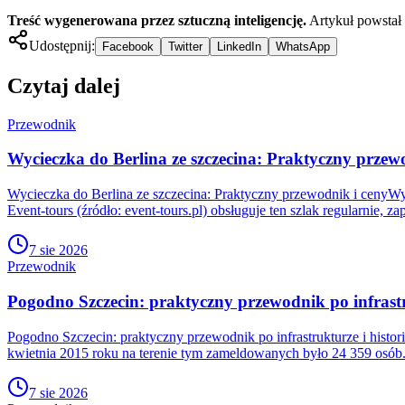
Treść wygenerowana przez sztuczną inteligencję.
Artykuł powstał
Udostępnij:
Facebook
Twitter
LinkedIn
WhatsApp
Czytaj dalej
Przewodnik
Wycieczka do Berlina ze szczecina: Praktyczny przew
Wycieczka do Berlina ze szczecina: Praktyczny przewodnik i cenyWy
Event-tours (źródło: event-tours.pl) obsługuje ten szlak regularnie, 
7 sie 2026
Przewodnik
Pogodno Szczecin: praktyczny przewodnik po infrastru
Pogodno Szczecin: praktyczny przewodnik po infrastrukturze i histor
kwietnia 2015 roku na terenie tym zameldowanych było 24 359 osób. 
7 sie 2026