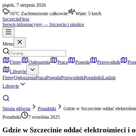
piątek, 7 sierpnia 2026
16
°C
Zachmurzenie całkowite
Wiatr:
5
km/h
Szczecin
Flesz
Serwis informacyjny —
Szczecin
i okolice
Menu
Firmy
Ogłoszenia
Praca
Pogoda
Przewodnik
Pora
Lifestyle
Firmy
Ogłoszenia
Praca
Pogoda
Przewodnik
Poradniki
Ludzie
Lifestyle
Strona główna
Poradniki
Gdzie w Szczecinie oddać elektrośmi
Poradniki
7 września 2025
Gdzie w Szczecinie oddać elektrośmieci i