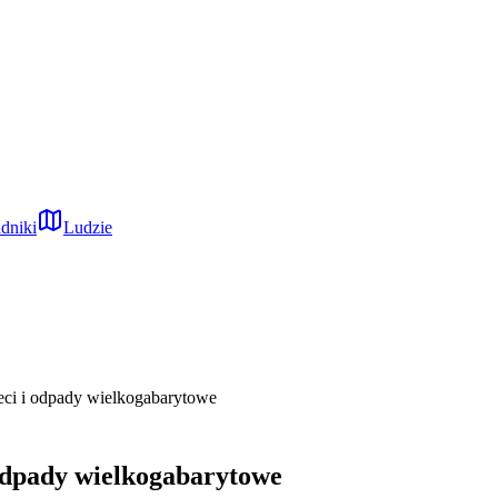
dniki
Ludzie
eci i odpady wielkogabarytowe
 odpady wielkogabarytowe