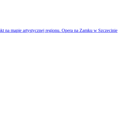
unkt na mapie artystycznej regionu. Opera na Zamku w Szczecinie