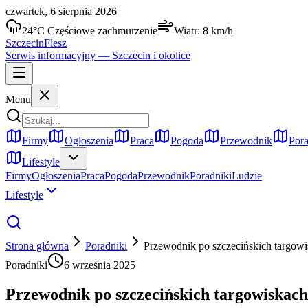
czwartek, 6 sierpnia 2026
24
°C
Częściowe zachmurzenie
Wiatr:
8
km/h
Szczecin
Flesz
Serwis informacyjny —
Szczecin
i okolice
Menu
Firmy
Ogłoszenia
Praca
Pogoda
Przewodnik
Pora
Lifestyle
Firmy
Ogłoszenia
Praca
Pogoda
Przewodnik
Poradniki
Ludzie
Lifestyle
Strona główna
Poradniki
Przewodnik po szczecińskich targowi
Poradniki
6 września 2025
Przewodnik po szczecińskich targowiskach