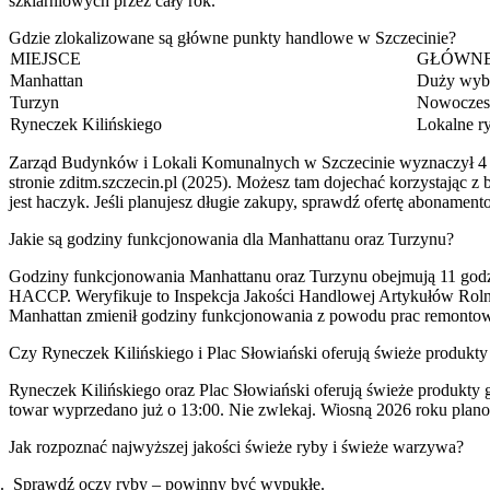
szklarniowych przez cały rok.
Gdzie zlokalizowane są główne punkty handlowe w Szczecinie?
MIEJSCE
GŁÓWNE
Manhattan
Duży wyb
Turzyn
Nowoczes
Ryneczek Kilińskiego
Lokalne r
Zarząd Budynków i Lokali Komunalnych w Szczecinie wyznaczył 4 g
stronie zditm.szczecin.pl (2025). Możesz tam dojechać korzystając z 
jest haczyk. Jeśli planujesz długie zakupy, sprawdź ofertę abonamen
Jakie są godziny funkcjonowania dla Manhattanu oraz Turzynu?
Godziny funkcjonowania Manhattanu oraz Turzynu obejmują 11 godzi
HACCP. Weryfikuje to Inspekcja Jakości Handlowej Artykułów Rolno
Manhattan zmienił godziny funkcjonowania z powodu prac remonto
Czy Ryneczek Kilińskiego i Plac Słowiański oferują świeże produkty 
Ryneczek Kilińskiego oraz Plac Słowiański oferują świeże produkty
towar wyprzedano już o 13:00. Nie zwlekaj. Wiosną 2026 roku plano
Jak rozpoznać najwyższej jakości świeże ryby i świeże warzywa?
Sprawdź oczy ryby – powinny być wypukłe.