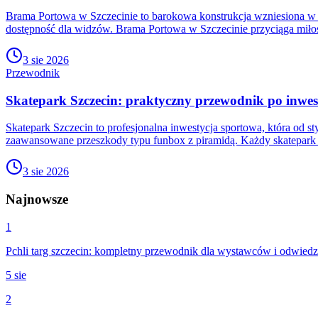
Brama Portowa w Szczecinie to barokowa konstrukcja wzniesiona w 17
dostępność dla widzów. Brama Portowa w Szczecinie przyciąga miłośni
3 sie 2026
Przewodnik
Skatepark Szczecin: praktyczny przewodnik po inwe
Skatepark Szczecin to profesjonalna inwestycja sportowa, która od 
zaawansowane przeszkody typu funbox z piramidą. Każdy skatepark 
3 sie 2026
Najnowsze
1
Pchli targ szczecin: kompletny przewodnik dla wystawców i odwied
5 sie
2