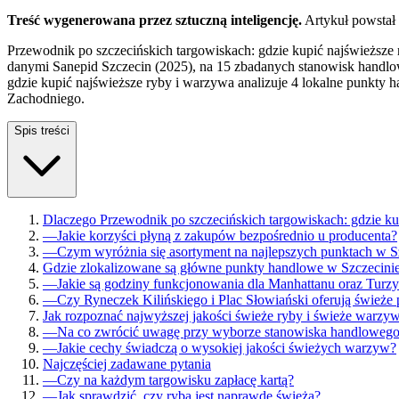
Treść wygenerowana przez sztuczną inteligencję.
Artykuł powstał
Przewodnik po szczecińskich targowiskach: gdzie kupić najświeższ
danymi Sanepid Szczecin (2025), na 15 zbadanych stanowisk handlow
gdzie kupić najświeższe ryby i warzywa analizuje 4 lokalne punkty
Zachodniego.
Spis treści
Dlaczego Przewodnik po szczecińskich targowiskach: gdzie ku
—
Jakie korzyści płyną z zakupów bezpośrednio u producenta?
—
Czym wyróżnia się asortyment na najlepszych punktach w S
Gdzie zlokalizowane są główne punkty handlowe w Szczecini
—
Jakie są godziny funkcjonowania dla Manhattanu oraz Turz
—
Czy Ryneczek Kilińskiego i Plac Słowiański oferują świeże 
Jak rozpoznać najwyższej jakości świeże ryby i świeże warzy
—
Na co zwrócić uwagę przy wyborze stanowiska handlowego
—
Jakie cechy świadczą o wysokiej jakości świeżych warzyw?
Najczęściej zadawane pytania
—
Czy na każdym targowisku zapłacę kartą?
—
Jak sprawdzić, czy ryba jest naprawdę świeża?