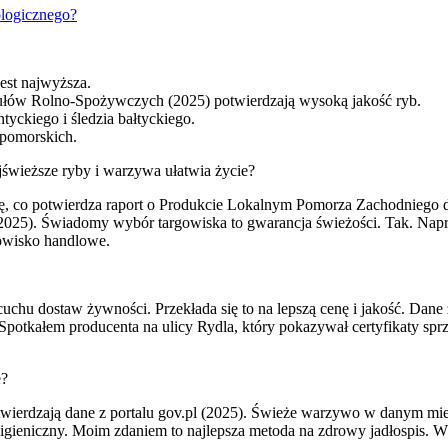
ologicznego?
est najwyższa.
ułów Rolno-Spożywczych (2025) potwierdzają wysoką jakość ryb.
yckiego i śledzia bałtyckiego.
opomorskich.
jświeższe ryby i warzywa ułatwia życie?
, co potwierdza raport o Produkcie Lokalnym Pomorza Zachodniego d
(2025). Świadomy wybór targowiska to gwarancja świeżości. Tak. Napr
nowisko handlowe.
chu dostaw żywności. Przekłada się to na lepszą cenę i jakość. Dane 
Spotkałem producenta na ulicy Rydla, który pokazywał certyfikaty sprz
e?
wierdzają dane z portalu gov.pl (2025). Świeże warzywo w danym mie
igieniczny. Moim zdaniem to najlepsza metoda na zdrowy jadłospis. W