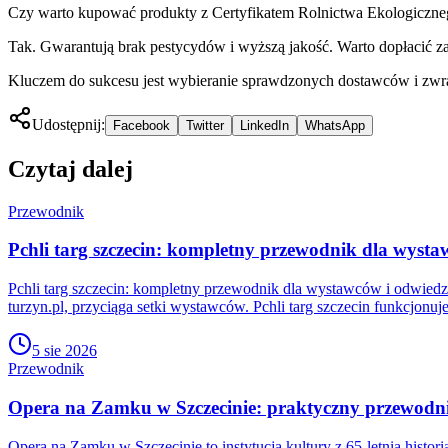
Czy warto kupować produkty z Certyfikatem Rolnictwa Ekologiczn
Tak. Gwarantują brak pestycydów i wyższą jakość. Warto dopłacić z
Kluczem do sukcesu jest wybieranie sprawdzonych dostawców i zwraca
Udostępnij:
Facebook
Twitter
LinkedIn
WhatsApp
Czytaj dalej
Przewodnik
Pchli targ szczecin: kompletny przewodnik dla wyst
Pchli targ szczecin: kompletny przewodnik dla wystawców i odwiedzaj
turzyn.pl, przyciąga setki wystawców. Pchli targ szczecin funkcjonu
5 sie 2026
Przewodnik
Opera na Zamku w Szczecinie: praktyczny przewodn
Opera na Zamku w Szczecinie to instytucja kultury z 65-letnią histo