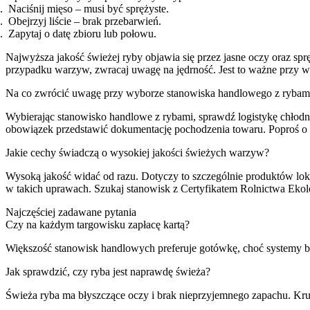
Naciśnij mięso – musi być sprężyste.
Obejrzyj liście – brak przebarwień.
Zapytaj o datę zbioru lub połowu.
Najwyższa jakość świeżej ryby objawia się przez jasne oczy oraz s
przypadku warzyw, zwracaj uwagę na jędrność. Jest to ważne przy w
Na co zwrócić uwagę przy wyborze stanowiska handlowego z rybam
Wybierając stanowisko handlowe z rybami, sprawdź logistykę chłodnic
obowiązek przedstawić dokumentację pochodzenia towaru. Poproś o a
Jakie cechy świadczą o wysokiej jakości świeżych warzyw?
Wysoką jakość widać od razu. Dotyczy to szczególnie produktów lo
w takich uprawach. Szukaj stanowisk z Certyfikatem Rolnictwa Ekolo
Najczęściej zadawane pytania
Czy na każdym targowisku zapłacę kartą?
Większość stanowisk handlowych preferuje gotówkę, choć systemy b
Jak sprawdzić, czy ryba jest naprawdę świeża?
Świeża ryba ma błyszczące oczy i brak nieprzyjemnego zapachu. Kr