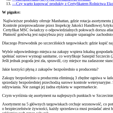
—
Czy warto kupować produkty z Certyfikatem Rolnictwa Ek
W pigułce:
Najświeższe produkty oferuje Manhattan, gdzie rotacja asortymentu j
Kontrole przeprowadzone przez Inspekcję Jakości Handlowej Artyk
Certyfikat MSC świadczy o odpowiedzialnych połowach dorsza atlant
Płatność gotówką jest najszybsza przy zakupie szparagów zachodni
Dlaczego Przewodnik po szczecińskich targowiskach: gdzie kupić na
Wybór odpowiedniego miejsca na zakupy wspiera lokalną gospodarkę
spełniać surowe wymogi sanitarne, co weryfikuje Sanepid Szczecin 
Jeśli jednak pogoda jest zła, sprawdź, czy miejsce ma zadaszone sta
Jakie korzyści płyną z zakupów bezpośrednio u producenta?
Zakupy bezpośrednio u producenta eliminują 3 zbędne ogniwa w łańcu
sprzedaży bezpośredniej przechodzą surowe kontrole weterynaryjne. 
odżywiania. Nie zastąpi jej żadna etykieta w supermarkecie.
Czym wyróżnia się asortyment na najlepszych punktach w Szczecini
Asortyment na 5 głównych targowiskach cechuje sezonowość, co pot
o bezpieczeństwie żywności, każdy sprzedawca musi posiadać atest h