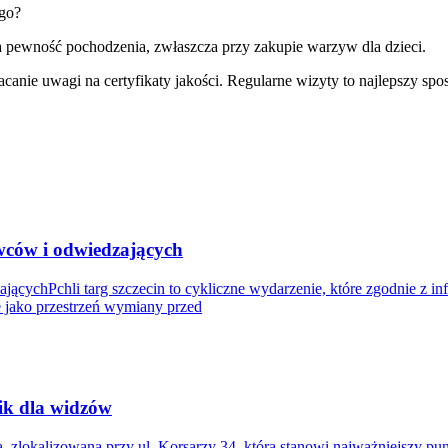
ego?
a pewność pochodzenia, zwłaszcza przy zakupie warzyw dla dzieci.
nie uwagi na certyfikaty jakości. Regularne wizyty to najlepszy spos
awców i odwiedzających
ącychPchli targ szczecin to cykliczne wydarzenie, które zgodnie z in
je jako przestrzeń wymiany przed
ik dla widzów
rią, zlokalizowana przy ul. Korsarzy 34, która stanowi najważniejszy p