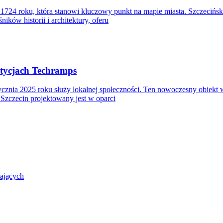
24 roku, która stanowi kluczowy punkt na mapie miasta. Szczecińskie
ków historii i architektury, oferu
stycjach Techramps
stycznia 2025 roku służy lokalnej społeczności. Ten nowoczesny obiek
Szczecin projektowany jest w oparci
zających