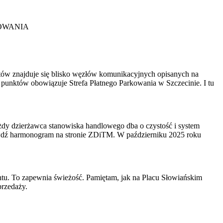
OWANIA
ów znajduje się blisko węzłów komunikacyjnych opisanych na
ci punktów obowiązuje Strefa Płatnego Parkowania w Szczecinie. I tu
dy dzierżawca stanowiska handlowego dba o czystość i system
rawdź harmonogram na stronie ZDiTM. W październiku 2025 roku
ntu. To zapewnia świeżość. Pamiętam, jak na Placu Słowiańskim
przedaży.