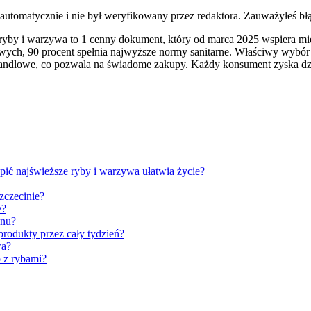
 automatycznie i nie był weryfikowany przez redaktora. Zauważyłeś bł
e ryby i warzywa to 1 cenny dokument, który od marca 2025 wspiera 
ych, 90 procent spełnia najwyższe normy sanitarne. Właściwy wybór 
 handlowe, co pozwala na świadome zakupy. Każdy konsument zyska dz
pić najświeższe ryby i warzywa ułatwia życie?
zczecinie?
e?
ynu?
produkty przez cały tydzień?
wa?
 z rybami?