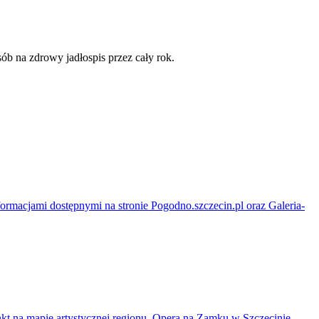
ób na zdrowy jadłospis przez cały rok.
formacjami dostępnymi na stronie Pogodno.szczecin.pl oraz Galeria-
unkt na mapie artystycznej regionu. Opera na Zamku w Szczecinie