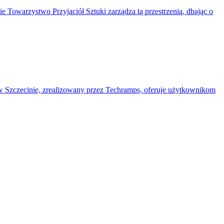
 Towarzystwo Przyjaciół Sztuki zarządza tą przestrzenią, dbając o
t w Szczecinie, zrealizowany przez Techramps, oferuje użytkownikom