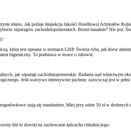
prężyste mięso. Jak podaje Inspekcja Jakości Handlowej Artykułów R
yborze szparagów zachodniopomorskich. Brzmi banalnie? Nie jest. Świe
i?
zą, która jest opisana w normach GHP. Świeża ryba, jak dorsz atlanty
test higieniczny. To podstawa w trosce o zdrowie.
kalnych, jak szparagi zachodniopomorskie. Badania nad rolnictwem e
gicznego. Jeśli warzywo intensywnie pachnie, zazwyczaj jest w pełni 
ezgotówkowe stają się standardem. Miej przy sobie 50 zł w drobnych 
uszony lód to dowód na zachowanie łańcucha chłodniczego.