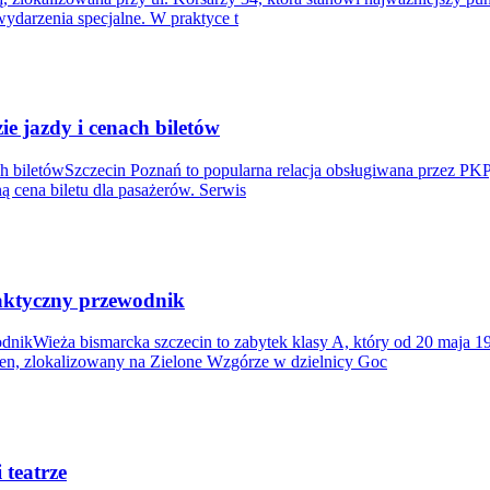
ydarzenia specjalne. W praktyce t
e jazdy i cenach biletów
ch biletówSzczecin Poznań to popularna relacja obsługiwana przez PK
ą cena biletu dla pasażerów. Serwis
praktyczny przewodnik
ewodnikWieża bismarcka szczecin to zabytek klasy A, który od 20 maj
, zlokalizowany na Zielone Wzgórze w dzielnicy Goc
 teatrze