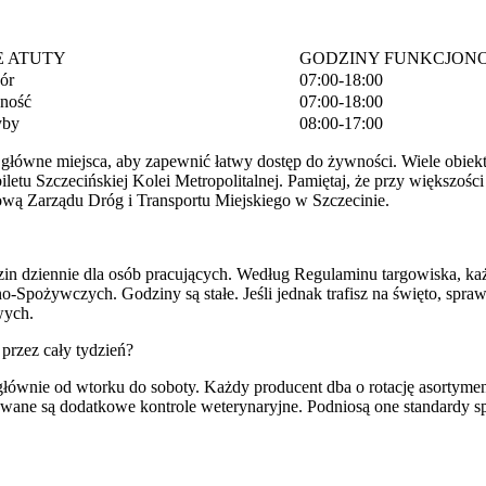
 ATUTY
GODZINY FUNKCJON
ór
07:00-18:00
ność
07:00-18:00
yby
08:00-17:00
łówne miejsca, aby zapewnić łatwy dostęp do żywności. Wiele obiekt
biletu Szczecińskiej Kolei Metropolitalnej. Pamiętaj, że przy większoś
tową Zarządu Dróg i Transportu Miejskiego w Szczecinie.
n dziennie dla osób pracujących. Według Regulaminu targowiska, każ
-Spożywczych. Godziny są stałe. Jeśli jednak trafisz na święto, sp
wych.
przez cały tydzień?
 głównie od wtorku do soboty. Każdy producent dba o rotację asortyme
wane są dodatkowe kontrole weterynaryjne. Podniosą one standardy s