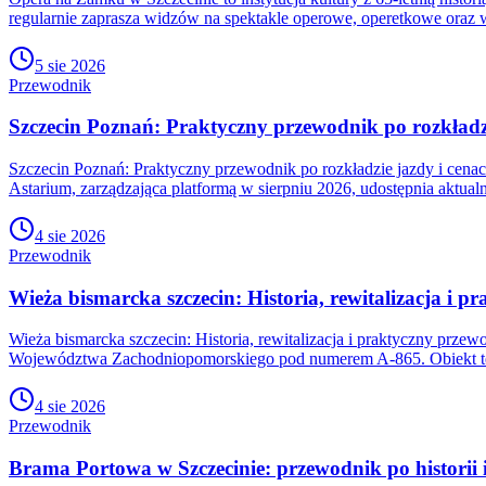
regularnie zaprasza widzów na spektakle operowe, operetkowe oraz w
5 sie 2026
Przewodnik
Szczecin Poznań: Praktyczny przewodnik po rozkładzi
Szczecin Poznań: Praktyczny przewodnik po rozkładzie jazdy i cena
Astarium, zarządzająca platformą w sierpniu 2026, udostępnia aktualn
4 sie 2026
Przewodnik
Wieża bismarcka szczecin: Historia, rewitalizacja i 
Wieża bismarcka szczecin: Historia, rewitalizacja i praktyczny prz
Województwa Zachodniopomorskiego pod numerem A-865. Obiekt ten
4 sie 2026
Przewodnik
Brama Portowa w Szczecinie: przewodnik po historii i