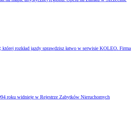
P, której rozkład jazdy sprawdzisz łatwo w serwisie KOLEO. Firma
a 1994 roku widnieje w Rejestrze Zabytków Nieruchomych