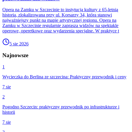
Opera na Zamku w Szczecinie to instytucja kultury z 65-letnią
historią, zlokalizowana przy ul. Korsarzy 34, która stanowi
najważniejszy punkt na mapie artystycznej regionu. Opera na
Zamku w Szczecinie regularnie zaprasza widzów na spektakle
operowe, operetkowe oraz wydarzenia specjalne. W praktyce t
5 sie 2026
Najnowsze
1
Wycieczka do Berlina ze szczecina: Praktyczny przewodnik i ceny
7 sie
2
Pogodno Szczecin: praktyczny przewodnik po infrastrukturze i
historii
7 sie