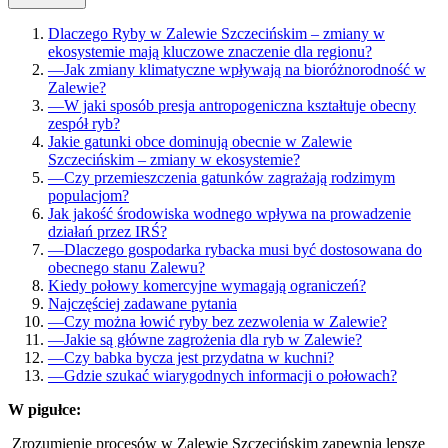
Dlaczego Ryby w Zalewie Szczecińskim – zmiany w
ekosystemie mają kluczowe znaczenie dla regionu?
—
Jak zmiany klimatyczne wpływają na bioróżnorodność w
Zalewie?
—
W jaki sposób presja antropogeniczna kształtuje obecny
zespół ryb?
Jakie gatunki obce dominują obecnie w Zalewie
Szczecińskim – zmiany w ekosystemie?
—
Czy przemieszczenia gatunków zagrażają rodzimym
populacjom?
Jak jakość środowiska wodnego wpływa na prowadzenie
działań przez IRŚ?
—
Dlaczego gospodarka rybacka musi być dostosowana do
obecnego stanu Zalewu?
Kiedy połowy komercyjne wymagają ograniczeń?
Najczęściej zadawane pytania
—
Czy można łowić ryby bez zezwolenia w Zalewie?
—
Jakie są główne zagrożenia dla ryb w Zalewie?
—
Czy babka bycza jest przydatna w kuchni?
—
Gdzie szukać wiarygodnych informacji o połowach?
W pigułce:
Zrozumienie procesów w Zalewie Szczecińskim zapewnia lepsze