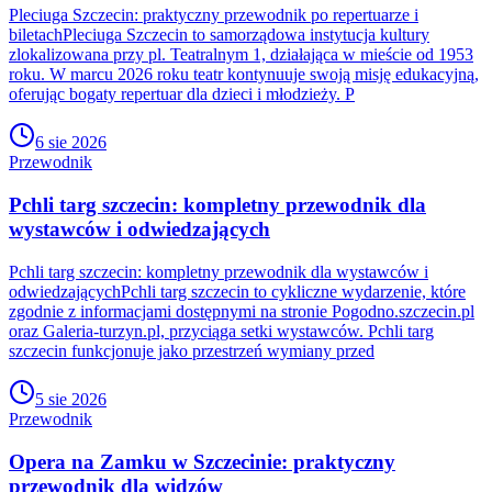
Pleciuga Szczecin: praktyczny przewodnik po repertuarze i
biletachPleciuga Szczecin to samorządowa instytucja kultury
zlokalizowana przy pl. Teatralnym 1, działająca w mieście od 1953
roku. W marcu 2026 roku teatr kontynuuje swoją misję edukacyjną,
oferując bogaty repertuar dla dzieci i młodzieży. P
6 sie 2026
Przewodnik
Pchli targ szczecin: kompletny przewodnik dla
wystawców i odwiedzających
Pchli targ szczecin: kompletny przewodnik dla wystawców i
odwiedzającychPchli targ szczecin to cykliczne wydarzenie, które
zgodnie z informacjami dostępnymi na stronie Pogodno.szczecin.pl
oraz Galeria-turzyn.pl, przyciąga setki wystawców. Pchli targ
szczecin funkcjonuje jako przestrzeń wymiany przed
5 sie 2026
Przewodnik
Opera na Zamku w Szczecinie: praktyczny
przewodnik dla widzów