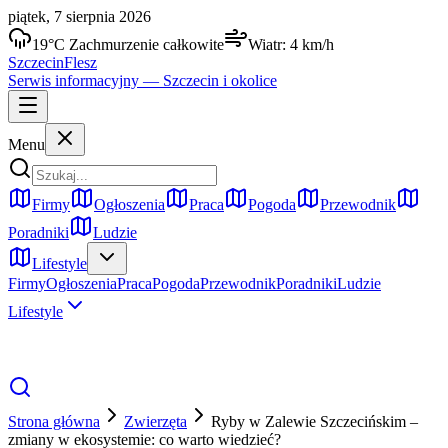
piątek, 7 sierpnia 2026
19
°C
Zachmurzenie całkowite
Wiatr:
4
km/h
Szczecin
Flesz
Serwis informacyjny —
Szczecin
i okolice
Menu
Firmy
Ogłoszenia
Praca
Pogoda
Przewodnik
Poradniki
Ludzie
Lifestyle
Firmy
Ogłoszenia
Praca
Pogoda
Przewodnik
Poradniki
Ludzie
Lifestyle
Strona główna
Zwierzęta
Ryby w Zalewie Szczecińskim –
zmiany w ekosystemie: co warto wiedzieć?