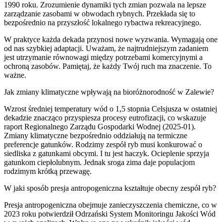
1990 roku. Zrozumienie dynamiki tych zmian pozwala na lepsze
zarządzanie zasobami w obwodach rybnych. Przekłada się to
bezpośrednio na przyszłość lokalnego rybactwa rekreacyjnego.
W praktyce każda dekada przynosi nowe wyzwania. Wymagają one
od nas szybkiej adaptacji. Uważam, że najtrudniejszym zadaniem
jest utrzymanie równowagi między potrzebami komercyjnymi a
ochroną zasobów. Pamiętaj, że każdy Twój ruch ma znaczenie. To
ważne.
Jak zmiany klimatyczne wpływają na bioróżnorodność w Zalewie?
Wzrost średniej temperatury wód o 1,5 stopnia Celsjusza w ostatniej
dekadzie znacząco przyspiesza procesy eutrofizacji, co wskazuje
raport Regionalnego Zarządu Gospodarki Wodnej (2025-01).
Zmiany klimatyczne bezpośrednio oddziałują na termiczne
preferencje gatunków. Rodzimy zespół ryb musi konkurować o
siedliska z gatunkami obcymi. I tu jest haczyk. Ocieplenie sprzyja
gatunkom ciepłolubnym. Jednak sroga zima daje populacjom
rodzimym krótką przewagę.
W jaki sposób presja antropogeniczna kształtuje obecny zespół ryb?
Presja antropogeniczna obejmuje zanieczyszczenia chemiczne, co w
2023 roku potwierdził Odrzański System Monitoringu Jakości Wód