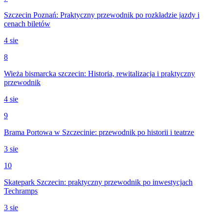
Szczecin Poznań: Praktyczny przewodnik po rozkładzie jazdy i
cenach biletów
4 sie
8
Wieża bismarcka szczecin: Historia, rewitalizacja i praktyczny
przewodnik
4 sie
9
Brama Portowa w Szczecinie: przewodnik po historii i teatrze
3 sie
10
Skatepark Szczecin: praktyczny przewodnik po inwestycjach
Techramps
3 sie