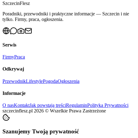
Szczecin
Flesz
Poradniki, przewodniki i praktyczne informacje — Szczecin i nie
tylko. Firmy, praca, ogłoszenia.
Serwis
Firmy
Praca
Odkrywaj
Przewodnik
Lifestyle
Pogoda
Ogłoszenia
Informacje
O nas
Kontakt
Jak powstają treści
Regulamin
Polityka Prywatności
szczecinflesz.pl
2026
©
Wszelkie Prawa Zastrzeżone
Szanujemy Twoją prywatność