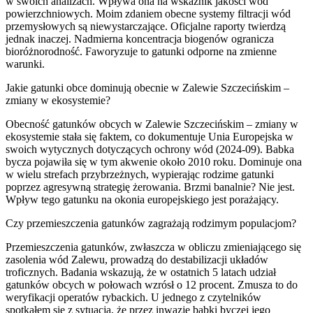
w swoich analizach. Wpływa ona na wskaźnik jakości wód
powierzchniowych. Moim zdaniem obecne systemy filtracji wód
przemysłowych są niewystarczające. Oficjalne raporty twierdzą
jednak inaczej. Nadmierna koncentracja biogenów ogranicza
bioróżnorodność. Faworyzuje to gatunki odporne na zmienne
warunki.
Jakie gatunki obce dominują obecnie w Zalewie Szczecińskim –
zmiany w ekosystemie?
Obecność gatunków obcych w Zalewie Szczecińskim – zmiany w
ekosystemie stała się faktem, co dokumentuje Unia Europejska w
swoich wytycznych dotyczących ochrony wód (2024-09). Babka
bycza pojawiła się w tym akwenie około 2010 roku. Dominuje ona
w wielu strefach przybrzeżnych, wypierając rodzime gatunki
poprzez agresywną strategię żerowania. Brzmi banalnie? Nie jest.
Wpływ tego gatunku na okonia europejskiego jest porażający.
Czy przemieszczenia gatunków zagrażają rodzimym populacjom?
Przemieszczenia gatunków, zwłaszcza w obliczu zmieniającego się
zasolenia wód Zalewu, prowadzą do destabilizacji układów
troficznych. Badania wskazują, że w ostatnich 5 latach udział
gatunków obcych w połowach wzrósł o 12 procent. Zmusza to do
weryfikacji operatów rybackich. U jednego z czytelników
spotkałem się z sytuacją, że przez inwazję babki byczej jego