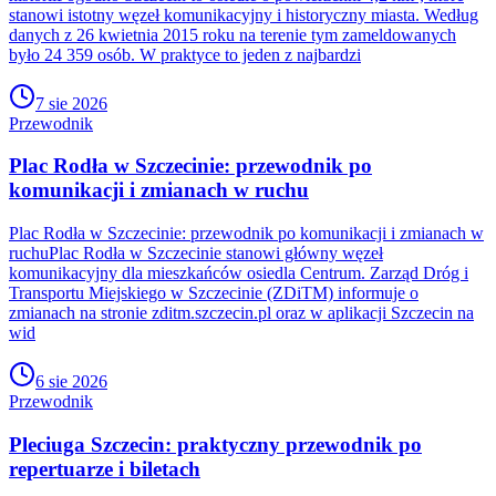
stanowi istotny węzeł komunikacyjny i historyczny miasta. Według
danych z 26 kwietnia 2015 roku na terenie tym zameldowanych
było 24 359 osób. W praktyce to jeden z najbardzi
7 sie 2026
Przewodnik
Plac Rodła w Szczecinie: przewodnik po
komunikacji i zmianach w ruchu
Plac Rodła w Szczecinie: przewodnik po komunikacji i zmianach w
ruchuPlac Rodła w Szczecinie stanowi główny węzeł
komunikacyjny dla mieszkańców osiedla Centrum. Zarząd Dróg i
Transportu Miejskiego w Szczecinie (ZDiTM) informuje o
zmianach na stronie zditm.szczecin.pl oraz w aplikacji Szczecin na
wid
6 sie 2026
Przewodnik
Pleciuga Szczecin: praktyczny przewodnik po
repertuarze i biletach