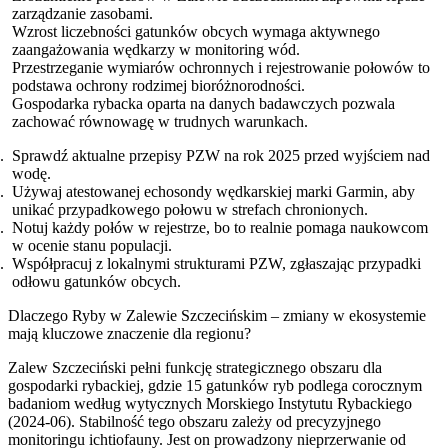
zarządzanie zasobami.
Wzrost liczebności gatunków obcych wymaga aktywnego
zaangażowania wędkarzy w monitoring wód.
Przestrzeganie wymiarów ochronnych i rejestrowanie połowów to
podstawa ochrony rodzimej bioróżnorodności.
Gospodarka rybacka oparta na danych badawczych pozwala
zachować równowagę w trudnych warunkach.
Sprawdź aktualne przepisy PZW na rok 2025 przed wyjściem nad
wodę.
Używaj atestowanej echosondy wędkarskiej marki Garmin, aby
unikać przypadkowego połowu w strefach chronionych.
Notuj każdy połów w rejestrze, bo to realnie pomaga naukowcom
w ocenie stanu populacji.
Współpracuj z lokalnymi strukturami PZW, zgłaszając przypadki
odłowu gatunków obcych.
Dlaczego Ryby w Zalewie Szczecińskim – zmiany w ekosystemie
mają kluczowe znaczenie dla regionu?
Zalew Szczeciński pełni funkcję strategicznego obszaru dla
gospodarki rybackiej, gdzie 15 gatunków ryb podlega corocznym
badaniom według wytycznych Morskiego Instytutu Rybackiego
(2024-06). Stabilność tego obszaru zależy od precyzyjnego
monitoringu ichtiofauny. Jest on prowadzony nieprzerwanie od