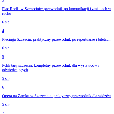
3
Plac Rodła w Szczecinie: przewodnik po komunikacji i zmianach w
ruchu
6 sie
4
Pleciuga Szczecin: praktyczny przewodnik po repertuarze i biletach
6 sie
5
Pchli targ szczecin: kompletny przewodnik dla wystawców i
odwiedzających
5 sie
6
Opera na Zamku w Szczecinie: praktyczny przewodnik dla widzów
5 sie
7