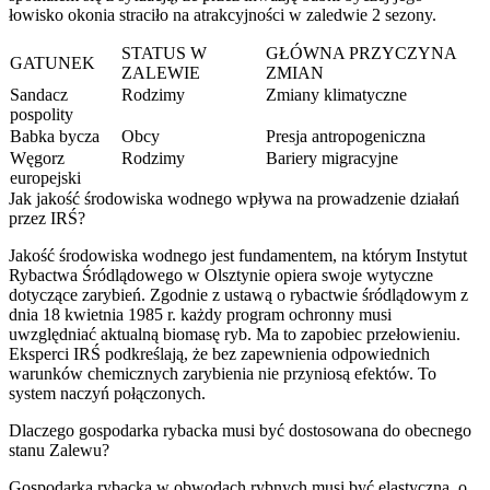
łowisko okonia straciło na atrakcyjności w zaledwie 2 sezony.
STATUS W
GŁÓWNA PRZYCZYNA
GATUNEK
ZALEWIE
ZMIAN
Sandacz
Rodzimy
Zmiany klimatyczne
pospolity
Babka bycza
Obcy
Presja antropogeniczna
Węgorz
Rodzimy
Bariery migracyjne
europejski
Jak jakość środowiska wodnego wpływa na prowadzenie działań
przez IRŚ?
Jakość środowiska wodnego jest fundamentem, na którym Instytut
Rybactwa Śródlądowego w Olsztynie opiera swoje wytyczne
dotyczące zarybień. Zgodnie z ustawą o rybactwie śródlądowym z
dnia 18 kwietnia 1985 r. każdy program ochronny musi
uwzględniać aktualną biomasę ryb. Ma to zapobiec przełowieniu.
Eksperci IRŚ podkreślają, że bez zapewnienia odpowiednich
warunków chemicznych zarybienia nie przyniosą efektów. To
system naczyń połączonych.
Dlaczego gospodarka rybacka musi być dostosowana do obecnego
stanu Zalewu?
Gospodarka rybacka w obwodach rybnych musi być elastyczna, o