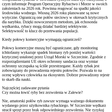
czym informuje Program Operacyjny Rybactwo i Morze w swoich
założeniach na 2026 rok. Powinna reagować na spadki jakości
środowiska wodnego. Wiosną 2026 roku planowane są nowe
wytyczne. Ograniczą one połów sieciowy w okresach krytycznych
dla narybku. Dzięki nowoczesnym metodom, jak echosonda
wędkarska, rybacy mogą działać bardziej selektywnie.
Selektywność to klucz do przetrwania populacji.
Kiedy połowy komercyjne wymagają ograniczeń?
Połowy komercyjne muszą być ograniczane, gdy monitoring
ichtiofauny wykazuje spadek biomasy ryb poniżej wartości
krytycznej ustalonej przez Urząd Morski w Szczecinie. Zgodnie z
rozporządzeniami UE okres ochronny sandacza oraz wymiar
ochronny szczupaka są ściśle przestrzegane. Każdy rybak jest
zobowiązany do prowadzenia rejestru połowów. Pozwala to na
ocenę wpływu człowieka na ekosystem. Dobrze prowadzony rejestr
to skarb dla nauki.
Najczęściej zadawane pytania
Czy można łowić ryby bez zezwolenia w Zalewie?
Nie, amatorski połów ryb zawsze wymaga ważnego dokumentu
wydanego przez użytkownika rybackiego. W Szczecinie wędkarz
stracił sprzęt przez brak odpowiedniego zezwolenia. Nie ryzykuj