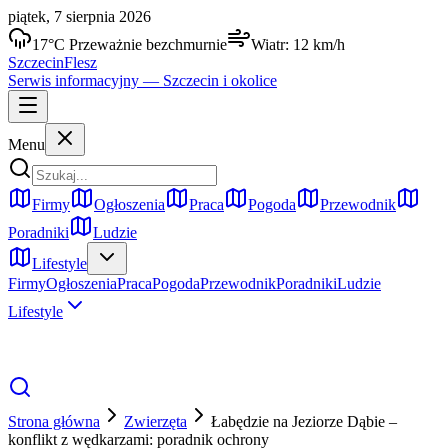
piątek, 7 sierpnia 2026
17
°C
Przeważnie bezchmurnie
Wiatr:
12
km/h
Szczecin
Flesz
Serwis informacyjny —
Szczecin
i okolice
Menu
Firmy
Ogłoszenia
Praca
Pogoda
Przewodnik
Poradniki
Ludzie
Lifestyle
Firmy
Ogłoszenia
Praca
Pogoda
Przewodnik
Poradniki
Ludzie
Lifestyle
Strona główna
Zwierzęta
Łabędzie na Jeziorze Dąbie –
konflikt z wędkarzami: poradnik ochrony