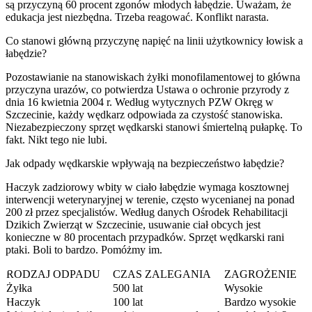
są przyczyną 60 procent zgonów młodych łabędzie. Uważam, że
edukacja jest niezbędna. Trzeba reagować. Konflikt narasta.
Co stanowi główną przyczynę napięć na linii użytkownicy łowisk a
łabędzie?
Pozostawianie na stanowiskach żyłki monofilamentowej to główna
przyczyna urazów, co potwierdza Ustawa o ochronie przyrody z
dnia 16 kwietnia 2004 r. Według wytycznych PZW Okręg w
Szczecinie, każdy wędkarz odpowiada za czystość stanowiska.
Niezabezpieczony sprzęt wędkarski stanowi śmiertelną pułapkę. To
fakt. Nikt tego nie lubi.
Jak odpady wędkarskie wpływają na bezpieczeństwo łabędzie?
Haczyk zadziorowy wbity w ciało łabędzie wymaga kosztownej
interwencji weterynaryjnej w terenie, często wycenianej na ponad
200 zł przez specjalistów. Według danych Ośrodek Rehabilitacji
Dzikich Zwierząt w Szczecinie, usuwanie ciał obcych jest
konieczne w 80 procentach przypadków. Sprzęt wędkarski rani
ptaki. Boli to bardzo. Pomóżmy im.
RODZAJ ODPADU
CZAS ZALEGANIA
ZAGROŻENIE
Żyłka
500 lat
Wysokie
Haczyk
100 lat
Bardzo wysokie