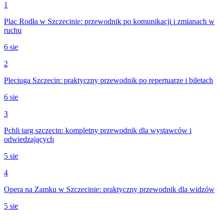
1
Plac Rodła w Szczecinie: przewodnik po komunikacji i zmianach w
ruchu
6 sie
2
Pleciuga Szczecin: praktyczny przewodnik po repertuarze i biletach
6 sie
3
Pchli targ szczecin: kompletny przewodnik dla wystawców i
odwiedzających
5 sie
4
Opera na Zamku w Szczecinie: praktyczny przewodnik dla widzów
5 sie