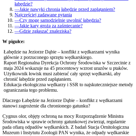
łabędzie?
—
Jakie nawyki chronią łabędzie przed zaplątaniem?
Najczęściej zadawane pytania
—
Czy mogę samodzielnie uwolnić łabędzia?
—
Jakie kary grożą za zaśmiecanie?
—
Gdzie zgłaszać znaleziska?
W pigułce:
Łabędzie na Jeziorze Dąbie – konflikt z wędkarzami wynika
głównie z porzuconego sprzętu wędkarskiego.
Raport Regionalna Dyrekcja Ochrony Środowiska w Szczecinie z
maja 2024 wskazuje na 45 procentowy wzrost urazów u ptaków.
Użytkownik łowisk musi zabierać cały sprzęt wędkarski, aby
chronić łabędzie przed zaplątaniem.
Edukacja ekologiczna wędkarzy i SSR to najskuteczniejsze metody
ograniczania tego problemu.
Dlaczego Łabędzie na Jeziorze Dąbie – konflikt z wędkarzami
stanowi zagrożenie dla chronionego gatunku?
Cygnus olor, objęty ochroną na mocy Rozporządzenie Ministra
Środowiska w sprawie ochrony gatunkowej zwierząt, regularnie
pada ofiarą odpadów wędkarskich. Z badań Stacja Ornitologiczna
Muzeum i Instytutu Zoologii PAN wynika, że odpady wędkarskie