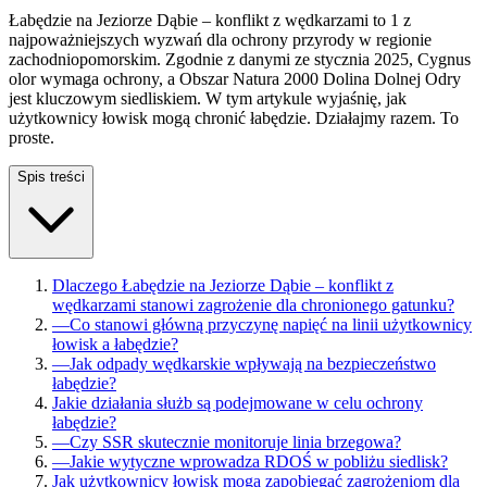
Łabędzie na Jeziorze Dąbie – konflikt z wędkarzami to 1 z
najpoważniejszych wyzwań dla ochrony przyrody w regionie
zachodniopomorskim. Zgodnie z danymi ze stycznia 2025, Cygnus
olor wymaga ochrony, a Obszar Natura 2000 Dolina Dolnej Odry
jest kluczowym siedliskiem. W tym artykule wyjaśnię, jak
użytkownicy łowisk mogą chronić łabędzie. Działajmy razem. To
proste.
Spis treści
Dlaczego Łabędzie na Jeziorze Dąbie – konflikt z
wędkarzami stanowi zagrożenie dla chronionego gatunku?
—
Co stanowi główną przyczynę napięć na linii użytkownicy
łowisk a łabędzie?
—
Jak odpady wędkarskie wpływają na bezpieczeństwo
łabędzie?
Jakie działania służb są podejmowane w celu ochrony
łabędzie?
—
Czy SSR skutecznie monitoruje linia brzegowa?
—
Jakie wytyczne wprowadza RDOŚ w pobliżu siedlisk?
Jak użytkownicy łowisk mogą zapobiegać zagrożeniom dla