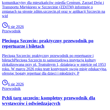
komunikacyjny dla mieszkańców osiedla Centrum. Zarząd Dróg i
Transportu Miejskiego w Szczecinie (ZDiTM) informuje o
zmianach na stronie zditm.szczecin.pl oraz w aplikacji Szczecin na
wid
6 sie 2026
Przewodnik
Pleciuga Szczecin: praktyczny przewodnik po
repertuarze i biletach
Pleciuga Szczecin: praktyczny przewodnik po repertuarze i
biletachPleciuga Szczecin to samorządowa instytucja kultury
zlokalizowana przy pl. Teatralnym 1, działająca w mieście od 1953
roku. W marcu 2026 roku teatr kontynuuje swoją misję edukacyjną,
oferując bogaty repertuar dla dzieci i młodzieży. P
6 sie 2026
Przewodnik
Pchli targ szczecin: kompletny przewodnik dla
wystawców i odwiedzających