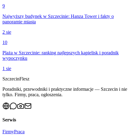
9
Najwyższy budynek w Szczecinie: Hanza Tower i fakty o
panoramie miasta
2 sie
10
Plaża w Szczecinie: ranking najlepszych kąpielisk i poradnik
wypoczynku
1 sie
Szczecin
Flesz
Poradniki, przewodniki i praktyczne informacje — Szczecin i nie
tylko. Firmy, praca, ogłoszenia.
Serwis
Firmy
Praca