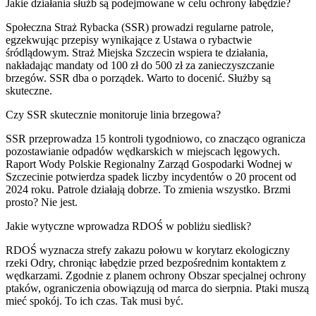
Jakie działania służb są podejmowane w celu ochrony łabędzie?
Społeczna Straż Rybacka (SSR) prowadzi regularne patrole,
egzekwując przepisy wynikające z Ustawa o rybactwie
śródlądowym. Straż Miejska Szczecin wspiera te działania,
nakładając mandaty od 100 zł do 500 zł za zanieczyszczanie
brzegów. SSR dba o porządek. Warto to docenić. Służby są
skuteczne.
Czy SSR skutecznie monitoruje linia brzegowa?
SSR przeprowadza 15 kontroli tygodniowo, co znacząco ogranicza
pozostawianie odpadów wędkarskich w miejscach lęgowych.
Raport Wody Polskie Regionalny Zarząd Gospodarki Wodnej w
Szczecinie potwierdza spadek liczby incydentów o 20 procent od
2024 roku. Patrole działają dobrze. To zmienia wszystko. Brzmi
prosto? Nie jest.
Jakie wytyczne wprowadza RDOŚ w pobliżu siedlisk?
RDOŚ wyznacza strefy zakazu połowu w korytarz ekologiczny
rzeki Odry, chroniąc łabędzie przed bezpośrednim kontaktem z
wędkarzami. Zgodnie z planem ochrony Obszar specjalnej ochrony
ptaków, ograniczenia obowiązują od marca do sierpnia. Ptaki muszą
mieć spokój. To ich czas. Tak musi być.