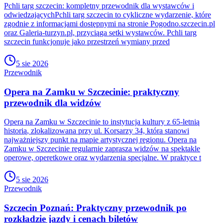
Pchli targ szczecin: kompletny przewodnik dla wystawców i
odwiedzającychPchli targ szczecin to cykliczne wydarzenie, które
zgodnie z informacjami dostępnymi na stronie Pogodno.szczecin.pl
oraz Galeria-turzyn.pl, przyciąga setki wystawców. Pchli targ
szczecin funkcjonuje jako przestrzeń wymiany przed
5 sie 2026
Przewodnik
Opera na Zamku w Szczecinie: praktyczny
przewodnik dla widzów
Opera na Zamku w Szczecinie to instytucja kultury z 65-letnią
historią, zlokalizowana przy ul. Korsarzy 34, która stanowi
najważniejszy punkt na mapie artystycznej regionu. Opera na
Zamku w Szczecinie regularnie zaprasza widzów na spektakle
operowe, operetkowe oraz wydarzenia specjalne. W praktyce t
5 sie 2026
Przewodnik
Szczecin Poznań: Praktyczny przewodnik po
rozkładzie jazdy i cenach biletów