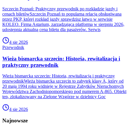
Szczecin Poznań: Praktyczny przewodnik po rozkładzie jazdy i
cenach biletówSzczecin Poznań to popularna relacja obsługiwana
przez PKP, której rozkład jazdy sprawdzisz łatwo w serwisie
KOLEO. Firma Astarium, zarządzająca platformą w sierpniu 2026,
udostępnia aktualną cena biletu dla pasażerów. Serwis
4 sie 2026
Przewodnik
Wieża bismarcka szczecin: Historia, rewitalizacja i
praktyczny przewodnik
Wieża bismarcka szczecin: Historia, rewitalizacja i praktyczny
przewodnikWieża bismarcka szczecin to zabytek klasy A, który od
20 maja 1994 roku widnieje w Rejestrze Zabytków Nieruchomych
Województwa Zachodniopomorskiego pod numerem A-865. Obiekt
ten, zlokalizowany na Zielone Wzgórze w dzielnicy Goc
4 sie 2026
Najnowsze