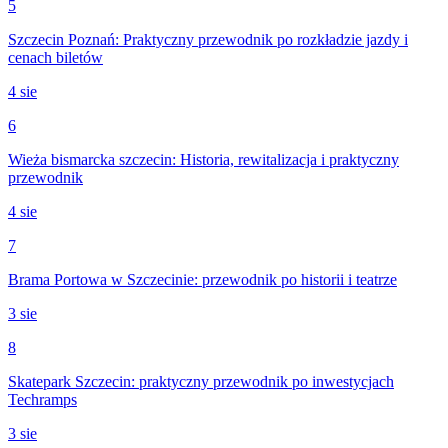
5
Szczecin Poznań: Praktyczny przewodnik po rozkładzie jazdy i
cenach biletów
4 sie
6
Wieża bismarcka szczecin: Historia, rewitalizacja i praktyczny
przewodnik
4 sie
7
Brama Portowa w Szczecinie: przewodnik po historii i teatrze
3 sie
8
Skatepark Szczecin: praktyczny przewodnik po inwestycjach
Techramps
3 sie