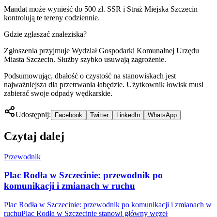
Mandat może wynieść do 500 zł. SSR i Straż Miejska Szczecin
kontrolują te tereny codziennie.
Gdzie zgłaszać znaleziska?
Zgłoszenia przyjmuje Wydział Gospodarki Komunalnej Urzędu
Miasta Szczecin. Służby szybko usuwają zagrożenie.
Podsumowując, dbałość o czystość na stanowiskach jest
najważniejsza dla przetrwania łabędzie. Użytkownik łowisk musi
zabierać swoje odpady wędkarskie.
Udostępnij:
Facebook
Twitter
LinkedIn
WhatsApp
Czytaj dalej
Przewodnik
Plac Rodła w Szczecinie: przewodnik po
komunikacji i zmianach w ruchu
Plac Rodła w Szczecinie: przewodnik po komunikacji i zmianach w
ruchuPlac Rodła w Szczecinie stanowi główny węzeł