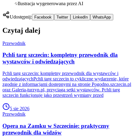
Ilustracja wygenerowana przez AI
Udostępnij:
Facebook
Twitter
LinkedIn
WhatsApp
Czytaj dalej
Przewodnik
Pchli targ szczecin: kompletny przewodnik dla
wystawców i odwiedzających
Pchli targ szczecin: kompletny przewodnik dla wystawców i
odwiedzającychPchli targ szczecin to cykliczne wydarzenie, które
zgodnie z informacjami dostępnymi na stronie Pogodno.szczecin.pl
oraz Galeria-turzyn.pl, przyciąga setki wystawców. Pchli targ
szczecin funkcjonuje jako przestrzeń wymiany przed
5 sie 2026
Przewodnik
Opera na Zamku w Szczecinie: praktyczny
przewodnik dla widzów