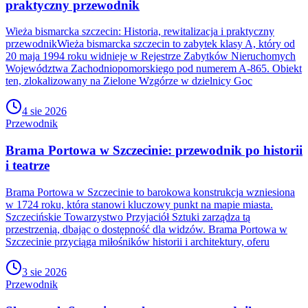
praktyczny przewodnik
Wieża bismarcka szczecin: Historia, rewitalizacja i praktyczny
przewodnikWieża bismarcka szczecin to zabytek klasy A, który od
20 maja 1994 roku widnieje w Rejestrze Zabytków Nieruchomych
Województwa Zachodniopomorskiego pod numerem A-865. Obiekt
ten, zlokalizowany na Zielone Wzgórze w dzielnicy Goc
4 sie 2026
Przewodnik
Brama Portowa w Szczecinie: przewodnik po historii
i teatrze
Brama Portowa w Szczecinie to barokowa konstrukcja wzniesiona
w 1724 roku, która stanowi kluczowy punkt na mapie miasta.
Szczecińskie Towarzystwo Przyjaciół Sztuki zarządza tą
przestrzenią, dbając o dostępność dla widzów. Brama Portowa w
Szczecinie przyciąga miłośników historii i architektury, oferu
3 sie 2026
Przewodnik