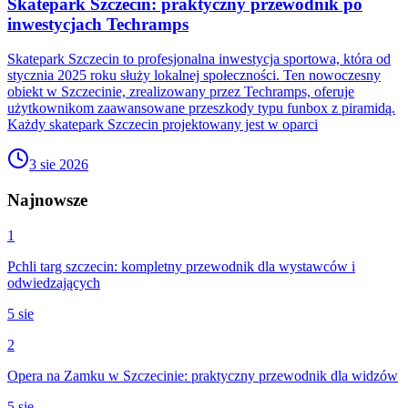
Skatepark Szczecin: praktyczny przewodnik po
inwestycjach Techramps
Skatepark Szczecin to profesjonalna inwestycja sportowa, która od
stycznia 2025 roku służy lokalnej społeczności. Ten nowoczesny
obiekt w Szczecinie, zrealizowany przez Techramps, oferuje
użytkownikom zaawansowane przeszkody typu funbox z piramidą.
Każdy skatepark Szczecin projektowany jest w oparci
3 sie 2026
Najnowsze
1
Pchli targ szczecin: kompletny przewodnik dla wystawców i
odwiedzających
5 sie
2
Opera na Zamku w Szczecinie: praktyczny przewodnik dla widzów
5 sie