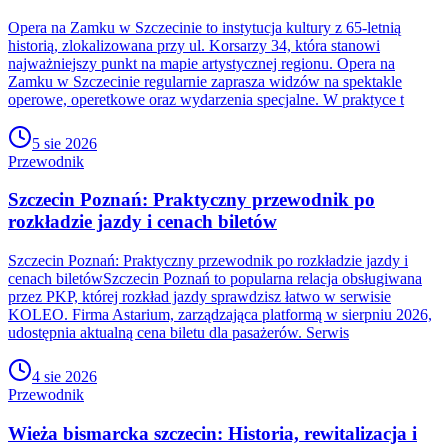
Opera na Zamku w Szczecinie to instytucja kultury z 65-letnią
historią, zlokalizowana przy ul. Korsarzy 34, która stanowi
najważniejszy punkt na mapie artystycznej regionu. Opera na
Zamku w Szczecinie regularnie zaprasza widzów na spektakle
operowe, operetkowe oraz wydarzenia specjalne. W praktyce t
5 sie 2026
Przewodnik
Szczecin Poznań: Praktyczny przewodnik po
rozkładzie jazdy i cenach biletów
Szczecin Poznań: Praktyczny przewodnik po rozkładzie jazdy i
cenach biletówSzczecin Poznań to popularna relacja obsługiwana
przez PKP, której rozkład jazdy sprawdzisz łatwo w serwisie
KOLEO. Firma Astarium, zarządzająca platformą w sierpniu 2026,
udostępnia aktualną cena biletu dla pasażerów. Serwis
4 sie 2026
Przewodnik
Wieża bismarcka szczecin: Historia, rewitalizacja i