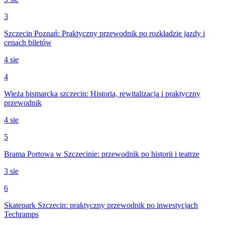
3
Szczecin Poznań: Praktyczny przewodnik po rozkładzie jazdy i
cenach biletów
4 sie
4
Wieża bismarcka szczecin: Historia, rewitalizacja i praktyczny
przewodnik
4 sie
5
Brama Portowa w Szczecinie: przewodnik po historii i teatrze
3 sie
6
Skatepark Szczecin: praktyczny przewodnik po inwestycjach
Techramps