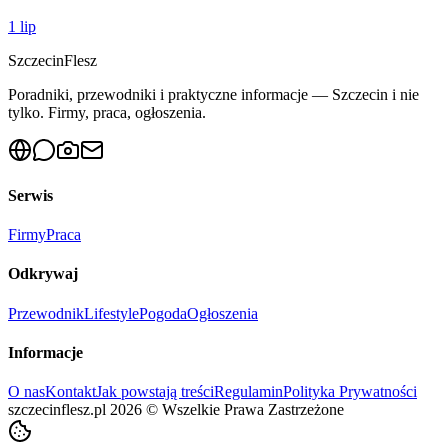
1 lip
Szczecin
Flesz
Poradniki, przewodniki i praktyczne informacje — Szczecin i nie
tylko. Firmy, praca, ogłoszenia.
Serwis
Firmy
Praca
Odkrywaj
Przewodnik
Lifestyle
Pogoda
Ogłoszenia
Informacje
O nas
Kontakt
Jak powstają treści
Regulamin
Polityka Prywatności
szczecinflesz.pl
2026
©
Wszelkie Prawa Zastrzeżone