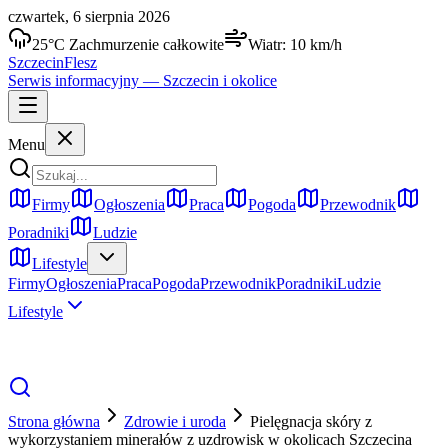
czwartek, 6 sierpnia 2026
25
°C
Zachmurzenie całkowite
Wiatr:
10
km/h
Szczecin
Flesz
Serwis informacyjny —
Szczecin
i okolice
Menu
Firmy
Ogłoszenia
Praca
Pogoda
Przewodnik
Poradniki
Ludzie
Lifestyle
Firmy
Ogłoszenia
Praca
Pogoda
Przewodnik
Poradniki
Ludzie
Lifestyle
Strona główna
Zdrowie i uroda
Pielęgnacja skóry z
wykorzystaniem minerałów z uzdrowisk w okolicach Szczecina