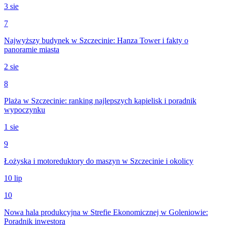
3 sie
7
Najwyższy budynek w Szczecinie: Hanza Tower i fakty o
panoramie miasta
2 sie
8
Plaża w Szczecinie: ranking najlepszych kąpielisk i poradnik
wypoczynku
1 sie
9
Łożyska i motoreduktory do maszyn w Szczecinie i okolicy
10 lip
10
Nowa hala produkcyjna w Strefie Ekonomicznej w Goleniowie:
Poradnik inwestora