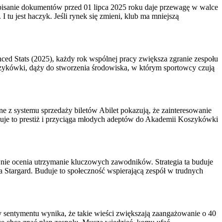
pisanie dokumentów przed 01 lipca 2025 roku daje przewagę w walce
 tu jest haczyk. Jeśli rynek się zmieni, klub ma mniejszą
ed Stats (2025), każdy rok wspólnej pracy zwiększa zgranie zespołu
zykówki, dąży do stworzenia środowiska, w którym sportowcy czują
ne z systemu sprzedaży biletów Abilet pokazują, że zainteresowanie
uduje to prestiż i przyciąga młodych adeptów do Akademii Koszykówki
wnie ocenia utrzymanie kluczowych zawodników. Strategia ta buduje
 Stargard. Buduje to społeczność wspierającą zespół w trudnych
y sentymentu wynika, że takie wieści zwiększają zaangażowanie o 40