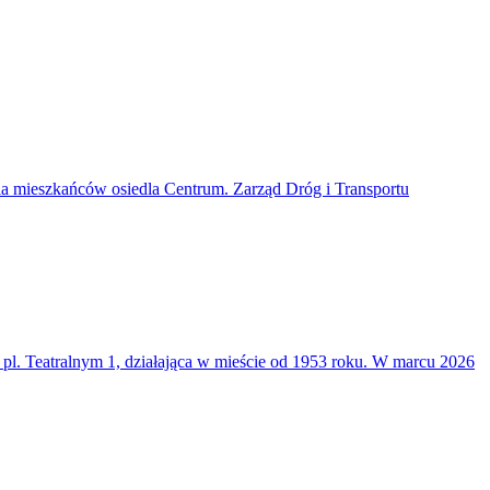
a mieszkańców osiedla Centrum. Zarząd Dróg i Transportu
y pl. Teatralnym 1, działająca w mieście od 1953 roku. W marcu 2026