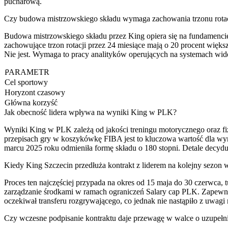
pucharową.
Czy budowa mistrzowskiego składu wymaga zachowania trzonu rotac
Budowa mistrzowskiego składu przez King opiera się na fundamencie,
zachowujące trzon rotacji przez 24 miesiące mają o 20 procent więks
Nie jest. Wymaga to pracy analityków operujących na systemach wid
PARAMETR
Cel sportowy
Horyzont czasowy
Główna korzyść
Jak obecność lidera wpływa na wyniki King w PLK?
Wyniki King w PLK zależą od jakości treningu motorycznego oraz fizj
przepisach gry w koszykówkę FIBA jest to kluczowa wartość dla wyn
marcu 2025 roku odmieniła formę składu o 180 stopni. Detale decydu
Kiedy King Szczecin przedłuża kontrakt z liderem na kolejny sezon 
Proces ten najczęściej przypada na okres od 15 maja do 30 czerwca
zarządzanie środkami w ramach ograniczeń Salary cap PLK. Zapewn
oczekiwał transferu rozgrywającego, co jednak nie nastąpiło z uwag
Czy wczesne podpisanie kontraktu daje przewagę w walce o uzupełnie