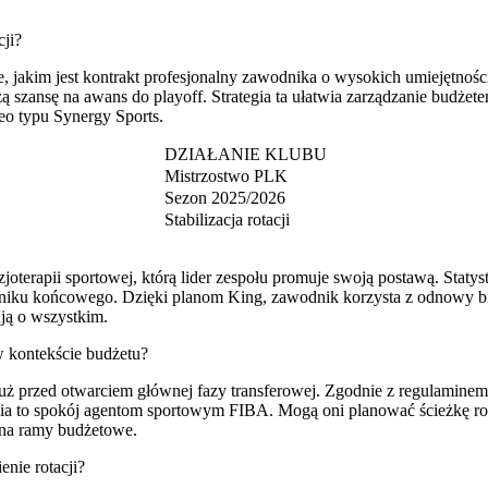
ji?
 jakim jest kontrakt profesjonalny zawodnika o wysokich umiejętności
zą szansę na awans do playoff. Strategia ta ułatwia zarządzanie budż
eo typu Synergy Sports.
DZIAŁANIE KLUBU
Mistrzostwo PLK
Sezon 2025/2026
Stabilizacja rotacji
oterapii sportowej, którą lider zespołu promuje swoją postawą. Statys
iku końcowego. Dzięki planom King, zawodnik korzysta z odnowy biol
ją o wszystkim.
w kontekście budżetu?
, tuż przed otwarciem głównej fazy transferowej. Zgodnie z regulam
ia to spokój agentom sportowym FIBA. Mogą oni planować ścieżkę ro
i na ramy budżetowe.
nie rotacji?