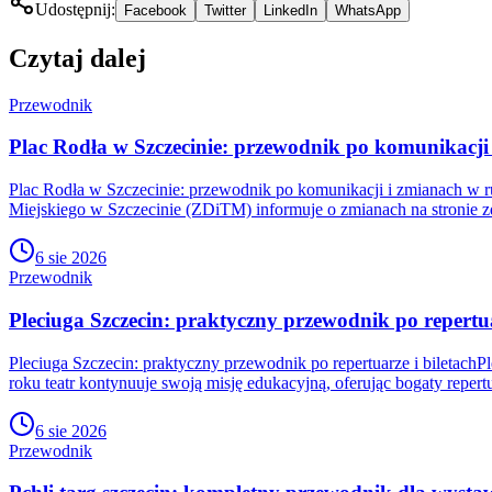
Udostępnij:
Facebook
Twitter
LinkedIn
WhatsApp
Czytaj dalej
Przewodnik
Plac Rodła w Szczecinie: przewodnik po komunikacji
Plac Rodła w Szczecinie: przewodnik po komunikacji i zmianach w 
Miejskiego w Szczecinie (ZDiTM) informuje o zmianach na stronie zd
6 sie 2026
Przewodnik
Pleciuga Szczecin: praktyczny przewodnik po repertua
Pleciuga Szczecin: praktyczny przewodnik po repertuarze i biletachP
roku teatr kontynuuje swoją misję edukacyjną, oferując bogaty repertu
6 sie 2026
Przewodnik