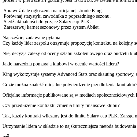
procent w pierwsze 24 godziny. Jest to dowód, że rzetelne informow
Sprawdź datę ogłoszenia na oficjalnej stronie King.
Porównaj statystyki zawodnika z poprzedniego sezonu.
Śledź aktualności dotyczące Salary cap PLK.
Zarezerwuj karnet sezonowy przez system Abilet.
Najczęściej zadawane pytania
Czy każdy lider zespołu otrzymuje propozycję kontraktu na kolejny 
Nie, decyzja zależy od oceny sztabu szkoleniowego oraz budżetu kl
Jakie narzędzia pomagają klubowi w ocenie wartości lidera?
King wykorzystuje systemy Advanced Stats oraz skauting sportowy,
Gdzie można znaleźć oficjalne potwierdzenie przedłużenia kontraktu
Oficjalne informacje publikowane są w mediach społecznościowych Kin
Czy przedłużenie kontraktu zmienia limity finansowe klubu?
Tak, każdy kontrakt wliczany jest do limitu Salary cap PLK. Zarząd
Utrzymanie lidera w składzie to najskuteczniejsza metoda budowan