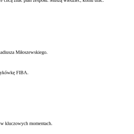
ce chcą znać plan zespołu. Muszą wiedzieć, komu ufać.
kadiusza Miłoszewskiego.
szykówkę FIBA.
ki w kluczowych momentach.