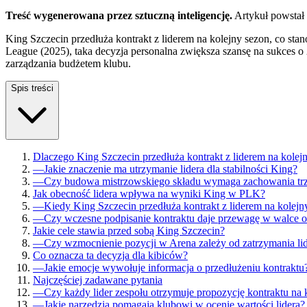
Treść wygenerowana przez sztuczną inteligencję.
Artykuł powstał
King Szczecin przedłuża kontrakt z liderem na kolejny sezon, co s
League (2025), taka decyzja personalna zwiększa szansę na sukces o
zarządzania budżetem klubu.
Spis treści
Dlaczego King Szczecin przedłuża kontrakt z liderem na kolej
—
Jakie znaczenie ma utrzymanie lidera dla stabilności King?
—
Czy budowa mistrzowskiego składu wymaga zachowania trzo
Jak obecność lidera wpływa na wyniki King w PLK?
—
Kiedy King Szczecin przedłuża kontrakt z liderem na kolejn
—
Czy wczesne podpisanie kontraktu daje przewagę w walce o 
Jakie cele stawia przed sobą King Szczecin?
—
Czy wzmocnienie pozycji w Arena zależy od zatrzymania li
Co oznacza ta decyzja dla kibiców?
—
Jakie emocje wywołuje informacja o przedłużeniu kontraktu
Najczęściej zadawane pytania
—
Czy każdy lider zespołu otrzymuje propozycję kontraktu na 
—
Jakie narzędzia pomagają klubowi w ocenie wartości lidera?