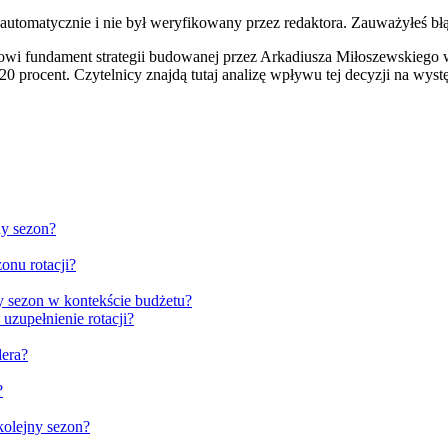
 automatycznie i nie był weryfikowany przez redaktora. Zauważyłeś bł
tanowi fundament strategii budowanej przez Arkadiusza Miłoszewskie
 20 procent. Czytelnicy znajdą tutaj analizę wpływu tej decyzji na w
ny sezon?
nu rotacji?
y sezon w kontekście budżetu?
uzupełnienie rotacji?
dera?
?
kolejny sezon?