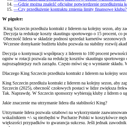
—
Gdzie można znaleźć oficjalne potwierdzenie przedłużenia k
—
Czy przedłużenie kontraktu zmienia limity finansowe klubu?
W pigułce:
King Szczecin przedłuża kontrakt z liderem na kolejny sezon, aby za
Decyzja ta redukuje koszty skautingu sportowego o 15 procent, co p
Obecność lidera w składzie podnosi sprzedaż karnetów sezonowych 
Wczesne domykanie budżetu klubu pozwala na stabilny rozwój akade
Decyzja o kontynuacji współpracy z liderem to 100 procent pewnoś
ogniw w rotacji pozwala na redukcję kosztów skautingu sportowego o 
najrozsądniejszy ruch zarządu. Często mówi się o wymianie składu. W
Dlaczego King Szczecin przedłuża kontrakt z liderem na kolejny sez
King Szczecin przedłuża kontrakt z liderem na kolejny sezon, aby 
Szczecin (2025), obecność czołowych postaci w lidze zwiększa frekwen
Tak. Naprawdę. W Szczecin sponsorzy wybierają kluby z lidrem o u
Jakie znaczenie ma utrzymanie lidera dla stabilności King?
Utrzymanie lidera pozwala sztabowi na wykorzystanie zaawansowanej
wskaźnikiem +/- są niezbędni w Pucharze Polski w koszykówce mężc
większości przypadków to gwarancja sukcesu. Jeśli jednak zawodnik 