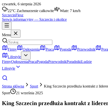
czwartek, 6 sierpnia 2026
22
°C
Zachmurzenie całkowite
Wiatr:
7
km/h
Szczecin
Flesz
Serwis informacyjny —
Szczecin
i okolice
Menu
Firmy
Ogłoszenia
Praca
Pogoda
Przewodnik
Pora
Lifestyle
Firmy
Ogłoszenia
Praca
Pogoda
Przewodnik
Poradniki
Ludzie
Lifestyle
Strona główna
Sport
King Szczecin przedłuża kontrakt z lidere
Sport
21 września 2025
King Szczecin przedłuża kontrakt z lidere