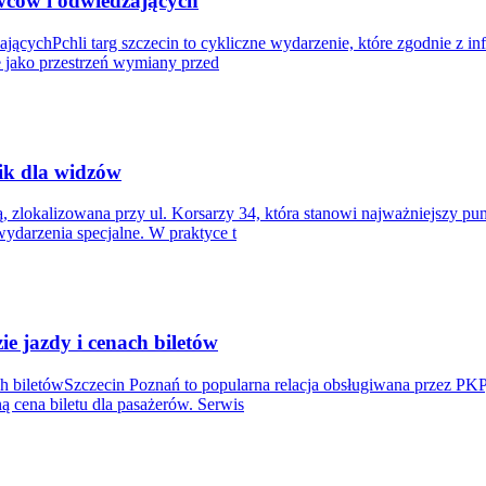
awców i odwiedzających
ącychPchli targ szczecin to cykliczne wydarzenie, które zgodnie z in
je jako przestrzeń wymiany przed
ik dla widzów
rią, zlokalizowana przy ul. Korsarzy 34, która stanowi najważniejszy p
ydarzenia specjalne. W praktyce t
e jazdy i cenach biletów
ch biletówSzczecin Poznań to popularna relacja obsługiwana przez PK
ą cena biletu dla pasażerów. Serwis