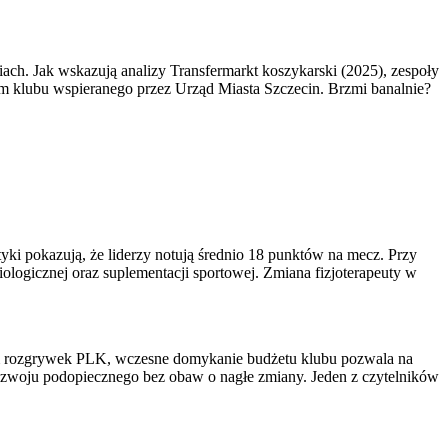
ach. Jak wskazują analizy Transfermarkt koszykarski (2025), zespoły
etem klubu wspieranego przez Urząd Miasta Szczecin. Brzmi banalnie?
tyki pokazują, że liderzy notują średnio 18 punktów na mecz. Przy
ogicznej oraz suplementacji sportowej. Zmiana fizjoterapeuty w
inem rozgrywek PLK, wczesne domykanie budżetu klubu pozwala na
zwoju podopiecznego bez obaw o nagłe zmiany. Jeden z czytelników