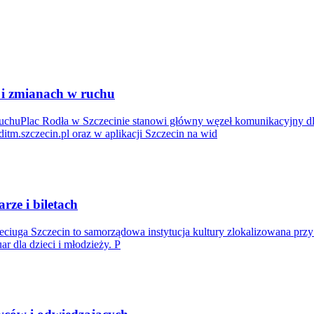
 i zmianach w ruchu
ruchuPlac Rodła w Szczecinie stanowi główny węzeł komunikacyjny dl
itm.szczecin.pl oraz w aplikacji Szczecin na wid
rze i biletach
leciuga Szczecin to samorządowa instytucja kultury zlokalizowana prz
ar dla dzieci i młodzieży. P