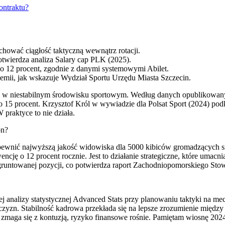
ontraktu?
chować ciągłość taktyczną wewnątrz rotacji.
otwierdza analiza Salary cap PLK (2025).
o 12 procent, zgodnie z danymi systemowymi Abilet.
mii, jak wskazuje Wydział Sportu Urzędu Miasta Szczecin.
ci w niestabilnym środowisku sportowym. Według danych opublikowan
15 procent. Krzysztof Król w wywiadzie dla Polsat Sport (2024) podkr
 praktyce to nie działa.
on?
zapewnić najwyższą jakość widowiska dla 5000 kibiców gromadzących 
cję o 12 procent rocznie. Jest to działanie strategiczne, które umacn
gruntowanej pozycji, co potwierdza raport Zachodniopomorskiego St
 analizy statystycznej Advanced Stats przy planowaniu taktyki na m
zyzn. Stabilność kadrowa przekłada się na lepsze zrozumienie międz
zmaga się z kontuzją, ryzyko finansowe rośnie. Pamiętam wiosnę 2024