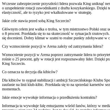
Wczesne zabezpieczenie przyszłości lidera pozwala King uniknąć n
o uzupełnienie rotacji zawodnikami z draftu koszykarskiego. Dzięki t
elastyczność, ale to ryzyko jest wkalkulowane w strategię.
Jakie cele stawia przed sobą King Szczecin?
Głównym celem jest walka o trofea, w tym mistrzostwo Polski oraz 
o 8 procent. Przekłada się to na skuteczność w sytuacjach rzutow
się docenieni. Dobry klimat w szatni to realne punkty zdobywane w c
Czy wzmocnienie pozycji w Arena zależy od zatrzymania lidera?
Wzmocnienie pozycji w Arena poprzez zatrzymanie lidera to priorytet
rośnie o 25 procent, gdy w rotacji jest rozpoznawalny lider. Dzięk
King Szczecin.
Co oznacza ta decyzja dla kibiców?
Dla kibiców to sygnał stabilizacji i ambicji Szczecińskiego Klubu
zaufanie na linii klub-kibic. Przekłada się to na sprzedaż karnetó
momentach.
Jakie emocje wywołuje informacja o przedłużeniu kontraktu?
Informacja ta wywołuje falę entuzjazmu wśród fanów, którzy w media