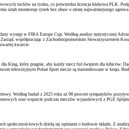
erwowych ruchów na rynku, co potwierdza licencja klubowa PLK. Pod
emu sztab monitoruje rynek bez obaw o utratę najważniejszego ogniwa. I
udany występ w FIBA Europe Cup. Według analizy statystycznej Advanc
ych. Zarząd, współpracując z Zachodniopomorskim Stowarzyszeniem Kos
zwartej kwarcie.
 dla King, który pragnie, aby każdy mecz był świętem dla kibiców. Da
i prawom telewizyjnym Polsat Sport mecze są transmitowane w kraju. B
 Sportowy. Według badań z 2025 roku aż 90 procent sympatyków pozyty
w sezonowych oraz wsparcie podczas meczów wyjazdowych z PGE Spójnia
ch społecznościowych dzielą się opiniami o budowie składu. Z analiz