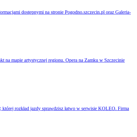
formacjami dostępnymi na stronie Pogodno.szczecin.pl oraz Galeria-
unkt na mapie artystycznej regionu. Opera na Zamku w Szczecinie
P, której rozkład jazdy sprawdzisz łatwo w serwisie KOLEO. Firma