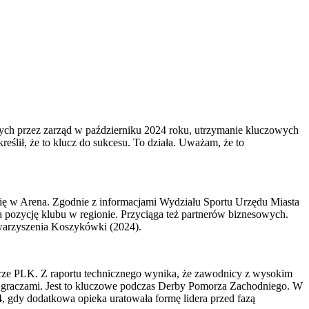
ych przez zarząd w październiku 2024 roku, utrzymanie kluczowych
eślił, że to klucz do sukcesu. To działa. Uważam, że to
się w Arena. Zgodnie z informacjami Wydziału Sportu Urzędu Miasta
ia pozycję klubu w regionie. Przyciąga też partnerów biznesowych.
owarzyszenia Koszykówki (2024).
ecze PLK. Z raportu technicznego wynika, że zawodnicy z wysokim
y graczami. Jest to kluczowe podczas Derby Pomorza Zachodniego. W
, gdy dodatkowa opieka uratowała formę lidera przed fazą