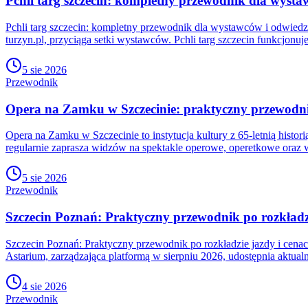
Pchli targ szczecin: kompletny przewodnik dla wyst
Pchli targ szczecin: kompletny przewodnik dla wystawców i odwiedzaj
turzyn.pl, przyciąga setki wystawców. Pchli targ szczecin funkcjonu
5 sie 2026
Przewodnik
Opera na Zamku w Szczecinie: praktyczny przewodn
Opera na Zamku w Szczecinie to instytucja kultury z 65-letnią histo
regularnie zaprasza widzów na spektakle operowe, operetkowe oraz w
5 sie 2026
Przewodnik
Szczecin Poznań: Praktyczny przewodnik po rozkładzi
Szczecin Poznań: Praktyczny przewodnik po rozkładzie jazdy i cena
Astarium, zarządzająca platformą w sierpniu 2026, udostępnia aktualn
4 sie 2026
Przewodnik