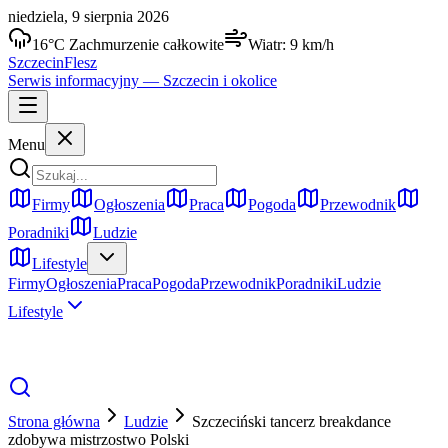
niedziela, 9 sierpnia 2026
16
°C
Zachmurzenie całkowite
Wiatr:
9
km/h
Szczecin
Flesz
Serwis informacyjny —
Szczecin
i okolice
Menu
Firmy
Ogłoszenia
Praca
Pogoda
Przewodnik
Poradniki
Ludzie
Lifestyle
Firmy
Ogłoszenia
Praca
Pogoda
Przewodnik
Poradniki
Ludzie
Lifestyle
Strona główna
Ludzie
Szczeciński tancerz breakdance
zdobywa mistrzostwo Polski