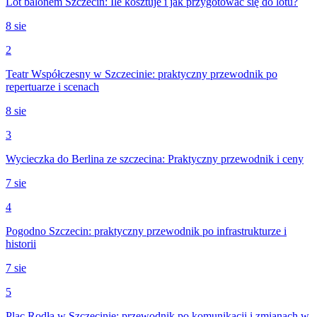
Lot balonem Szczecin: Ile kosztuje i jak przygotować się do lotu?
8 sie
2
Teatr Współczesny w Szczecinie: praktyczny przewodnik po
repertuarze i scenach
8 sie
3
Wycieczka do Berlina ze szczecina: Praktyczny przewodnik i ceny
7 sie
4
Pogodno Szczecin: praktyczny przewodnik po infrastrukturze i
historii
7 sie
5
Plac Rodła w Szczecinie: przewodnik po komunikacji i zmianach w