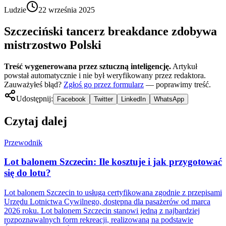
Ludzie
22 września 2025
Szczeciński tancerz breakdance zdobywa
mistrzostwo Polski
Treść wygenerowana przez sztuczną inteligencję.
Artykuł
powstał automatycznie i nie był weryfikowany przez redaktora.
Zauważyłeś błąd?
Zgłoś go przez formularz
— poprawimy treść.
Udostępnij:
Facebook
Twitter
LinkedIn
WhatsApp
Czytaj dalej
Przewodnik
Lot balonem Szczecin: Ile kosztuje i jak przygotować
się do lotu?
Lot balonem Szczecin to usługa certyfikowana zgodnie z przepisami
Urzędu Lotnictwa Cywilnego, dostępna dla pasażerów od marca
2026 roku. Lot balonem Szczecin stanowi jedną z najbardziej
rozpoznawalnych form rekreacji, realizowaną na podstawie