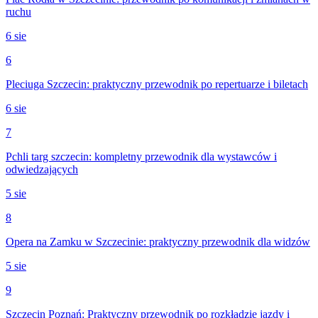
ruchu
6 sie
6
Pleciuga Szczecin: praktyczny przewodnik po repertuarze i biletach
6 sie
7
Pchli targ szczecin: kompletny przewodnik dla wystawców i
odwiedzających
5 sie
8
Opera na Zamku w Szczecinie: praktyczny przewodnik dla widzów
5 sie
9
Szczecin Poznań: Praktyczny przewodnik po rozkładzie jazdy i