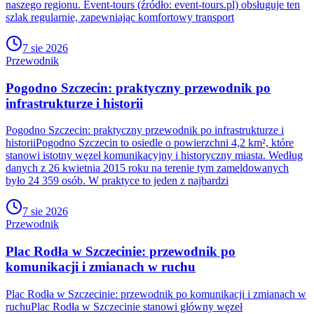
naszego regionu. Event-tours (źródło: event-tours.pl) obsługuje ten
szlak regularnie, zapewniając komfortowy transport
7 sie 2026
Przewodnik
Pogodno Szczecin: praktyczny przewodnik po
infrastrukturze i historii
Pogodno Szczecin: praktyczny przewodnik po infrastrukturze i
historiiPogodno Szczecin to osiedle o powierzchni 4,2 km², które
stanowi istotny węzeł komunikacyjny i historyczny miasta. Według
danych z 26 kwietnia 2015 roku na terenie tym zameldowanych
było 24 359 osób. W praktyce to jeden z najbardzi
7 sie 2026
Przewodnik
Plac Rodła w Szczecinie: przewodnik po
komunikacji i zmianach w ruchu
Plac Rodła w Szczecinie: przewodnik po komunikacji i zmianach w
ruchuPlac Rodła w Szczecinie stanowi główny węzeł