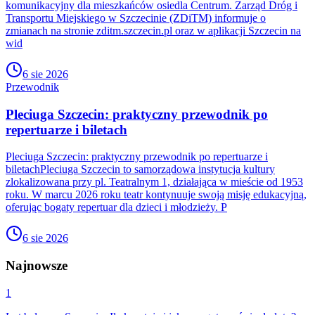
komunikacyjny dla mieszkańców osiedla Centrum. Zarząd Dróg i
Transportu Miejskiego w Szczecinie (ZDiTM) informuje o
zmianach na stronie zditm.szczecin.pl oraz w aplikacji Szczecin na
wid
6 sie 2026
Przewodnik
Pleciuga Szczecin: praktyczny przewodnik po
repertuarze i biletach
Pleciuga Szczecin: praktyczny przewodnik po repertuarze i
biletachPleciuga Szczecin to samorządowa instytucja kultury
zlokalizowana przy pl. Teatralnym 1, działająca w mieście od 1953
roku. W marcu 2026 roku teatr kontynuuje swoją misję edukacyjną,
oferując bogaty repertuar dla dzieci i młodzieży. P
6 sie 2026
Najnowsze
1