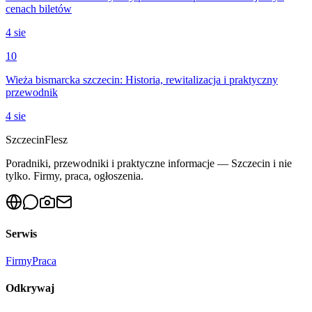
cenach biletów
4 sie
10
Wieża bismarcka szczecin: Historia, rewitalizacja i praktyczny
przewodnik
4 sie
Szczecin
Flesz
Poradniki, przewodniki i praktyczne informacje — Szczecin i nie
tylko. Firmy, praca, ogłoszenia.
Serwis
Firmy
Praca
Odkrywaj