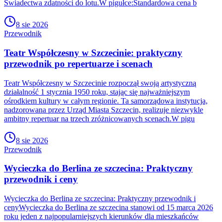
Świadectwa zdatności do lotu.W pigułce:Standardowa cena b
8 sie 2026
Przewodnik
Teatr Współczesny w Szczecinie: praktyczny
przewodnik po repertuarze i scenach
Teatr Współczesny w Szczecinie rozpoczął swoją artystyczną
działalność 1 stycznia 1950 roku, stając się najważniejszym
ośrodkiem kultury w całym regionie. Ta samorządowa instytucja,
nadzorowana przez Urząd Miasta Szczecin, realizuje niezwykle
ambitny repertuar na trzech zróżnicowanych scenach.W pigu
8 sie 2026
Przewodnik
Wycieczka do Berlina ze szczecina: Praktyczny
przewodnik i ceny
Wycieczka do Berlina ze szczecina: Praktyczny przewodnik i
cenyWycieczka do Berlina ze szczecina stanowi od 15 marca 2026
roku jeden z najpopularniejszych kierunków dla mieszkańców