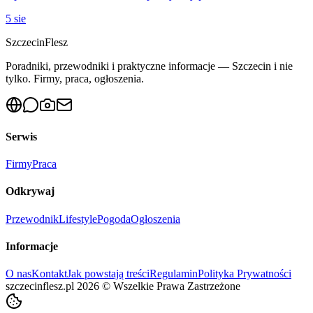
5 sie
Szczecin
Flesz
Poradniki, przewodniki i praktyczne informacje — Szczecin i nie
tylko. Firmy, praca, ogłoszenia.
Serwis
Firmy
Praca
Odkrywaj
Przewodnik
Lifestyle
Pogoda
Ogłoszenia
Informacje
O nas
Kontakt
Jak powstają treści
Regulamin
Polityka Prywatności
szczecinflesz.pl
2026
©
Wszelkie Prawa Zastrzeżone