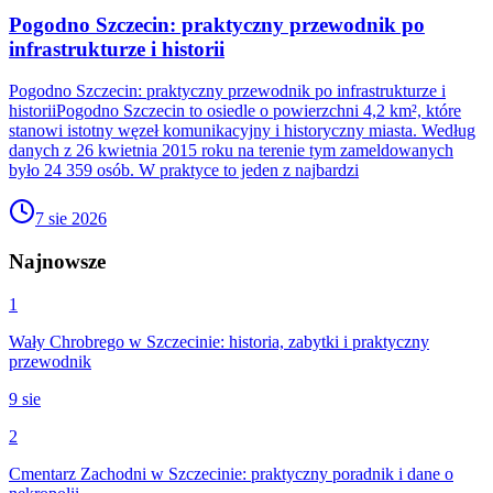
Pogodno Szczecin: praktyczny przewodnik po
infrastrukturze i historii
Pogodno Szczecin: praktyczny przewodnik po infrastrukturze i
historiiPogodno Szczecin to osiedle o powierzchni 4,2 km², które
stanowi istotny węzeł komunikacyjny i historyczny miasta. Według
danych z 26 kwietnia 2015 roku na terenie tym zameldowanych
było 24 359 osób. W praktyce to jeden z najbardzi
7 sie 2026
Najnowsze
1
Wały Chrobrego w Szczecinie: historia, zabytki i praktyczny
przewodnik
9 sie
2
Cmentarz Zachodni w Szczecinie: praktyczny poradnik i dane o