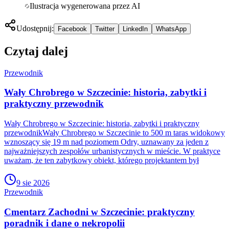
Ilustracja wygenerowana przez AI
Udostępnij:
Facebook
Twitter
LinkedIn
WhatsApp
Czytaj dalej
Przewodnik
Wały Chrobrego w Szczecinie: historia, zabytki i
praktyczny przewodnik
Wały Chrobrego w Szczecinie: historia, zabytki i praktyczny
przewodnikWały Chrobrego w Szczecinie to 500 m taras widokowy
wznoszący się 19 m nad poziomem Odry, uznawany za jeden z
najważniejszych zespołów urbanistycznych w mieście. W praktyce
uważam, że ten zabytkowy obiekt, którego projektantem był
9 sie 2026
Przewodnik
Cmentarz Zachodni w Szczecinie: praktyczny
poradnik i dane o nekropolii