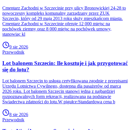
Cmentarz Zachodni w Szczecinie przy ulicy Bronowickiej 24-28 to
nowoczesny kompleks komunalny zarządzany przez ZUK
Szczecin, który od 29 maja 2013 roku służy mieszkańcom miasta.
Cmentarz Zachodni w Szczecinie oferuje 12 000 miejsc na
pochówek ziemny oraz 8 000 miejsc na pochówek urnowy,
stanowiąc kl
9 sie 2026
Przewodnik
Lot balonem Szczecin: Ile kosztuje i jak przygotować
się do lotu?
Lot balonem Szczecin to usługa certyfikowana zgodnie z przepisami
Urzędu Lotnictwa Cywilnego, dostępna dla pasażerów od marca
2026 roku. Lot balonem Szczecin stanowi jedną z najbardziej
rozpoznawalnych form rekreacji, realizowaną na podstawie
Świadectwa zdatności do lotu.W pigułce:Standardowa cena b
8 sie 2026
Przewodnik