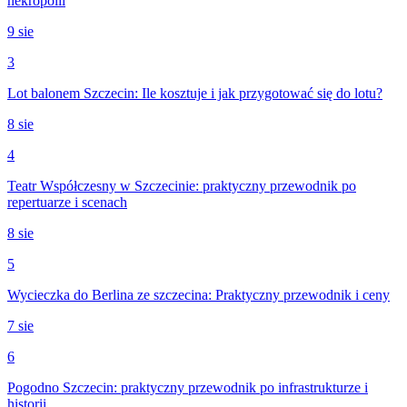
nekropolii
9 sie
3
Lot balonem Szczecin: Ile kosztuje i jak przygotować się do lotu?
8 sie
4
Teatr Współczesny w Szczecinie: praktyczny przewodnik po
repertuarze i scenach
8 sie
5
Wycieczka do Berlina ze szczecina: Praktyczny przewodnik i ceny
7 sie
6
Pogodno Szczecin: praktyczny przewodnik po infrastrukturze i
historii