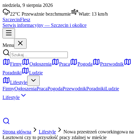
niedziela, 9 sierpnia 2026
22
°C
Przeważnie bezchmurnie
Wiatr:
13
km/h
Szczecin
Flesz
Serwis informacyjny —
Szczecin
i okolice
Menu
Firmy
Ogłoszenia
Praca
Pogoda
Przewodnik
Poradniki
Ludzie
Lifestyle
Firmy
Ogłoszenia
Praca
Pogoda
Przewodnik
Poradniki
Ludzie
Lifestyle
Strona główna
Lifestyle
Nowa przestrzeń coworkingowa na
Łasztowni czy to przyszłość pracy zdalnej w mieście