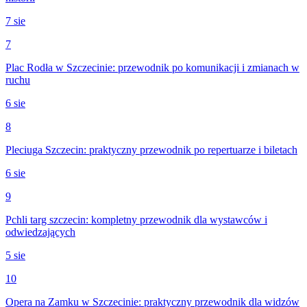
7 sie
7
Plac Rodła w Szczecinie: przewodnik po komunikacji i zmianach w
ruchu
6 sie
8
Pleciuga Szczecin: praktyczny przewodnik po repertuarze i biletach
6 sie
9
Pchli targ szczecin: kompletny przewodnik dla wystawców i
odwiedzających
5 sie
10
Opera na Zamku w Szczecinie: praktyczny przewodnik dla widzów