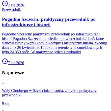
7 sie 2026
Przewodnik
Pogodno Szczecin: praktyczny przewodnik po
infrastrukturze i historii
Pogodno Szczecin: praktyczny przewodnik po infrastrukturze i
historiiPogodno Szczecin to osiedle o powierzchni 4,2 km², które
stanowi istotny węzeł komunikacyjny i historyczny miasta. Według
danych z 26 kwietnia 2015 roku na terenie tym zameldowanych
było 24 359 osób. W praktyce to jeden z najbardzi
7 sie 2026
Najnowsze
1
Wały Chrobrego w Szczecinie: historia, zabytki i praktyczny
przewodnik
9 sie