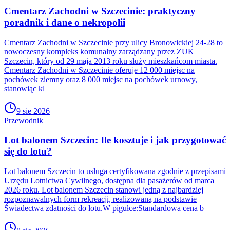
Cmentarz Zachodni w Szczecinie: praktyczny
poradnik i dane o nekropolii
Cmentarz Zachodni w Szczecinie przy ulicy Bronowickiej 24-28 to
nowoczesny kompleks komunalny zarządzany przez ZUK
Szczecin, który od 29 maja 2013 roku służy mieszkańcom miasta.
Cmentarz Zachodni w Szczecinie oferuje 12 000 miejsc na
pochówek ziemny oraz 8 000 miejsc na pochówek urnowy,
stanowiąc kl
9 sie 2026
Przewodnik
Lot balonem Szczecin: Ile kosztuje i jak przygotować
się do lotu?
Lot balonem Szczecin to usługa certyfikowana zgodnie z przepisami
Urzędu Lotnictwa Cywilnego, dostępna dla pasażerów od marca
2026 roku. Lot balonem Szczecin stanowi jedną z najbardziej
rozpoznawalnych form rekreacji, realizowaną na podstawie
Świadectwa zdatności do lotu.W pigułce:Standardowa cena b