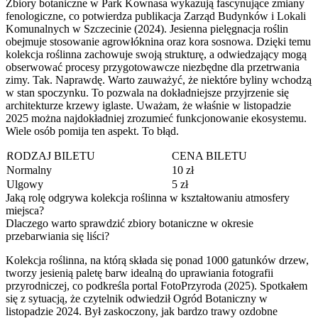
Zbiory botaniczne w Park Kownasa wykazują fascynujące zmiany
fenologiczne, co potwierdza publikacja Zarząd Budynków i Lokali
Komunalnych w Szczecinie (2024). Jesienna pielęgnacja roślin
obejmuje stosowanie agrowłóknina oraz kora sosnowa. Dzięki temu
kolekcja roślinna zachowuje swoją strukturę, a odwiedzający mogą
obserwować procesy przygotowawcze niezbędne dla przetrwania
zimy. Tak. Naprawdę. Warto zauważyć, że niektóre byliny wchodzą
w stan spoczynku. To pozwala na dokładniejsze przyjrzenie się
architekturze krzewy iglaste. Uważam, że właśnie w listopadzie
2025 można najdokładniej zrozumieć funkcjonowanie ekosystemu.
Wiele osób pomija ten aspekt. To błąd.
RODZAJ BILETU
CENA BILETU
Normalny
10 zł
Ulgowy
5 zł
Jaką rolę odgrywa kolekcja roślinna w kształtowaniu atmosfery
miejsca?
Dlaczego warto sprawdzić zbiory botaniczne w okresie
przebarwiania się liści?
Kolekcja roślinna, na którą składa się ponad 1000 gatunków drzew,
tworzy jesienią paletę barw idealną do uprawiania fotografii
przyrodniczej, co podkreśla portal FotoPrzyroda (2025). Spotkałem
się z sytuacją, że czytelnik odwiedził Ogród Botaniczny w
listopadzie 2024. Był zaskoczony, jak bardzo trawy ozdobne