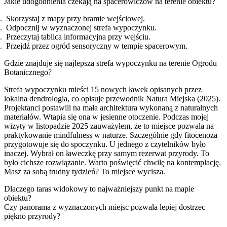
Jakie udogodnienia czekają na spacerowiczów na terenie obiektu?
Skorzystaj z mapy przy bramie wejściowej.
Odpocznij w wyznaczonej strefa wypoczynku.
Przeczytaj tablica informacyjna przy wejściu.
Przejdź przez ogród sensoryczny w tempie spacerowym.
Gdzie znajduje się najlepsza strefa wypoczynku na terenie Ogrodu
Botanicznego?
Strefa wypoczynku mieści 15 nowych ławek opisanych przez
lokalna dendrologia, co opisuje przewodnik Natura Miejska (2025).
Projektanci postawili na mała architektura wykonaną z naturalnych
materiałów. Wtapia się ona w jesienne otoczenie. Podczas mojej
wizyty w listopadzie 2025 zauważyłem, że to miejsce pozwala na
praktykowanie mindfulness w naturze. Szczególnie gdy fitocenoza
przygotowuje się do spoczynku. U jednego z czytelników było
inaczej. Wybrał on ławeczkę przy samym rezerwat przyrody. To
było cichsze rozwiązanie. Warto poświęcić chwilę na kontemplację.
Masz za sobą trudny tydzień? To miejsce wycisza.
Dlaczego taras widokowy to najważniejszy punkt na mapie
obiektu?
Czy panorama z wyznaczonych miejsc pozwala lepiej dostrzec
piękno przyrody?