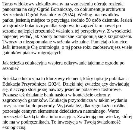
Taras widokowy zlokalizowany na wzniesieniu oferuje rozległa
panorama na cały Ogród Botaniczny, co dokumentuje archiwum
Szczeciński Ogród Botaniczny (2024). Według pracowników
parku, jesienią miejsce to przyciąga średnio 50 osób dziennie. Jesień
w ogrodzie botanicznym dlaczego warto zajrzeć tam nawet po
sezonie najlepiej zrozumieć właśnie z tej perspektywy. Z wysokości
najlepiej widać, jak zbiory botaniczne komponują się z krajobrazem.
Tworzy to niezapomniane wrażenia wizualne. Pamiętaj o lornetce.
Jeśli interesuje Cię ornitologia, o tej porze roku zaobserwujesz wiele
gatunków ptaków migrujących.
Jak ścieżka edukacyjna wspiera odkrywanie tajemnic ogrodu po
sezonie?
Ścieżka edukacyjna to kluczowy element, który opisuje publikacja
Edukacja Przyrodnicza (2024). Dzięki niej zwiedzający dowiadują
się, dlaczego stosuje się nawozy jesienne potasowo-fosforowe.
Poznasz też działanie bank nasion w kontekście ochrony
zagrożonych gatunków. Edukacja przyrodnicza w takim wydaniu
uczy szacunku do przyrody. Wyjaśnia też, dlaczego każda roślina
pozostaje cennym elementem dziedzictwa naturalnego. Warto
przeczytać każdą tablica informacyjna. Zawierają one wiedzę, której
nie ma w podręcznikach. To inwestycja w Twoją świadomość
ekologiczną.