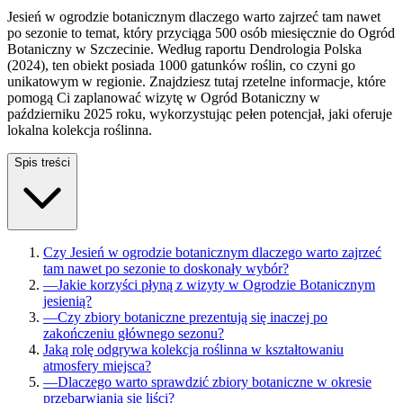
Jesień w ogrodzie botanicznym dlaczego warto zajrzeć tam nawet
po sezonie to temat, który przyciąga 500 osób miesięcznie do Ogród
Botaniczny w Szczecinie. Według raportu Dendrologia Polska
(2024), ten obiekt posiada 1000 gatunków roślin, co czyni go
unikatowym w regionie. Znajdziesz tutaj rzetelne informacje, które
pomogą Ci zaplanować wizytę w Ogród Botaniczny w
październiku 2025 roku, wykorzystując pełen potencjał, jaki oferuje
lokalna kolekcja roślinna.
Spis treści
Czy Jesień w ogrodzie botanicznym dlaczego warto zajrzeć
tam nawet po sezonie to doskonały wybór?
—
Jakie korzyści płyną z wizyty w Ogrodzie Botanicznym
jesienią?
—
Czy zbiory botaniczne prezentują się inaczej po
zakończeniu głównego sezonu?
Jaką rolę odgrywa kolekcja roślinna w kształtowaniu
atmosfery miejsca?
—
Dlaczego warto sprawdzić zbiory botaniczne w okresie
przebarwiania się liści?