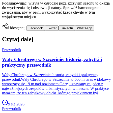
Podsumowując, wizyta w ogrodzie poza szczytem sezonu to okazja
do wyciszenia się i obserwacji natury. Sprawdź harmonogram
zwiedzania, aby w pełni wykorzystać każdą chwilę w tym
wyjątkowym miejscu.
Udostępnij:
Facebook
Twitter
LinkedIn
WhatsApp
Czytaj dalej
Przewodnik
Wały Chrobrego w Szczecinie: historia, zabytki i
praktyczny przewodnik
Wały Chrobrego w Szczecinie: historia, zabytki i praktyczny
przewodnikWały Chrobrego w Szczecinie to 500 m taras widokowy
wznoszący się 19 m nad poziomem Odry, uznawany za jeden z
najważniejszych zespołów urbanistycznych w mieście. W praktyce
uważam, że ten zabytkowy obiekt, którego projektantem był
9 sie 2026
Przewodnik