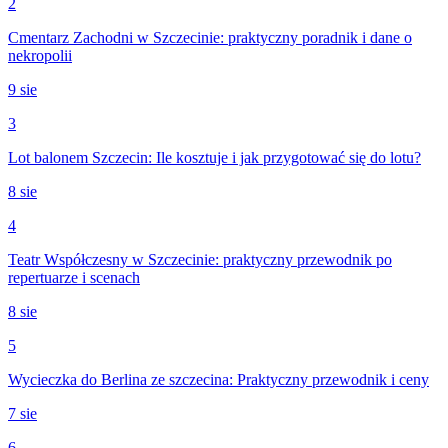
2
Cmentarz Zachodni w Szczecinie: praktyczny poradnik i dane o
nekropolii
9 sie
3
Lot balonem Szczecin: Ile kosztuje i jak przygotować się do lotu?
8 sie
4
Teatr Współczesny w Szczecinie: praktyczny przewodnik po
repertuarze i scenach
8 sie
5
Wycieczka do Berlina ze szczecina: Praktyczny przewodnik i ceny
7 sie
6