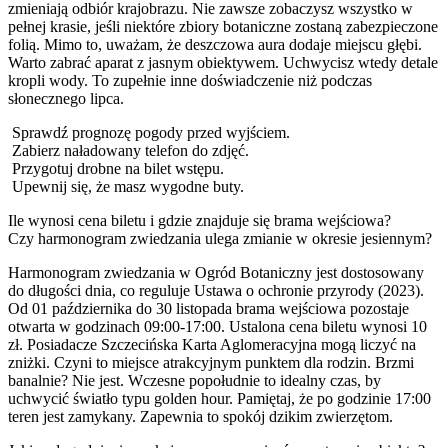
zmieniają odbiór krajobrazu. Nie zawsze zobaczysz wszystko w
pełnej krasie, jeśli niektóre zbiory botaniczne zostaną zabezpieczone
folią. Mimo to, uważam, że deszczowa aura dodaje miejscu głębi.
Warto zabrać aparat z jasnym obiektywem. Uchwycisz wtedy detale
kropli wody. To zupełnie inne doświadczenie niż podczas
słonecznego lipca.
Sprawdź prognozę pogody przed wyjściem.
Zabierz naładowany telefon do zdjęć.
Przygotuj drobne na bilet wstępu.
Upewnij się, że masz wygodne buty.
Ile wynosi cena biletu i gdzie znajduje się brama wejściowa?
Czy harmonogram zwiedzania ulega zmianie w okresie jesiennym?
Harmonogram zwiedzania w Ogród Botaniczny jest dostosowany
do długości dnia, co reguluje Ustawa o ochronie przyrody (2023).
Od 01 października do 30 listopada brama wejściowa pozostaje
otwarta w godzinach 09:00-17:00. Ustalona cena biletu wynosi 10
zł. Posiadacze Szczecińska Karta Aglomeracyjna mogą liczyć na
zniżki. Czyni to miejsce atrakcyjnym punktem dla rodzin. Brzmi
banalnie? Nie jest. Wczesne popołudnie to idealny czas, by
uchwycić światło typu golden hour. Pamiętaj, że po godzinie 17:00
teren jest zamykany. Zapewnia to spokój dzikim zwierzętom.