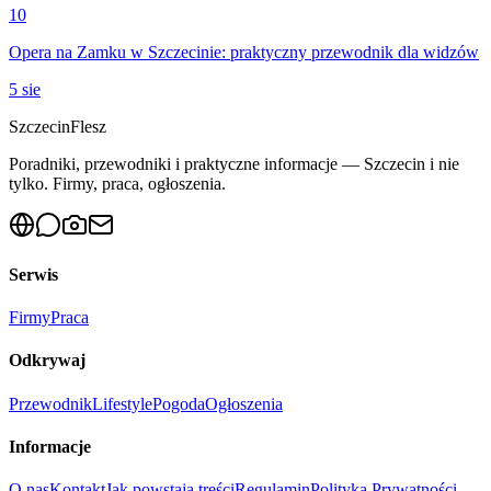
10
Opera na Zamku w Szczecinie: praktyczny przewodnik dla widzów
5 sie
Szczecin
Flesz
Poradniki, przewodniki i praktyczne informacje — Szczecin i nie
tylko. Firmy, praca, ogłoszenia.
Serwis
Firmy
Praca
Odkrywaj
Przewodnik
Lifestyle
Pogoda
Ogłoszenia
Informacje
O nas
Kontakt
Jak powstają treści
Regulamin
Polityka Prywatności