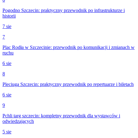
Pogodno Szczecin: praktyczny przewodnik po infrastrukturze i
historii
7 sie
7
Plac Rodła w Szczecinie: przewodnik po komunikacji i zmianach w
ruchu
6 sie
8
Pleciuga Szczecin: praktyczny przewodnik po repertuarze i biletach
6 sie
9
Pchli targ szczecin: kompletny przewodnik dla wystawców i
odwiedzających
5 sie