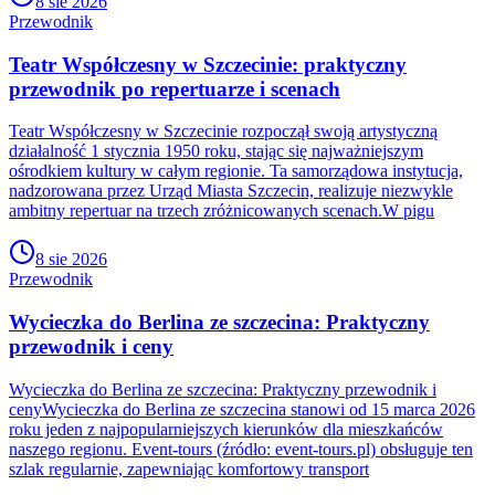
8 sie 2026
Przewodnik
Teatr Współczesny w Szczecinie: praktyczny
przewodnik po repertuarze i scenach
Teatr Współczesny w Szczecinie rozpoczął swoją artystyczną
działalność 1 stycznia 1950 roku, stając się najważniejszym
ośrodkiem kultury w całym regionie. Ta samorządowa instytucja,
nadzorowana przez Urząd Miasta Szczecin, realizuje niezwykle
ambitny repertuar na trzech zróżnicowanych scenach.W pigu
8 sie 2026
Przewodnik
Wycieczka do Berlina ze szczecina: Praktyczny
przewodnik i ceny
Wycieczka do Berlina ze szczecina: Praktyczny przewodnik i
cenyWycieczka do Berlina ze szczecina stanowi od 15 marca 2026
roku jeden z najpopularniejszych kierunków dla mieszkańców
naszego regionu. Event-tours (źródło: event-tours.pl) obsługuje ten
szlak regularnie, zapewniając komfortowy transport