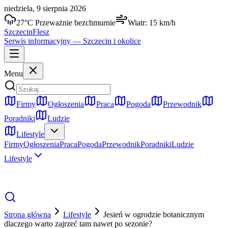
niedziela, 9 sierpnia 2026
27
°C
Przeważnie bezchmurnie
Wiatr:
15
km/h
Szczecin
Flesz
Serwis informacyjny —
Szczecin
i okolice
Menu
Firmy
Ogłoszenia
Praca
Pogoda
Przewodnik
Poradniki
Ludzie
Lifestyle
Firmy
Ogłoszenia
Praca
Pogoda
Przewodnik
Poradniki
Ludzie
Lifestyle
Strona główna
Lifestyle
Jesień w ogrodzie botanicznym
dlaczego warto zajrzeć tam nawet po sezonie?