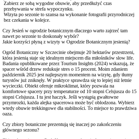
Zabierz ze sobą wygodne obuwie, aby przedłużyć czas
przebywania w strefa wypoczynku.
Wizyta po sezonie to szansa na wykonanie fotografii przyrodniczej
bez czekania w kolejce.
Czy Jesień w ogrodzie botanicznym dlaczego warto zajrzeć tam
nawet po sezonie to doskonały wybór?
Jakie korzyści płyną z wizyty w Ogrodzie Botanicznym jesienią?
Ogród Botaniczny w Szczecinie obejmuje 20 hektarów przestrzeni,
która jesienią staje się idealnym miejscem dla miłośników slow life.
Badania opublikowane przez Tourism Insights (2024) wskazują, że
spacer wśród drzew redukuje stres o 15 procent. Moim zdaniem
październik 2025 jest najlepszym momentem na wizytę, gdy tłumy
turystów już zniknęły. W praktyce sprawdza się to lepiej niż letnie
wycieczki. Obiekt oferuje mikroklimat, który pozwala na
komfortowe spacery przy temperaturze od 10 stopni Celsjusza do 15
stopni Celsjusza. I tu jest haczyk. Jeśli wystąpią gwałtowne
przymrozki, każda alejka spacerowa może być oblodzona. Wybierz
wtedy obuwie trekkingowe dla stabilności. To miejsce to prawdziwa
oaza.
Czy zbiory botaniczne prezentują się inaczej po zakończeniu
głównego sezonu?