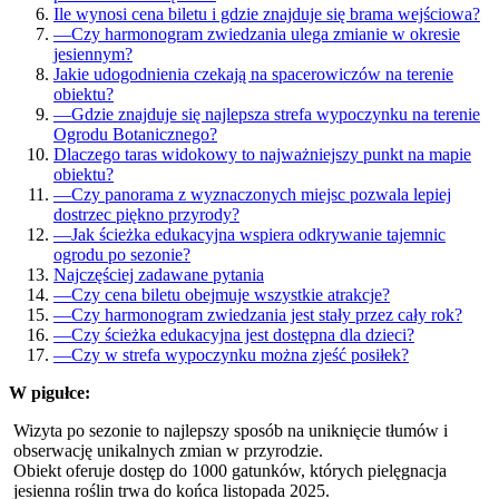
Ile wynosi cena biletu i gdzie znajduje się brama wejściowa?
—
Czy harmonogram zwiedzania ulega zmianie w okresie
jesiennym?
Jakie udogodnienia czekają na spacerowiczów na terenie
obiektu?
—
Gdzie znajduje się najlepsza strefa wypoczynku na terenie
Ogrodu Botanicznego?
Dlaczego taras widokowy to najważniejszy punkt na mapie
obiektu?
—
Czy panorama z wyznaczonych miejsc pozwala lepiej
dostrzec piękno przyrody?
—
Jak ścieżka edukacyjna wspiera odkrywanie tajemnic
ogrodu po sezonie?
Najczęściej zadawane pytania
—
Czy cena biletu obejmuje wszystkie atrakcje?
—
Czy harmonogram zwiedzania jest stały przez cały rok?
—
Czy ścieżka edukacyjna jest dostępna dla dzieci?
—
Czy w strefa wypoczynku można zjeść posiłek?
W pigułce:
Wizyta po sezonie to najlepszy sposób na uniknięcie tłumów i
obserwację unikalnych zmian w przyrodzie.
Obiekt oferuje dostęp do 1000 gatunków, których pielęgnacja
jesienna roślin trwa do końca listopada 2025.