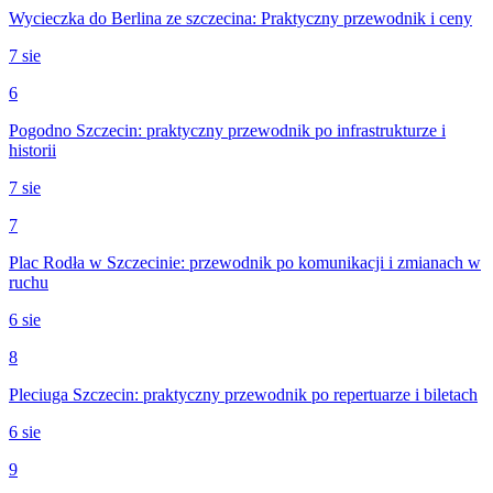
Wycieczka do Berlina ze szczecina: Praktyczny przewodnik i ceny
7 sie
6
Pogodno Szczecin: praktyczny przewodnik po infrastrukturze i
historii
7 sie
7
Plac Rodła w Szczecinie: przewodnik po komunikacji i zmianach w
ruchu
6 sie
8
Pleciuga Szczecin: praktyczny przewodnik po repertuarze i biletach
6 sie
9