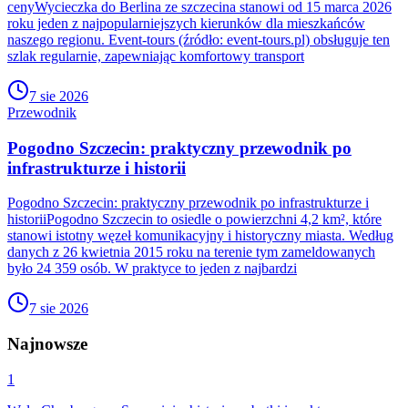
cenyWycieczka do Berlina ze szczecina stanowi od 15 marca 2026
roku jeden z najpopularniejszych kierunków dla mieszkańców
naszego regionu. Event-tours (źródło: event-tours.pl) obsługuje ten
szlak regularnie, zapewniając komfortowy transport
7 sie 2026
Przewodnik
Pogodno Szczecin: praktyczny przewodnik po
infrastrukturze i historii
Pogodno Szczecin: praktyczny przewodnik po infrastrukturze i
historiiPogodno Szczecin to osiedle o powierzchni 4,2 km², które
stanowi istotny węzeł komunikacyjny i historyczny miasta. Według
danych z 26 kwietnia 2015 roku na terenie tym zameldowanych
było 24 359 osób. W praktyce to jeden z najbardzi
7 sie 2026
Najnowsze
1