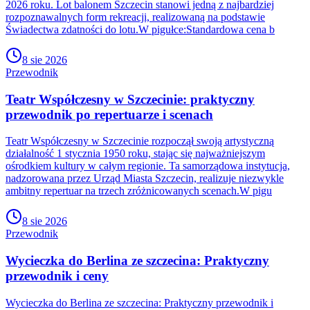
2026 roku. Lot balonem Szczecin stanowi jedną z najbardziej
rozpoznawalnych form rekreacji, realizowaną na podstawie
Świadectwa zdatności do lotu.W pigułce:Standardowa cena b
8 sie 2026
Przewodnik
Teatr Współczesny w Szczecinie: praktyczny
przewodnik po repertuarze i scenach
Teatr Współczesny w Szczecinie rozpoczął swoją artystyczną
działalność 1 stycznia 1950 roku, stając się najważniejszym
ośrodkiem kultury w całym regionie. Ta samorządowa instytucja,
nadzorowana przez Urząd Miasta Szczecin, realizuje niezwykle
ambitny repertuar na trzech zróżnicowanych scenach.W pigu
8 sie 2026
Przewodnik
Wycieczka do Berlina ze szczecina: Praktyczny
przewodnik i ceny
Wycieczka do Berlina ze szczecina: Praktyczny przewodnik i