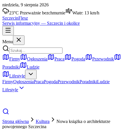
niedziela, 9 sierpnia 2026
23
°C
Przeważnie bezchmurnie
Wiatr:
13
km/h
Szczecin
Flesz
Serwis informacyjny —
Szczecin
i okolice
Menu
Firmy
Ogłoszenia
Praca
Pogoda
Przewodnik
Poradniki
Ludzie
Lifestyle
Firmy
Ogłoszenia
Praca
Pogoda
Przewodnik
Poradniki
Ludzie
Lifestyle
Strona główna
Kultura
Nowa książka o architekturze
powojennego Szczecina