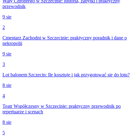
Wały Chrobrego w Szczecinie: historia, zabytki i praktyczny
przewodnik
9 sie
2
Cmentarz Zachodni w Szczecinie: praktyczny poradnik i dane o
nekropolii
9 sie
3
Lot balonem Szczecin: Ile kosztuje i jak przygotować się do lotu?
8 sie
4
Teatr Współczesny w Szczecinie: praktyczny przewodnik po
repertuarze i scenach
8 sie
5