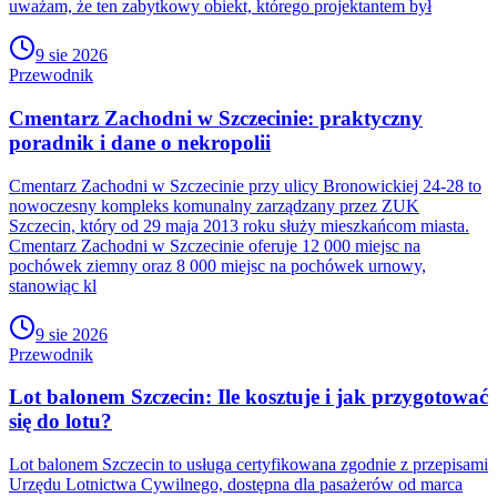
uważam, że ten zabytkowy obiekt, którego projektantem był
9 sie 2026
Przewodnik
Cmentarz Zachodni w Szczecinie: praktyczny
poradnik i dane o nekropolii
Cmentarz Zachodni w Szczecinie przy ulicy Bronowickiej 24-28 to
nowoczesny kompleks komunalny zarządzany przez ZUK
Szczecin, który od 29 maja 2013 roku służy mieszkańcom miasta.
Cmentarz Zachodni w Szczecinie oferuje 12 000 miejsc na
pochówek ziemny oraz 8 000 miejsc na pochówek urnowy,
stanowiąc kl
9 sie 2026
Przewodnik
Lot balonem Szczecin: Ile kosztuje i jak przygotować
się do lotu?
Lot balonem Szczecin to usługa certyfikowana zgodnie z przepisami
Urzędu Lotnictwa Cywilnego, dostępna dla pasażerów od marca