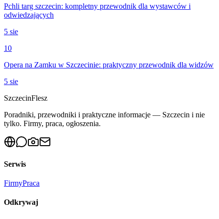
Pchli targ szczecin: kompletny przewodnik dla wystawców i
odwiedzających
5 sie
10
Opera na Zamku w Szczecinie: praktyczny przewodnik dla widzów
5 sie
Szczecin
Flesz
Poradniki, przewodniki i praktyczne informacje — Szczecin i nie
tylko. Firmy, praca, ogłoszenia.
Serwis
Firmy
Praca
Odkrywaj