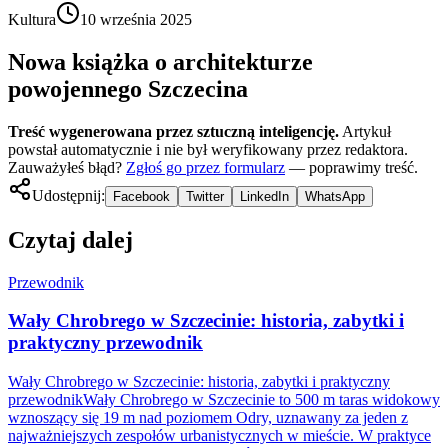
Kultura
10 września 2025
Nowa książka o architekturze
powojennego Szczecina
Treść wygenerowana przez sztuczną inteligencję.
Artykuł
powstał automatycznie i nie był weryfikowany przez redaktora.
Zauważyłeś błąd?
Zgłoś go przez formularz
— poprawimy treść.
Udostępnij:
Facebook
Twitter
LinkedIn
WhatsApp
Czytaj dalej
Przewodnik
Wały Chrobrego w Szczecinie: historia, zabytki i
praktyczny przewodnik
Wały Chrobrego w Szczecinie: historia, zabytki i praktyczny
przewodnikWały Chrobrego w Szczecinie to 500 m taras widokowy
wznoszący się 19 m nad poziomem Odry, uznawany za jeden z
najważniejszych zespołów urbanistycznych w mieście. W praktyce