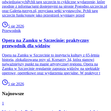
odwiedzającychPchli targ szczecin to cykliczne wydarzenie, które
zgodnie z informacjami dostępnymi na stronie Pogodno.szczecin.pl
oraz Galeria-turzyn.pl, przyciąga setki wystawców. Pchli targ
szczecin funkcjonuje jako przestrzeń wymiany przed
5 sie 2026
Przewodnik
Opera na Zamku w Szczecinie: praktyczny
przewodnik dla widzów
Opera na Zamku w Szczecinie to instytucja kultury z 65-letnią
historią, zlokalizowana przy ul. Korsarzy 34, która stanowi
najważniejszy punkt na mapie artystycznej regionu. Opera na
Zamku w Szczecinie regularnie zaprasza widzów na spektakle
operowe, operetkowe oraz wydarzenia specjalne. W praktyce t
5 sie 2026
Najnowsze
1