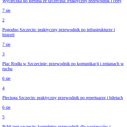
Wycieczka do Berlina ze szczecina: Praktyczny przewodnik i ceny
7 sie
2
Pogodno Szczecin: praktyczny przewodnik po infrastrukturze i
historii
7 sie
3
Plac Rodła w Szczecinie: przewodnik po komunikacji i zmianach w
ruchu
6 sie
4
Pleciuga Szczecin: praktyczny przewodnik po repertuarze i biletach
6 sie
5
Pchli targ szczecin: kompletny przewodnik dla wystawców i