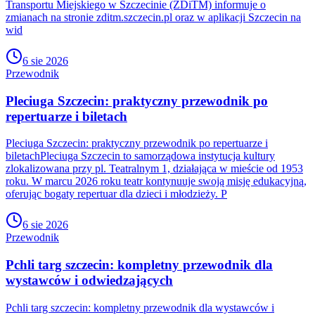
Transportu Miejskiego w Szczecinie (ZDiTM) informuje o
zmianach na stronie zditm.szczecin.pl oraz w aplikacji Szczecin na
wid
6 sie 2026
Przewodnik
Pleciuga Szczecin: praktyczny przewodnik po
repertuarze i biletach
Pleciuga Szczecin: praktyczny przewodnik po repertuarze i
biletachPleciuga Szczecin to samorządowa instytucja kultury
zlokalizowana przy pl. Teatralnym 1, działająca w mieście od 1953
roku. W marcu 2026 roku teatr kontynuuje swoją misję edukacyjną,
oferując bogaty repertuar dla dzieci i młodzieży. P
6 sie 2026
Przewodnik
Pchli targ szczecin: kompletny przewodnik dla
wystawców i odwiedzających
Pchli targ szczecin: kompletny przewodnik dla wystawców i