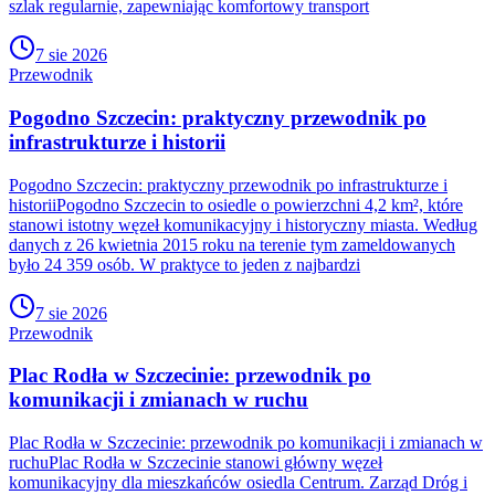
szlak regularnie, zapewniając komfortowy transport
7 sie 2026
Przewodnik
Pogodno Szczecin: praktyczny przewodnik po
infrastrukturze i historii
Pogodno Szczecin: praktyczny przewodnik po infrastrukturze i
historiiPogodno Szczecin to osiedle o powierzchni 4,2 km², które
stanowi istotny węzeł komunikacyjny i historyczny miasta. Według
danych z 26 kwietnia 2015 roku na terenie tym zameldowanych
było 24 359 osób. W praktyce to jeden z najbardzi
7 sie 2026
Przewodnik
Plac Rodła w Szczecinie: przewodnik po
komunikacji i zmianach w ruchu
Plac Rodła w Szczecinie: przewodnik po komunikacji i zmianach w
ruchuPlac Rodła w Szczecinie stanowi główny węzeł
komunikacyjny dla mieszkańców osiedla Centrum. Zarząd Dróg i