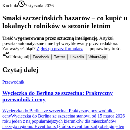
Kuchnia
7 stycznia 2026
Smaki szczecińskich bazarów – co kupić u
lokalnych rolników w sezonie letnim
Treść wygenerowana przez sztuczną inteligencję.
Artykuł
powstał automatycznie i nie był weryfikowany przez redaktora.
Zauważyłeś błąd?
Zgłoś go przez formularz
— poprawimy treść.
Udostępnij:
Facebook
Twitter
LinkedIn
WhatsApp
Czytaj dalej
Przewodnik
Wycieczka do Berlina ze szczecina: Praktyczny
przewodnik i ceny
Wycieczka do Berlina ze szczecina: Praktyczny przewodnik i
cenyWycieczka do Berlina ze szczecina stanowi od 15 marca 2026
roku jeden z najpopularniejszych kierunków dla mieszkańców
naszego regionu. Event-tours (źródło: event-tours.pl) obsługuje ten