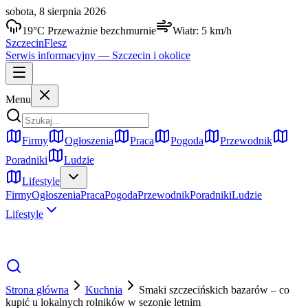
sobota, 8 sierpnia 2026
19
°C
Przeważnie bezchmurnie
Wiatr:
5
km/h
Szczecin
Flesz
Serwis informacyjny —
Szczecin
i okolice
Menu
Firmy
Ogłoszenia
Praca
Pogoda
Przewodnik
Poradniki
Ludzie
Lifestyle
Firmy
Ogłoszenia
Praca
Pogoda
Przewodnik
Poradniki
Ludzie
Lifestyle
Strona główna
Kuchnia
Smaki szczecińskich bazarów – co
kupić u lokalnych rolników w sezonie letnim