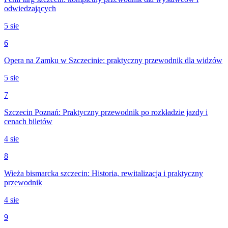
odwiedzających
5 sie
6
Opera na Zamku w Szczecinie: praktyczny przewodnik dla widzów
5 sie
7
Szczecin Poznań: Praktyczny przewodnik po rozkładzie jazdy i
cenach biletów
4 sie
8
Wieża bismarcka szczecin: Historia, rewitalizacja i praktyczny
przewodnik
4 sie
9