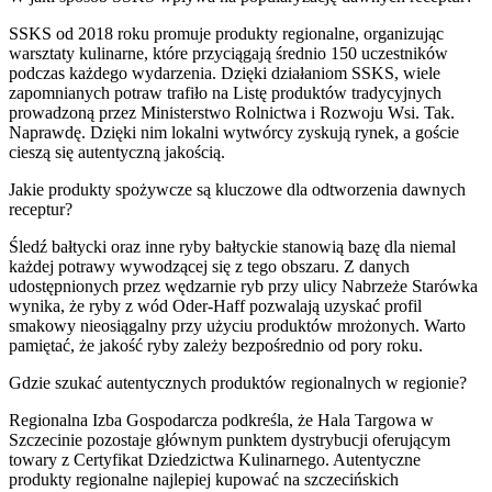
SSKS od 2018 roku promuje produkty regionalne, organizując
warsztaty kulinarne, które przyciągają średnio 150 uczestników
podczas każdego wydarzenia. Dzięki działaniom SSKS, wiele
zapomnianych potraw trafiło na Listę produktów tradycyjnych
prowadzoną przez Ministerstwo Rolnictwa i Rozwoju Wsi. Tak.
Naprawdę. Dzięki nim lokalni wytwórcy zyskują rynek, a goście
cieszą się autentyczną jakością.
Jakie produkty spożywcze są kluczowe dla odtworzenia dawnych
receptur?
Śledź bałtycki oraz inne ryby bałtyckie stanowią bazę dla niemal
każdej potrawy wywodzącej się z tego obszaru. Z danych
udostępnionych przez wędzarnie ryb przy ulicy Nabrzeże Starówka
wynika, że ryby z wód Oder-Haff pozwalają uzyskać profil
smakowy nieosiągalny przy użyciu produktów mrożonych. Warto
pamiętać, że jakość ryby zależy bezpośrednio od pory roku.
Gdzie szukać autentycznych produktów regionalnych w regionie?
Regionalna Izba Gospodarcza podkreśla, że Hala Targowa w
Szczecinie pozostaje głównym punktem dystrybucji oferującym
towary z Certyfikat Dziedzictwa Kulinarnego. Autentyczne
produkty regionalne najlepiej kupować na szczecińskich