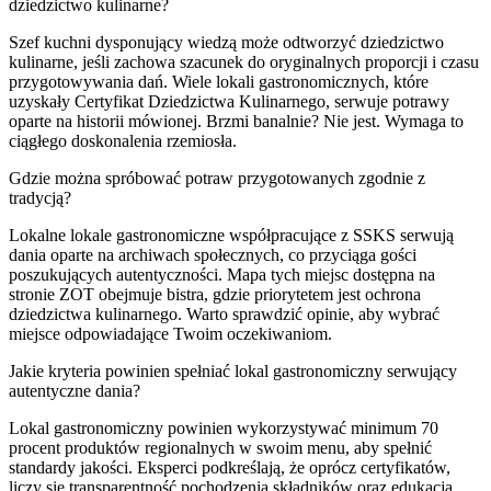
dziedzictwo kulinarne?
Szef kuchni dysponujący wiedzą może odtworzyć dziedzictwo
kulinarne, jeśli zachowa szacunek do oryginalnych proporcji i czasu
przygotowywania dań. Wiele lokali gastronomicznych, które
uzyskały Certyfikat Dziedzictwa Kulinarnego, serwuje potrawy
oparte na historii mówionej. Brzmi banalnie? Nie jest. Wymaga to
ciągłego doskonalenia rzemiosła.
Gdzie można spróbować potraw przygotowanych zgodnie z
tradycją?
Lokalne lokale gastronomiczne współpracujące z SSKS serwują
dania oparte na archiwach społecznych, co przyciąga gości
poszukujących autentyczności. Mapa tych miejsc dostępna na
stronie ZOT obejmuje bistra, gdzie priorytetem jest ochrona
dziedzictwa kulinarnego. Warto sprawdzić opinie, aby wybrać
miejsce odpowiadające Twoim oczekiwaniom.
Jakie kryteria powinien spełniać lokal gastronomiczny serwujący
autentyczne dania?
Lokal gastronomiczny powinien wykorzystywać minimum 70
procent produktów regionalnych w swoim menu, aby spełnić
standardy jakości. Eksperci podkreślają, że oprócz certyfikatów,
liczy się transparentność pochodzenia składników oraz edukacja