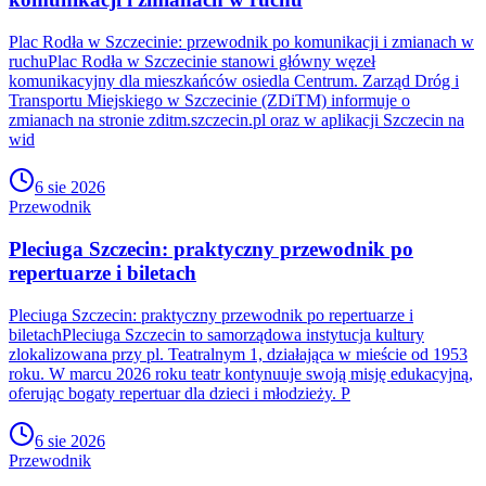
Plac Rodła w Szczecinie: przewodnik po komunikacji i zmianach w
ruchuPlac Rodła w Szczecinie stanowi główny węzeł
komunikacyjny dla mieszkańców osiedla Centrum. Zarząd Dróg i
Transportu Miejskiego w Szczecinie (ZDiTM) informuje o
zmianach na stronie zditm.szczecin.pl oraz w aplikacji Szczecin na
wid
6 sie 2026
Przewodnik
Pleciuga Szczecin: praktyczny przewodnik po
repertuarze i biletach
Pleciuga Szczecin: praktyczny przewodnik po repertuarze i
biletachPleciuga Szczecin to samorządowa instytucja kultury
zlokalizowana przy pl. Teatralnym 1, działająca w mieście od 1953
roku. W marcu 2026 roku teatr kontynuuje swoją misję edukacyjną,
oferując bogaty repertuar dla dzieci i młodzieży. P
6 sie 2026
Przewodnik