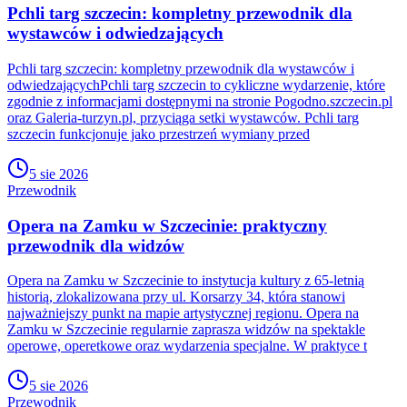
Pchli targ szczecin: kompletny przewodnik dla
wystawców i odwiedzających
Pchli targ szczecin: kompletny przewodnik dla wystawców i
odwiedzającychPchli targ szczecin to cykliczne wydarzenie, które
zgodnie z informacjami dostępnymi na stronie Pogodno.szczecin.pl
oraz Galeria-turzyn.pl, przyciąga setki wystawców. Pchli targ
szczecin funkcjonuje jako przestrzeń wymiany przed
5 sie 2026
Przewodnik
Opera na Zamku w Szczecinie: praktyczny
przewodnik dla widzów
Opera na Zamku w Szczecinie to instytucja kultury z 65-letnią
historią, zlokalizowana przy ul. Korsarzy 34, która stanowi
najważniejszy punkt na mapie artystycznej regionu. Opera na
Zamku w Szczecinie regularnie zaprasza widzów na spektakle
operowe, operetkowe oraz wydarzenia specjalne. W praktyce t
5 sie 2026
Przewodnik