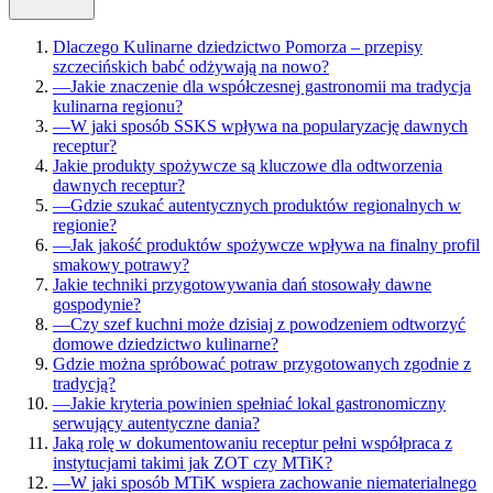
Dlaczego Kulinarne dziedzictwo Pomorza – przepisy
szczecińskich babć odżywają na nowo?
—
Jakie znaczenie dla współczesnej gastronomii ma tradycja
kulinarna regionu?
—
W jaki sposób SSKS wpływa na popularyzację dawnych
receptur?
Jakie produkty spożywcze są kluczowe dla odtworzenia
dawnych receptur?
—
Gdzie szukać autentycznych produktów regionalnych w
regionie?
—
Jak jakość produktów spożywcze wpływa na finalny profil
smakowy potrawy?
Jakie techniki przygotowywania dań stosowały dawne
gospodynie?
—
Czy szef kuchni może dzisiaj z powodzeniem odtworzyć
domowe dziedzictwo kulinarne?
Gdzie można spróbować potraw przygotowanych zgodnie z
tradycją?
—
Jakie kryteria powinien spełniać lokal gastronomiczny
serwujący autentyczne dania?
Jaką rolę w dokumentowaniu receptur pełni współpraca z
instytucjami takimi jak ZOT czy MTiK?
—
W jaki sposób MTiK wspiera zachowanie niematerialnego