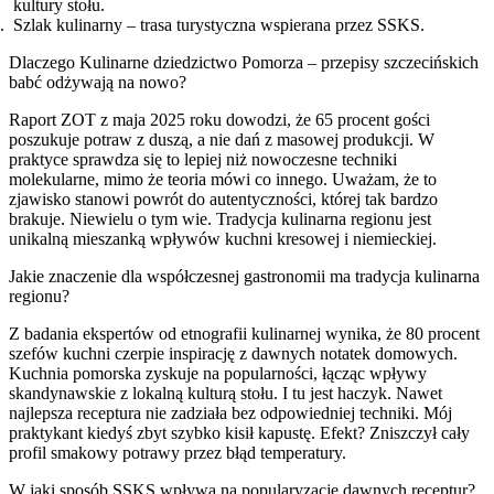
kultury stołu.
Szlak kulinarny – trasa turystyczna wspierana przez SSKS.
Dlaczego Kulinarne dziedzictwo Pomorza – przepisy szczecińskich
babć odżywają na nowo?
Raport ZOT z maja 2025 roku dowodzi, że 65 procent gości
poszukuje potraw z duszą, a nie dań z masowej produkcji. W
praktyce sprawdza się to lepiej niż nowoczesne techniki
molekularne, mimo że teoria mówi co innego. Uważam, że to
zjawisko stanowi powrót do autentyczności, której tak bardzo
brakuje. Niewielu o tym wie. Tradycja kulinarna regionu jest
unikalną mieszanką wpływów kuchni kresowej i niemieckiej.
Jakie znaczenie dla współczesnej gastronomii ma tradycja kulinarna
regionu?
Z badania ekspertów od etnografii kulinarnej wynika, że 80 procent
szefów kuchni czerpie inspirację z dawnych notatek domowych.
Kuchnia pomorska zyskuje na popularności, łącząc wpływy
skandynawskie z lokalną kulturą stołu. I tu jest haczyk. Nawet
najlepsza receptura nie zadziała bez odpowiedniej techniki. Mój
praktykant kiedyś zbyt szybko kisił kapustę. Efekt? Zniszczył cały
profil smakowy potrawy przez błąd temperatury.
W jaki sposób SSKS wpływa na popularyzację dawnych receptur?