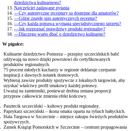
dziedzictwa kulinarnego?
Najczęściej zadawane pytania
—
Czy autentyczne receptury są dostępne dla amatorów?
—
Gdzie znajdę spis autentycznych receptur?
—
Czy każda potrawa wymaga specjalistycznego sprzętu?
—
Jak rozpoznać prawdziwy produkt regionalny?
—
Dlaczego warto dbać o dziedzictwo kulinarne?
W pigułce:
Kulinarne dziedzictwo Pomorza – przepisy szczecińskich babć
odżywają na nowo dzięki powrotowi do certyfikowanych
produktów regionalnych.
75 procent młodych kucharzy w regionie deklaruje czerpanie
inspiracji z dawnych notatek domowych.
Wybieraj zawsze produkty spożywcze z lokalnych targowisk, aby
uzyskać właściwy profil smakowy każdej potrawy.
Uważaj na zamienniki, ponieważ drobna zmiana proporcji
przypraw całkowicie zmienia efekt końcowy.
Pasztecik szczeciński – kultowy produkt regionalny.
Paprykarz szczeciński – ikona smaku oparta na rybach bałtyckich.
Hala Targowa w Szczecinie – miejsce zakupu świeżych produktów
spożywczych.
Zamek Książąt Pomorskich w Szczecinie – centrum propagowania