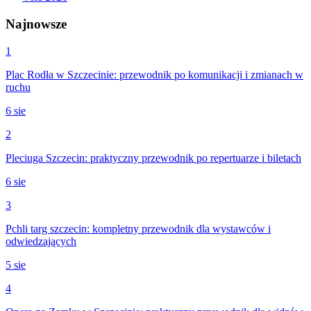
Najnowsze
1
Plac Rodła w Szczecinie: przewodnik po komunikacji i zmianach w
ruchu
6 sie
2
Pleciuga Szczecin: praktyczny przewodnik po repertuarze i biletach
6 sie
3
Pchli targ szczecin: kompletny przewodnik dla wystawców i
odwiedzających
5 sie
4