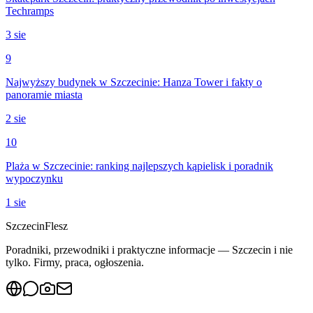
Techramps
3 sie
9
Najwyższy budynek w Szczecinie: Hanza Tower i fakty o
panoramie miasta
2 sie
10
Plaża w Szczecinie: ranking najlepszych kąpielisk i poradnik
wypoczynku
1 sie
Szczecin
Flesz
Poradniki, przewodniki i praktyczne informacje — Szczecin i nie
tylko. Firmy, praca, ogłoszenia.