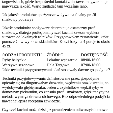
targowiskach, gdzie bezpośredni kontakt z dostawcami gwarantuje
najwyższą jakość. Warto zaglądać tam wcześnie rano.
Jak jakość produktów spożywcze wpływa na finalny profil
smakowy potrawy?
Jakość produktów spożywcze determinuje ostateczny profil
smakowy, dlatego profesjonalny szef kuchni zawsze wybiera
surowce od lokalnych rolników. Przygotowałem zestawienie, które
pomoże Ci w wyborze składników. Koszt bazy na 4 porcje to około
45 zł.
RODZAJ PRODUKTU
ŹRÓDŁO
DOSTĘPNOŚĆ
Ryby bałtyckie
Lokalne wędzarnie
08:00-16:00
Warzywa sezonowe
Hala Targowa
07:00-18:00
Jakie techniki przygotowywania dań stosowały dawne gospodynie?
Techniki przygotowywania dań stosowane przez gospodynie
opierały się na długotrwałym duszeniu, wędzeniu oraz kiszeniu, co
wydobywało głębię smaku. Jeden z czytelników wędził ryby w
domowym piekarniku, co zepsuło profil smakowy, gdyż tradycyjna
metoda wymaga drewna olchowego. Bez odpowiedniego podejścia
nawet najlepsza receptura zawiedzie.
Czy szef kuchni może dzisiaj z powodzeniem odtworzyć domowe