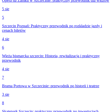
Opera na Zamku w Szczecinie: praktyczny przewodnik dla widzów
5 sie
5
Szczecin Poznań: Praktyczny przewodnik po rozkładzie jazdy i
cenach biletów
4 sie
6
Wieża bismarcka szczecin: Historia, rewitalizacja i praktyczny
przewodnik
4 sie
7
Brama Portowa w Szczecinie: przewodnik po historii i teatrze
3 sie
8
Skatepark Szczecin: praktyczny przewodnik po inwestycjach