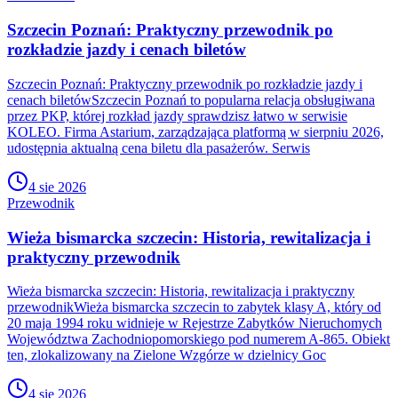
Szczecin Poznań: Praktyczny przewodnik po
rozkładzie jazdy i cenach biletów
Szczecin Poznań: Praktyczny przewodnik po rozkładzie jazdy i
cenach biletówSzczecin Poznań to popularna relacja obsługiwana
przez PKP, której rozkład jazdy sprawdzisz łatwo w serwisie
KOLEO. Firma Astarium, zarządzająca platformą w sierpniu 2026,
udostępnia aktualną cena biletu dla pasażerów. Serwis
4 sie 2026
Przewodnik
Wieża bismarcka szczecin: Historia, rewitalizacja i
praktyczny przewodnik
Wieża bismarcka szczecin: Historia, rewitalizacja i praktyczny
przewodnikWieża bismarcka szczecin to zabytek klasy A, który od
20 maja 1994 roku widnieje w Rejestrze Zabytków Nieruchomych
Województwa Zachodniopomorskiego pod numerem A-865. Obiekt
ten, zlokalizowany na Zielone Wzgórze w dzielnicy Goc
4 sie 2026