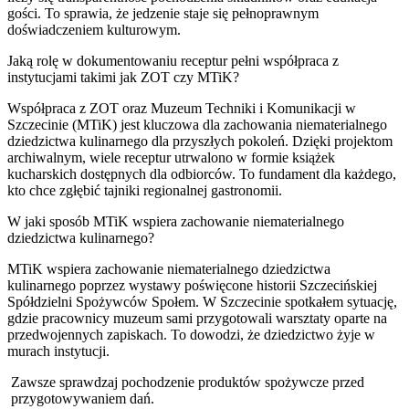
gości. To sprawia, że jedzenie staje się pełnoprawnym
doświadczeniem kulturowym.
Jaką rolę w dokumentowaniu receptur pełni współpraca z
instytucjami takimi jak ZOT czy MTiK?
Współpraca z ZOT oraz Muzeum Techniki i Komunikacji w
Szczecinie (MTiK) jest kluczowa dla zachowania niematerialnego
dziedzictwa kulinarnego dla przyszłych pokoleń. Dzięki projektom
archiwalnym, wiele receptur utrwalono w formie książek
kucharskich dostępnych dla odbiorców. To fundament dla każdego,
kto chce zgłębić tajniki regionalnej gastronomii.
W jaki sposób MTiK wspiera zachowanie niematerialnego
dziedzictwa kulinarnego?
MTiK wspiera zachowanie niematerialnego dziedzictwa
kulinarnego poprzez wystawy poświęcone historii Szczecińskiej
Spółdzielni Spożywców Społem. W Szczecinie spotkałem sytuację,
gdzie pracownicy muzeum sami przygotowali warsztaty oparte na
przedwojennych zapiskach. To dowodzi, że dziedzictwo żyje w
murach instytucji.
Zawsze sprawdzaj pochodzenie produktów spożywcze przed
przygotowywaniem dań.