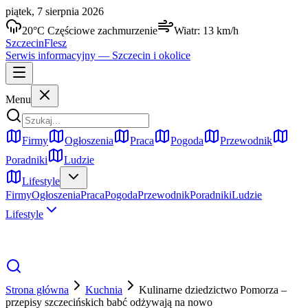
piątek, 7 sierpnia 2026
20
°C
Częściowe zachmurzenie
Wiatr:
13
km/h
Szczecin
Flesz
Serwis informacyjny —
Szczecin
i okolice
Menu
Firmy
Ogłoszenia
Praca
Pogoda
Przewodnik
Poradniki
Ludzie
Lifestyle
Firmy
Ogłoszenia
Praca
Pogoda
Przewodnik
Poradniki
Ludzie
Lifestyle
Strona główna
Kuchnia
Kulinarne dziedzictwo Pomorza –
przepisy szczecińskich babć odżywają na nowo