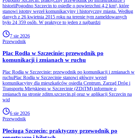
Pogodno Szczecin: praktyczny przewodnik po infrastrukturze i
historiiPogodno Szczecin to osiedle o powierzchni 4,2 km², które
stanowi istotny węzeł komunikacyjny i historyczny miasta. Według
danych z 26 kwietnia 2015 roku na terenie tym zameldowanych
było 24 359 osób. W praktyce to jeden z najbardzi
7 sie 2026
Przewodnik
Plac Rodła w Szczecinie: przewodnik po
komunikacji i zmianach w ruchu
Plac Rodła w Szczecinie: przewodnik po komunikacji i zmianach w
ruchuPlac Rodła w Szczecinie stanowi główny węzeł
komunikacyjny dla mieszkańców osiedla Centrum. Zarząd Dróg i
Transportu Miejskiego w Szczecinie (ZDiTM) informuje o
zmianach na stronie zditm.szczecin.pl oraz w aplikacji Szczecin na
wid
6 sie 2026
Przewodnik
Pleciuga Szczecin: praktyczny przewodnik po
repertuarze i biletach