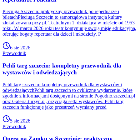
Pleciuga Szczecin: praktyczny przewodnik po repertuarze i
biletachPleciuga Szczecin to samorządowa instytucja kultury
zlokalizowana przy pl. Teatralnym 1, działająca w mieście od 1953
roku. W marcu 2026 roku teatr kontynuuje swoją misję edukacyjną,
oferując bogaty repertuar dla dzieci i młodzieży. P
6 sie 2026
Przewodnik
Pchli targ szczecin: kompletny przewodnik dla
wystawców i odwiedzających
Pchli targ szczecin: kompletny przewodnik dla wystawców i
odwiedzającychPchli targ szczecin to cykliczne wydarzenie, które
zgodnie z informacjami dostępnymi na stronie Pogodno.szczecin.pl
oraz Galeria-turzyn.pl, przyciąga setki wystawców. Pchli targ
szczecin funkcjonuje jako przestrzeń wymiany przed
5 sie 2026
Przewodnik
Opera na Zamku w Szczecinie: praktyczny