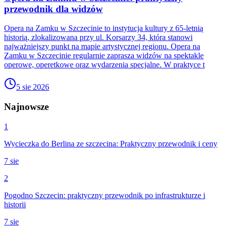
przewodnik dla widzów
Opera na Zamku w Szczecinie to instytucja kultury z 65-letnią
historią, zlokalizowana przy ul. Korsarzy 34, która stanowi
najważniejszy punkt na mapie artystycznej regionu. Opera na
Zamku w Szczecinie regularnie zaprasza widzów na spektakle
operowe, operetkowe oraz wydarzenia specjalne. W praktyce t
5 sie 2026
Najnowsze
1
Wycieczka do Berlina ze szczecina: Praktyczny przewodnik i ceny
7 sie
2
Pogodno Szczecin: praktyczny przewodnik po infrastrukturze i
historii
7 sie