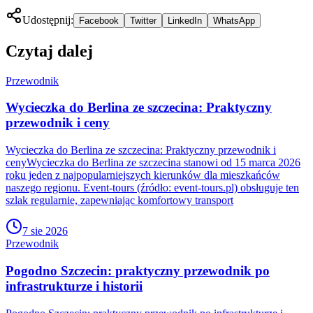
Udostępnij:
Facebook
Twitter
LinkedIn
WhatsApp
Czytaj dalej
Przewodnik
Wycieczka do Berlina ze szczecina: Praktyczny
przewodnik i ceny
Wycieczka do Berlina ze szczecina: Praktyczny przewodnik i
cenyWycieczka do Berlina ze szczecina stanowi od 15 marca 2026
roku jeden z najpopularniejszych kierunków dla mieszkańców
naszego regionu. Event-tours (źródło: event-tours.pl) obsługuje ten
szlak regularnie, zapewniając komfortowy transport
7 sie 2026
Przewodnik
Pogodno Szczecin: praktyczny przewodnik po
infrastrukturze i historii