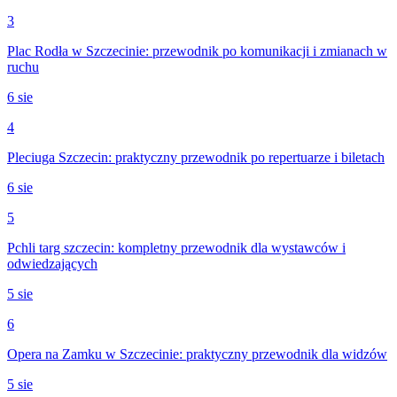
3
Plac Rodła w Szczecinie: przewodnik po komunikacji i zmianach w
ruchu
6 sie
4
Pleciuga Szczecin: praktyczny przewodnik po repertuarze i biletach
6 sie
5
Pchli targ szczecin: kompletny przewodnik dla wystawców i
odwiedzających
5 sie
6
Opera na Zamku w Szczecinie: praktyczny przewodnik dla widzów
5 sie