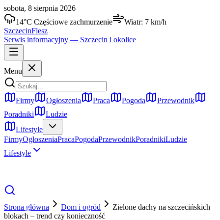
sobota, 8 sierpnia 2026
14
°C
Częściowe zachmurzenie
Wiatr:
7
km/h
Szczecin
Flesz
Serwis informacyjny —
Szczecin
i okolice
Menu
Firmy
Ogłoszenia
Praca
Pogoda
Przewodnik
Poradniki
Ludzie
Lifestyle
Firmy
Ogłoszenia
Praca
Pogoda
Przewodnik
Poradniki
Ludzie
Lifestyle
Strona główna
Dom i ogród
Zielone dachy na szczecińskich
blokach – trend czy konieczność