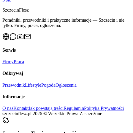
Szczecin
Flesz
Poradniki, przewodniki i praktyczne informacje — Szczecin i nie
tylko. Firmy, praca, ogłoszenia.
Serwis
Firmy
Praca
Odkrywaj
Przewodnik
Lifestyle
Pogoda
Ogłoszenia
Informacje
O nas
Kontakt
Jak powstają treści
Regulamin
Polityka Prywatności
szczecinflesz.pl
2026
©
Wszelkie Prawa Zastrzeżone