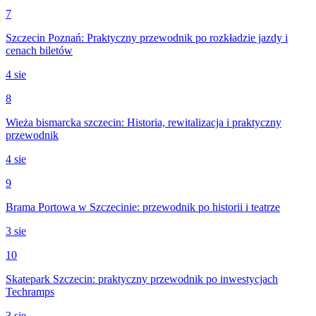
7
Szczecin Poznań: Praktyczny przewodnik po rozkładzie jazdy i
cenach biletów
4 sie
8
Wieża bismarcka szczecin: Historia, rewitalizacja i praktyczny
przewodnik
4 sie
9
Brama Portowa w Szczecinie: przewodnik po historii i teatrze
3 sie
10
Skatepark Szczecin: praktyczny przewodnik po inwestycjach
Techramps
3 sie