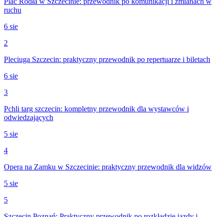
Plac Rodła w Szczecinie: przewodnik po komunikacji i zmianach w
ruchu
6 sie
2
Pleciuga Szczecin: praktyczny przewodnik po repertuarze i biletach
6 sie
3
Pchli targ szczecin: kompletny przewodnik dla wystawców i
odwiedzających
5 sie
4
Opera na Zamku w Szczecinie: praktyczny przewodnik dla widzów
5 sie
5
Szczecin Poznań: Praktyczny przewodnik po rozkładzie jazdy i