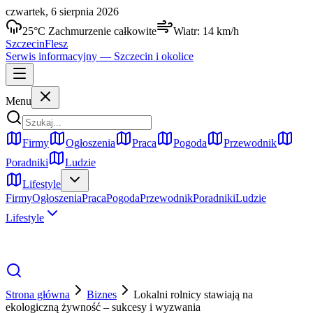
czwartek, 6 sierpnia 2026
25
°C
Zachmurzenie całkowite
Wiatr:
14
km/h
Szczecin
Flesz
Serwis informacyjny —
Szczecin
i okolice
Menu
Firmy
Ogłoszenia
Praca
Pogoda
Przewodnik
Poradniki
Ludzie
Lifestyle
Firmy
Ogłoszenia
Praca
Pogoda
Przewodnik
Poradniki
Ludzie
Lifestyle
Strona główna
Biznes
Lokalni rolnicy stawiają na
ekologiczną żywność – sukcesy i wyzwania