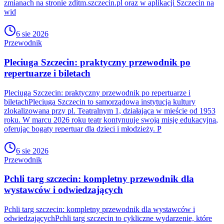
zmianach na stronie zditm.szczecin.pl oraz w aplikacji Szczecin na
wid
6 sie 2026
Przewodnik
Pleciuga Szczecin: praktyczny przewodnik po
repertuarze i biletach
Pleciuga Szczecin: praktyczny przewodnik po repertuarze i
biletachPleciuga Szczecin to samorządowa instytucja kultury
zlokalizowana przy pl. Teatralnym 1, działająca w mieście od 1953
roku. W marcu 2026 roku teatr kontynuuje swoją misję edukacyjną,
oferując bogaty repertuar dla dzieci i młodzieży. P
6 sie 2026
Przewodnik
Pchli targ szczecin: kompletny przewodnik dla
wystawców i odwiedzających
Pchli targ szczecin: kompletny przewodnik dla wystawców i
odwiedzającychPchli targ szczecin to cykliczne wydarzenie, które