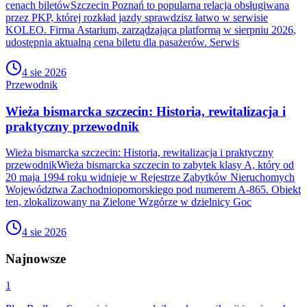
cenach biletówSzczecin Poznań to popularna relacja obsługiwana
przez PKP, której rozkład jazdy sprawdzisz łatwo w serwisie
KOLEO. Firma Astarium, zarządzająca platformą w sierpniu 2026,
udostępnia aktualną cena biletu dla pasażerów. Serwis
4 sie 2026
Przewodnik
Wieża bismarcka szczecin: Historia, rewitalizacja i
praktyczny przewodnik
Wieża bismarcka szczecin: Historia, rewitalizacja i praktyczny
przewodnikWieża bismarcka szczecin to zabytek klasy A, który od
20 maja 1994 roku widnieje w Rejestrze Zabytków Nieruchomych
Województwa Zachodniopomorskiego pod numerem A-865. Obiekt
ten, zlokalizowany na Zielone Wzgórze w dzielnicy Goc
4 sie 2026
Najnowsze
1