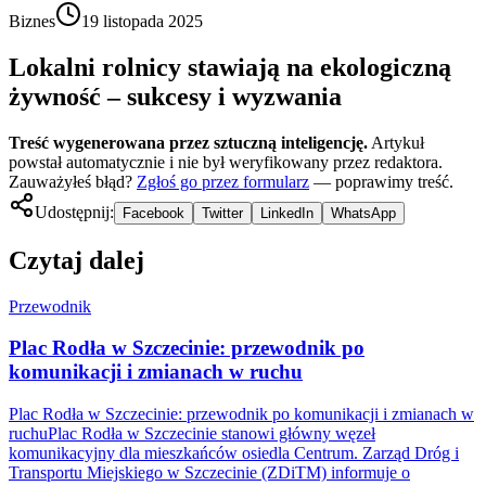
Biznes
19 listopada 2025
Lokalni rolnicy stawiają na ekologiczną
żywność – sukcesy i wyzwania
Treść wygenerowana przez sztuczną inteligencję.
Artykuł
powstał automatycznie i nie był weryfikowany przez redaktora.
Zauważyłeś błąd?
Zgłoś go przez formularz
— poprawimy treść.
Udostępnij:
Facebook
Twitter
LinkedIn
WhatsApp
Czytaj dalej
Przewodnik
Plac Rodła w Szczecinie: przewodnik po
komunikacji i zmianach w ruchu
Plac Rodła w Szczecinie: przewodnik po komunikacji i zmianach w
ruchuPlac Rodła w Szczecinie stanowi główny węzeł
komunikacyjny dla mieszkańców osiedla Centrum. Zarząd Dróg i
Transportu Miejskiego w Szczecinie (ZDiTM) informuje o