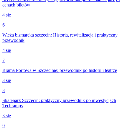
cenach biletów
4 sie
6
Wieża bismarcka szczecin: Historia, rewitalizacja i praktyczny
przewodnik
4 sie
7
Brama Portowa w Szczecinie: przewodnik po historii i teatrze
3 sie
8
Skatepark Szczecin: praktyczny przewodnik po inwestycjach
Techramps
3 sie
9