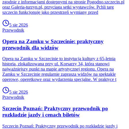
zgodnie z informacjami dostępnymi na stronie Pogodno.szczecin.pl
oraz Galeria-turzyn.pl, przyciąga setki wystawców. Pchli targ
szczecin funkcjonuje jako przestrzeń wymiany przed
5 sie 2026
Przewodnik
Opera na Zamku w Szczecinie: praktyczny
przewodnik dla widzów
Opera na Zamku w Szczecinie to instytucja kultury z 65-letnią
historią, zlokalizowana przy ul. Korsarzy 34, która stanowi
najważniejszy punkt na mapie artystycznej regionu. Opera na
Zamku w Szczecinie regularnie zaprasza widzów na spektakle
operowe, operetkowe oraz wydarzenia specjalne. W praktyce t
5 sie 2026
Przewodnik
Szczecin Poznań: Praktyczny przewodnik po
rozkładzie jazdy i cenach biletów
Szczecin Poznań: Praktyczny przewodnik po rozkładzie jazdy i