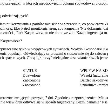
ano przypadki, w których nieodpowiedni pokarm spowodował u osobnik
ą odwiedzających?
aminu korzystania z parków miejskich w Szczecinie, co potwierdza Z
cin oraz Eko-Patrol monitorują teren, aby kampania 'Nie dokarmiaj dz
koniecznością. Park Kasprowicza to nie domowe zoo. Każda ingerencja 
k Kasprowicza?
 dopuszczalne tylko w wyjątkowych sytuacjach. Wydział Gospodarki 
nia populacji. Odwiedzający są proszeni o stosowanie się do zalece
ach spacerowych. Chcą ograniczyć nielegalne zostawianie resztek jedze
STATUS
WPŁYW NA ZD
Dozwolone
Wysoki (naturalne
Zabronione
Bardzo szkodliwe 
Zabronione
Szkodliwe (fermen
 mrozów trwających powyżej 7 dni. Zgodnie z rozporządzeniem Minis
e wiewiórek odbywa się w sposób higieniczny. Brzmi banalnie? Nie je