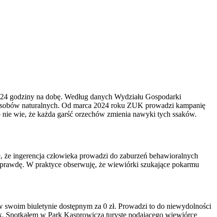
ez 24 godziny na dobę. Według danych Wydziału Gospodarki
zasobów naturalnych. Od marca 2024 roku ZUK prowadzi kampanię
b nie wie, że każda garść orzechów zmienia nawyki tych ssaków.
, że ingerencja człowieka prowadzi do zaburzeń behawioralnych
 Naprawdę. W praktyce obserwuję, że wiewiórki szukające pokarmu
w swoim biuletynie dostępnym za 0 zł. Prowadzi to do niewydolności
. Spotkałem w Park Kasprowicza turystę podającego wiewiórce