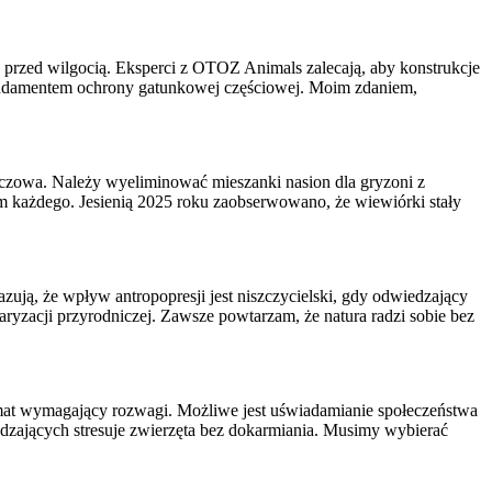
przed wilgocią. Eksperci z OTOZ Animals zalecają, aby konstrukcje
fundamentem ochrony gatunkowej częściowej. Moim zdaniem,
uczowa. Należy wyeliminować mieszanki nasion dla gryzoni z
 każdego. Jesienią 2025 roku zaobserwowano, że wiewiórki stały
ją, że wpływ antropopresji jest niszczycielski, gdy odwiedzający
yzacji przyrodniczej. Zawsze powtarzam, że natura radzi sobie bez
mat wymagający rozwagi. Możliwe jest uświadamianie społeczeństwa
iedzających stresuje zwierzęta bez dokarmiania. Musimy wybierać