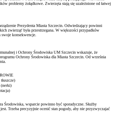
ów problemy żołądkowe. Zwierzęta stają się uzależnione od łatwej
arządzenie Prezydenta Miasta Szczecin. Odwiedzający powinni
ikich zwierząt' była przestrzegana. W większości przypadków
ma swoje konsekwencje.
Komunalnej i Ochrony Środowiska UM Szczecin wskazuje, że
ń programu Ochrony Środowiska dla Miasta Szczecin. Od września
nia.
ROWIE
 tłuszcze)
(nerki)
tacja)
tra Środowiska, wsparcie powinno być sporadyczne. Służby
st. Trzeba precyzyjnie ocenić stan pogody, aby nie przyzwyczajać