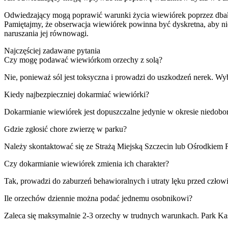
Odwiedzający mogą poprawić warunki życia wiewiórek poprzez dbałoś
Pamiętajmy, że obserwacja wiewiórek powinna być dyskretna, aby nie
naruszania jej równowagi.
Najczęściej zadawane pytania
Czy mogę podawać wiewiórkom orzechy z solą?
Nie, ponieważ sól jest toksyczna i prowadzi do uszkodzeń nerek. Wyb
Kiedy najbezpieczniej dokarmiać wiewiórki?
Dokarmianie wiewiórek jest dopuszczalne jedynie w okresie niedob
Gdzie zgłosić chore zwierzę w parku?
Należy skontaktować się ze Strażą Miejską Szczecin lub Ośrodkiem Re
Czy dokarmianie wiewiórek zmienia ich charakter?
Tak, prowadzi do zaburzeń behawioralnych i utraty lęku przed czł
Ile orzechów dziennie można podać jednemu osobnikowi?
Zaleca się maksymalnie 2-3 orzechy w trudnych warunkach. Park Kas