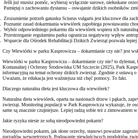
Jeśli już musisz pomóc, wybieraj wyłącznie surowe, niełuskane orzec
Pamiętaj o zachowaniu dystansu – oswajanie dzikich osobników zmie
Zrozumienie potrzeb gatunku Sciurus vulgaris jest kluczowe dla z
Poznanie zasad dokarmiania wiewiórek zapobiega powstawaniu cho
Wybór odpowiedniego pokarmu dla wiewiórek wspiera ich naturalną
Przestrzeganie regulaminu parku ogranicza negatywny wpływ antropo
Wsparcie dla Ośrodek Rehabilitacji Dzikich Zwierząt pozwala lepie
Czy Wiewiórki w parku Kasprowicza – dokarmianie czy nie? jest ws
Wiewiórki w parku Kasprowicza – dokarmianie czy nie? to dylemat,
Komunalnej i Ochrony Środowiska UM Szczecin (2025), Park Kaspro
informacyjną na temat ochrony dzikich zwierząt. Zgodnie z ustawą o
Uważam, że edukacja jest ważniejsza niż chęć pomocy. To fakt.
Dlaczego naturalna dieta jest kluczowa dla wiewiórek?
Naturalna dieta wiewiórek, oparta na nasionach drzew i pąkach, z
zwierząt. Monitoring populacji w Park Kasprowicza wykazuje, że oso
same są znacznie czujniejsze. Lepiej radzą sobie też z zimowaniem 
Jakie ryzyka niesie ze sobą nieodpowiedni pokarm?
Nieodpowiedni pokarm, jak słone orzechy, stanowi poważne zagrożeni
narządów wewnętrznych. Podawanie niewłaściwych produktów zwięks