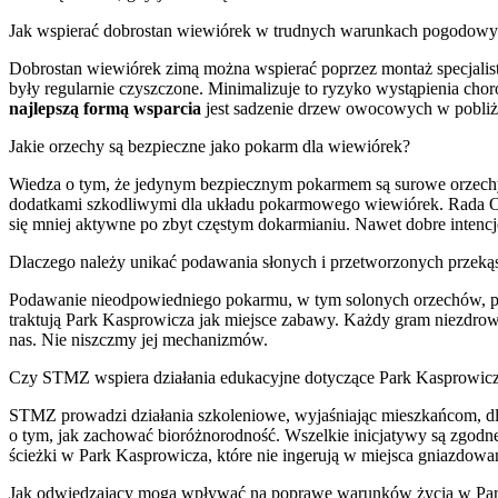
Jak wspierać dobrostan wiewiórek w trudnych warunkach pogodow
Dobrostan wiewiórek zimą można wspierać poprzez montaż specjalis
były regularnie czyszczone. Minimalizuje to ryzyko wystąpienia c
najlepszą formą wsparcia
jest sadzenie drzew owocowych w pobliż
Jakie orzechy są bezpieczne jako pokarm dla wiewiórek?
Wiedza o tym, że jedynym bezpiecznym pokarmem są surowe orzechy l
dodatkami szkodliwymi dla układu pokarmowego wiewiórek. Rada Osi
się mniej aktywne po zbyt częstym dokarmianiu. Nawet dobre inten
Dlaczego należy unikać podawania słonych i przetworzonych przeką
Podawanie nieodpowiedniego pokarmu, w tym solonych orzechów, powo
traktują Park Kasprowicza jak miejsce zabawy. Każdy gram niezdrowe
nas. Nie niszczmy jej mechanizmów.
Czy STMZ wspiera działania edukacyjne dotyczące Park Kasprowicz
STMZ prowadzi działania szkoleniowe, wyjaśniając mieszkańcom, dl
o tym, jak zachować bioróżnorodność. Wszelkie inicjatywy są zgodne 
ścieżki w Park Kasprowicza, które nie ingerują w miejsca gniazdowa
Jak odwiedzający mogą wpływać na poprawę warunków życia w Pa