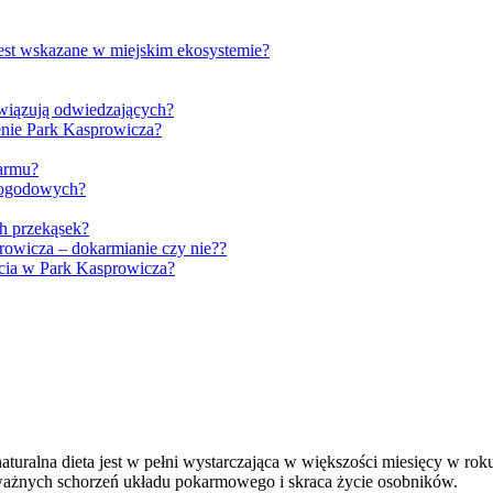
est wskazane w miejskim ekosystemie?
wiązują odwiedzających?
enie Park Kasprowicza?
karmu?
pogodowych?
h przekąsek?
owicza – dokarmianie czy nie??
ia w Park Kasprowicza?
uralna dieta jest w pełni wystarczająca w większości miesięcy w rok
ważnych schorzeń układu pokarmowego i skraca życie osobników.