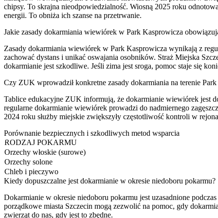
chipsy. To skrajna nieodpowiedzialność. Wiosną 2025 roku odnotow
energii. To obniża ich szanse na przetrwanie.
Jakie zasady dokarmiania wiewiórek w Park Kasprowicza obowiązuj
Zasady dokarmiania wiewiórek w Park Kasprowicza wynikają z regul
zachować dystans i unikać oswajania osobników. Straż Miejska Szcze
dokarmianie jest szkodliwe. Jeśli zima jest sroga, pomoc staje się 
Czy ZUK wprowadził konkretne zasady dokarmiania na terenie Par
Tablice edukacyjne ZUK informują, że dokarmianie wiewiórek jest
regularne dokarmianie wiewiórek prowadzi do nadmiernego zagęszcze
2024 roku służby miejskie zwiększyły częstotliwość kontroli w rejon
Porównanie bezpiecznych i szkodliwych metod wsparcia
RODZAJ POKARMU
Orzechy włoskie (surowe)
Orzechy solone
Chleb i pieczywo
Kiedy dopuszczalne jest dokarmianie w okresie niedoboru pokarmu?
Dokarmianie w okresie niedoboru pokarmu jest uzasadnione podczas
porządkowe miasta Szczecin mogą zezwolić na pomoc, gdy dokarmiani
zwierząt do nas, gdy jest to zbędne.