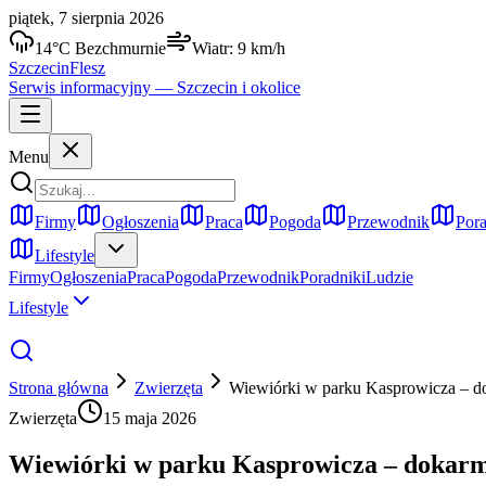
piątek, 7 sierpnia 2026
14
°C
Bezchmurnie
Wiatr:
9
km/h
Szczecin
Flesz
Serwis informacyjny —
Szczecin
i okolice
Menu
Firmy
Ogłoszenia
Praca
Pogoda
Przewodnik
Pora
Lifestyle
Firmy
Ogłoszenia
Praca
Pogoda
Przewodnik
Poradniki
Ludzie
Lifestyle
Strona główna
Zwierzęta
Wiewiórki w parku Kasprowicza – do
Zwierzęta
15 maja 2026
Wiewiórki w parku Kasprowicza – dokarmi