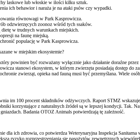
hy laskowe lub włoskie w ilości kilku sztuk.
nia ich behawior i naraża je na ataki psów czy wypadki.
achowania równowagi w Park Kasprowicza.
rób odzwierzęcych zoonoz wśród tych ssaków.
 dietę w trudnych warunkach miejskich.
presji na faunę miejską.
j chronić populację w Park Kasprowicza.
kazane w miejskim ekosystemie?
 który powinien być rozważany wyłącznie jako działanie doraźne prz
wicza stanowi ekosystem, w którym zwierzęta posiadają dostęp do 
 ochronie zwierząt, opieka nad fauną musi być przemyślana. Wiele osó
apewnia im 100 procent składników odżywczych. Raport STMZ wskazuje
bniki korzystające z naturalnych źródeł są w lepszej kondycji. Tak.
w gniazdach. Badania OTOZ Animals potwierdzają tę zależność.
e dla ich zdrowia, co potwierdza Weterynaryjna Inspekcja Sanitarna 
za ryzyko rozprzestrzeniania się pasożytów zewnętrznych wiewiórek