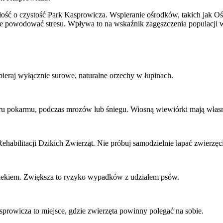
ć o czystość Park Kasprowicza. Wspieranie ośrodków, takich jak Ośro
 powodować stresu. Wpływa to na wskaźnik zagęszczenia populacji w d
ieraj wyłącznie surowe, naturalne orzechy w łupinach.
oru pokarmu, podczas mrozów lub śniegu. Wiosną wiewiórki mają wła
habilitacji Dzikich Zwierząt. Nie próbuj samodzielnie łapać zwierzęci
owiekiem. Zwiększa to ryzyko wypadków z udziałem psów.
prowicza to miejsce, gdzie zwierzęta powinny polegać na sobie.