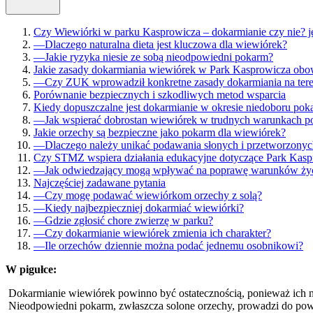
Czy Wiewiórki w parku Kasprowicza – dokarmianie czy nie? j
—
Dlaczego naturalna dieta jest kluczowa dla wiewiórek?
—
Jakie ryzyka niesie ze sobą nieodpowiedni pokarm?
Jakie zasady dokarmiania wiewiórek w Park Kasprowicza obo
—
Czy ZUK wprowadził konkretne zasady dokarmiania na ter
Porównanie bezpiecznych i szkodliwych metod wsparcia
Kiedy dopuszczalne jest dokarmianie w okresie niedoboru po
—
Jak wspierać dobrostan wiewiórek w trudnych warunkach 
Jakie orzechy są bezpieczne jako pokarm dla wiewiórek?
—
Dlaczego należy unikać podawania słonych i przetworzonyc
Czy STMZ wspiera działania edukacyjne dotyczące Park Kaspr
—
Jak odwiedzający mogą wpływać na poprawę warunków życ
Najczęściej zadawane pytania
—
Czy mogę podawać wiewiórkom orzechy z solą?
—
Kiedy najbezpieczniej dokarmiać wiewiórki?
—
Gdzie zgłosić chore zwierzę w parku?
—
Czy dokarmianie wiewiórek zmienia ich charakter?
—
Ile orzechów dziennie można podać jednemu osobnikowi?
W pigułce:
Dokarmianie wiewiórek powinno być ostatecznością, ponieważ ich nat
Nieodpowiedni pokarm, zwłaszcza solone orzechy, prowadzi do po