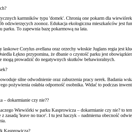
ych?
tycznych karmników typu 'domek'. Chronią one pokarm dla wiewiórek 
horób odzwierzęcych zoonoz. Edukacja ekologiczna mieszkańców jest 
u parku. To zapewnia bazę pokarmową na lata.
askowe Corylus avellana oraz orzechy włoskie Juglans regia jest kl
edla Łękno przypomina, że dbanie o czystość parku jest obowiązkiem
cje mogą prowadzić do negatywnych skutków behawioralnych.
sek?
duje silne odwodnienie oraz zaburzenia pracy nerek. Badania wskazu
go pożywienia osłabia odporność osobnika. Widać to podczas inwentar
a – dokarmianie czy nie??
aczego Wiewiórki w parku Kasprowicza – dokarmianie czy nie? to te
z zasadą 'leave no trace'. I tu jest haczyk – nadmierna obecność odw
nia.
rk Kasprowicza?