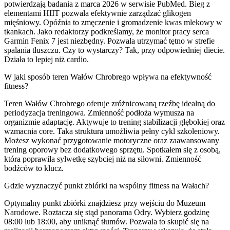
potwierdzają badania z marca 2026 w serwisie PubMed. Bieg z
elementami HIIT pozwala efektywnie zarządzać glikogen
mięśniowy. Opóźnia to zmęczenie i gromadzenie kwas mlekowy w
tkankach. Jako redaktorzy podkreślamy, że monitor pracy serca
Garmin Fenix 7 jest niezbędny. Pozwala utrzymać tętno w strefie
spalania tłuszczu. Czy to wystarczy? Tak, przy odpowiedniej diecie.
Działa to lepiej niż cardio.
W jaki sposób teren Wałów Chrobrego wpływa na efektywność
fitness?
Teren Wałów Chrobrego oferuje zróżnicowaną rzeźbę idealną do
periodyzacja treningowa. Zmienność podłoża wymusza na
organizmie adaptację. Aktywuje to trening stabilizacji głębokiej oraz
wzmacnia core. Taka struktura umożliwia pełny cykl szkoleniowy.
Możesz wykonać przygotowanie motoryczne oraz zaawansowany
trening oporowy bez dodatkowego sprzętu. Spotkałem się z osobą,
która poprawiła sylwetkę szybciej niż na siłowni. Zmienność
bodźców to klucz.
Gdzie wyznaczyć punkt zbiórki na wspólny fitness na Wałach?
Optymalny punkt zbiórki znajdziesz przy wejściu do Muzeum
Narodowe. Roztacza się stąd panorama Odry. Wybierz godzinę
08:00 lub 18:00, aby uniknąć tłumów. Pozwala to skupić się na