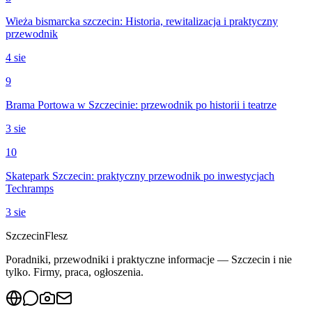
Wieża bismarcka szczecin: Historia, rewitalizacja i praktyczny
przewodnik
4 sie
9
Brama Portowa w Szczecinie: przewodnik po historii i teatrze
3 sie
10
Skatepark Szczecin: praktyczny przewodnik po inwestycjach
Techramps
3 sie
Szczecin
Flesz
Poradniki, przewodniki i praktyczne informacje — Szczecin i nie
tylko. Firmy, praca, ogłoszenia.