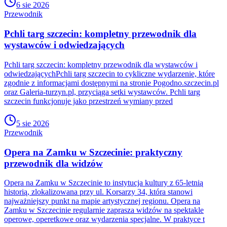
6 sie 2026
Przewodnik
Pchli targ szczecin: kompletny przewodnik dla
wystawców i odwiedzających
Pchli targ szczecin: kompletny przewodnik dla wystawców i
odwiedzającychPchli targ szczecin to cykliczne wydarzenie, które
zgodnie z informacjami dostępnymi na stronie Pogodno.szczecin.pl
oraz Galeria-turzyn.pl, przyciąga setki wystawców. Pchli targ
szczecin funkcjonuje jako przestrzeń wymiany przed
5 sie 2026
Przewodnik
Opera na Zamku w Szczecinie: praktyczny
przewodnik dla widzów
Opera na Zamku w Szczecinie to instytucja kultury z 65-letnią
historią, zlokalizowana przy ul. Korsarzy 34, która stanowi
najważniejszy punkt na mapie artystycznej regionu. Opera na
Zamku w Szczecinie regularnie zaprasza widzów na spektakle
operowe, operetkowe oraz wydarzenia specjalne. W praktyce t