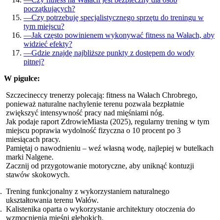
początkujących?
—
Czy potrzebuję specjalistycznego sprzętu do treningu w
tym miejscu?
—
Jak często powinienem wykonywać fitness na Wałach, aby
widzieć efekty?
—
Gdzie znajdę najbliższe punkty z dostępem do wody
pitnej?
W pigułce:
Szczecineccy trenerzy polecają: fitness na Wałach Chrobrego,
ponieważ naturalne nachylenie terenu pozwala bezpłatnie
zwiększyć intensywność pracy nad mięśniami nóg.
Jak podaje raport ZdrowieMiasta (2025), regularny trening w tym
miejscu poprawia wydolność fizyczna o 10 procent po 3
miesiącach pracy.
Pamiętaj o nawodnieniu – weź własną wodę, najlepiej w butelkach
marki Nalgene.
Zacznij od przygotowanie motoryczne, aby uniknąć kontuzji
stawów skokowych.
Trening funkcjonalny z wykorzystaniem naturalnego
ukształtowania terenu Wałów.
Kalistenika oparta o wykorzystanie architektury otoczenia do
wzmocnienia mięśni głębokich.