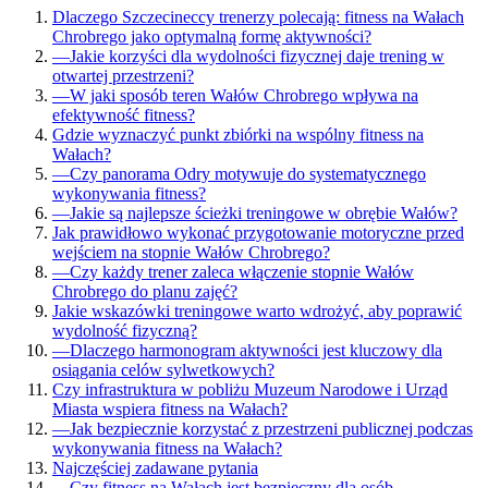
Dlaczego Szczecineccy trenerzy polecają: fitness na Wałach
Chrobrego jako optymalną formę aktywności?
—
Jakie korzyści dla wydolności fizycznej daje trening w
otwartej przestrzeni?
—
W jaki sposób teren Wałów Chrobrego wpływa na
efektywność fitness?
Gdzie wyznaczyć punkt zbiórki na wspólny fitness na
Wałach?
—
Czy panorama Odry motywuje do systematycznego
wykonywania fitness?
—
Jakie są najlepsze ścieżki treningowe w obrębie Wałów?
Jak prawidłowo wykonać przygotowanie motoryczne przed
wejściem na stopnie Wałów Chrobrego?
—
Czy każdy trener zaleca włączenie stopnie Wałów
Chrobrego do planu zajęć?
Jakie wskazówki treningowe warto wdrożyć, aby poprawić
wydolność fizyczną?
—
Dlaczego harmonogram aktywności jest kluczowy dla
osiągania celów sylwetkowych?
Czy infrastruktura w pobliżu Muzeum Narodowe i Urząd
Miasta wspiera fitness na Wałach?
—
Jak bezpiecznie korzystać z przestrzeni publicznej podczas
wykonywania fitness na Wałach?
Najczęściej zadawane pytania
—
Czy fitness na Wałach jest bezpieczny dla osób