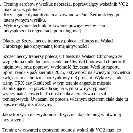
Trening aerobowy wzdłuż nabrzeża, poprawiający wskaźnik VO2
max oraz wydolność.
Rozciąganie dynamiczne realizowane w Park Żeromskiego po
intensywnym wysiłku.
Wykorzystanie techniki rolowanie powięziowe w celu
przyspieszenia regeneracji potreningowej.
Dlaczego Szczecineccy trenerzy polecają: fitness na Wałach
Chrobrego jako optymalną formę aktywności?
Szczecineccy trenerzy polecają: fitness na Wałach Chrobrego ze
względu na unikalne połączenie możliwości budowania hipertrofii
mięśniowa oraz poprawy wydolność fizyczna. Według raportu
SportTrends z października 2025, aktywność na świeżym powietrzu
zwiększa metabolizm spoczynkowy o 8 procent. Wykorzystanie
taśmy TRX czy Kettlebell w tym terenie angażuje mięśnie
stabilizujące. To przekłada się na wyniki w dyscyplinach
wytrzymałościowych. To doskonała alternatywa dla sal
treningowych. Uważam, że praca z własnym ciężarem ciała daje tu
lepsze efekty niż maszyny.
Jakie korzyści dla wydolności fizycznej daje trening w otwartej
przestrzeni?
Trening w otwartej przestrzeni podnosi wskaźnik VO2 max, co