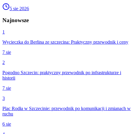
5 sie 2026
Najnowsze
1
Wycieczka do Berlina ze szczecina: Praktyczny przewodnik i ceny
7 sie
2
Pogodno Szczecin: praktyczny przewodnik po infrastrukturze i
historii
7 sie
3
Plac Rodła w Szczecinie: przewodnik po komunikacji i zmianach w
ruchu
6 sie