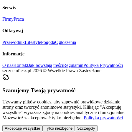
Serwis
Firmy
Praca
Odkrywaj
Przewodnik
Lifestyle
Pogoda
Ogłoszenia
Informacje
O nas
Kontakt
Jak powstają treści
Regulamin
Polityka Prywatności
szczecinflesz.pl
2026
©
Wszelkie Prawa Zastrzeżone
Szanujemy Twoją prywatność
Używamy plików cookies, aby zapewnić prawidłowe działanie
strony oraz tworzyć anonimowe statystyki. Klikając "Akceptuję
wszystkie" wyrażasz zgodę na cookies analityczne i funkcjonalne.
Możesz też zaakceptować tylko niezbędne.
Polityka prywatności
Akceptuję wszystkie
Tylko niezbędne
Szczegóły