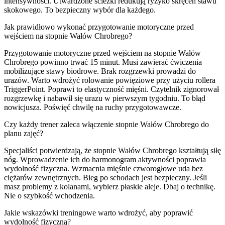
intensywności. Utwardzone ścieżki redukują ryzyko skręceń stawu
skokowego. To bezpieczny wybór dla każdego.
Jak prawidłowo wykonać przygotowanie motoryczne przed
wejściem na stopnie Wałów Chrobrego?
Przygotowanie motoryczne przed wejściem na stopnie Wałów
Chrobrego powinno trwać 15 minut. Musi zawierać ćwiczenia
mobilizujące stawy biodrowe. Brak rozgrzewki prowadzi do
urazów. Warto wdrożyć rolowanie powięziowe przy użyciu rollera
TriggerPoint. Poprawi to elastyczność mięśni. Czytelnik zignorował
rozgrzewkę i nabawił się urazu w pierwszym tygodniu. To błąd
nowicjusza. Poświęć chwilę na ruchy przygotowawcze.
Czy każdy trener zaleca włączenie stopnie Wałów Chrobrego do
planu zajęć?
Specjaliści potwierdzają, że stopnie Wałów Chrobrego kształtują siłę
nóg. Wprowadzenie ich do harmonogram aktywności poprawia
wydolność fizyczna. Wzmacnia mięśnie czworogłowe uda bez
ciężarów zewnętrznych. Bieg po schodach jest bezpieczny. Jeśli
masz problemy z kolanami, wybierz płaskie aleje. Dbaj o technikę.
Nie o szybkość wchodzenia.
Jakie wskazówki treningowe warto wdrożyć, aby poprawić
wydolność fizyczną?