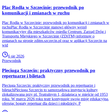
Plac Rodła w Szczecinie: przewodnik po
komunikacji i zmianach w ruchu
Plac Rodła w Szczecinie: przewodnik po komunikacji i zmianach w
ruchuPlac Rodła w Szczecinie stanowi główny węzeł
komunikacyjny dla mieszkańców osiedla Centrum. Zarząd Dróg i
Transportu Miejskiego w Szczecinie (ZDiTM) informuje o
zmianach na stronie zditm.szczecin.pl oraz w aplikacji Szczecin na
wid
6 sie 2026
Przewodnik
Pleciuga Szczecin: praktyczny przewodnik po
repertuarze i biletach
Pleciuga Szczecin: praktyczny przewodnik po repertuarze i
biletachPleciuga Szczecin to samorządowa instytucja kultury
zlokalizowana przy pl. Teatralnym 1, działająca w mieście od 1953
roku. W marcu 2026 roku teatr kontynuuje swoją misję edukacyjną,
oferując bogaty repertuar dla dzieci i młodzieży. P