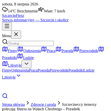
sobota, 8 sierpnia 2026
14
°C
Bezchmurnie
Wiatr:
7
km/h
Szczecin
Flesz
Serwis informacyjny —
Szczecin
i okolice
Menu
Firmy
Ogłoszenia
Praca
Pogoda
Przewodnik
Poradniki
Ludzie
Lifestyle
Firmy
Ogłoszenia
Praca
Pogoda
Przewodnik
Poradniki
Ludzie
Lifestyle
Strona główna
Zdrowie i uroda
Szczecineccy trenerzy
polecają: fitness na Wałach Chrobrego – Poradnik