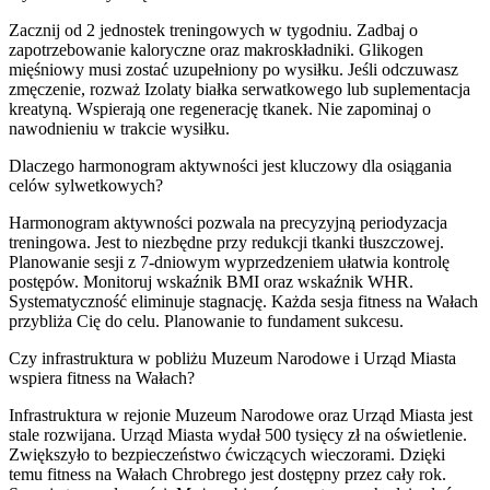
Zacznij od 2 jednostek treningowych w tygodniu. Zadbaj o
zapotrzebowanie kaloryczne oraz makroskładniki. Glikogen
mięśniowy musi zostać uzupełniony po wysiłku. Jeśli odczuwasz
zmęczenie, rozważ Izolaty białka serwatkowego lub suplementacja
kreatyną. Wspierają one regenerację tkanek. Nie zapominaj o
nawodnieniu w trakcie wysiłku.
Dlaczego harmonogram aktywności jest kluczowy dla osiągania
celów sylwetkowych?
Harmonogram aktywności pozwala na precyzyjną periodyzacja
treningowa. Jest to niezbędne przy redukcji tkanki tłuszczowej.
Planowanie sesji z 7-dniowym wyprzedzeniem ułatwia kontrolę
postępów. Monitoruj wskaźnik BMI oraz wskaźnik WHR.
Systematyczność eliminuje stagnację. Każda sesja fitness na Wałach
przybliża Cię do celu. Planowanie to fundament sukcesu.
Czy infrastruktura w pobliżu Muzeum Narodowe i Urząd Miasta
wspiera fitness na Wałach?
Infrastruktura w rejonie Muzeum Narodowe oraz Urząd Miasta jest
stale rozwijana. Urząd Miasta wydał 500 tysięcy zł na oświetlenie.
Zwiększyło to bezpieczeństwo ćwiczących wieczorami. Dzięki
temu fitness na Wałach Chrobrego jest dostępny przez cały rok.