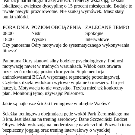
realizacji harmonogram aktywności. Trenerzy wskazują, że stała
lokalizacja zwiększa dyscyplinę o 15 procent miesięcznie. Buduje to
trwałe nawyki prozdrowotne. Nie szukaj wymówek. Masz stały
punkt zbiórki.
PORA DNIA
POZIOM OBCIĄŻENIA
ZALECANE TEMPO
08:00
Niski
Spokojne
18:00
Wysoki
Interwałowe
Czy panorama Odry motywuje do systematycznego wykonywania
fitness?
Panorama Odry stanowi silny bodziec psychologiczny. Podnosi
motywację nawet w trudnych warunkach. Widok oraz otwarta
przestrzeń redukują poziom kortyzolu. Suplementacja
aminokwasami BCAA wspomaga regenerację potreningowej.
Czytelnik dzięki widokom wytrwał w planie 6 miesięcy. I tu jest
haczyk. Motywacja to nie wszystko. Trzeba mieć też konkretny
plan. Monitoruj tętno, używając Pulsometr.
Jakie są najlepsze ścieżki treningowe w obrębie Wałów?
Ścieżka treningowa obejmująca pętlę wokół Park Żeromskiego ma
3 km. Jest idealna na trening aerobowy. Dane Szczeciński Budżet
Obywatelski wskazują na modernizację nawierzchni. Pozwala to na
bezpieczny jogging oraz trening interwałowy o wysokiej