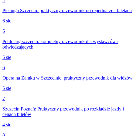
4
Pleciuga Szczecin: praktyczny przewodnik po repertuarze i biletach
6 sie
5
Pchli targ szczecin: kompletny przewodnik dla wystawców i
odwiedzających
5 sie
6
Opera na Zamku w Szczecinie: praktyczny przewodnik dla widzów
5 sie
7
Szczecin Poznań: Praktyczny przewodnik po rozkładzie jazdy i
cenach biletów
4 sie
8