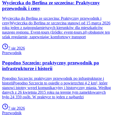
Wycieczka do Berlina ze szczecina: Praktyczny
przewodnik i ceny
Wycieczka do Berlina ze szczecina: Praktyczny przewodnik i
cenyWycieczka do Berlina ze szczecina stanowi od 15 marca 2026
roku jeden z najpopularniejszych kierunków dla mieszkańców
naszego regionu. Event-tours (źródło: event-tours.pl) obsługuje ten
szlak regularnie, zapewniając komfortowy transport
7 sie 2026
Przewodnik
Pogodno Szczecin: praktyczny przewodnik po
infrastrukturze i historii
Pogodno Szczecin: praktyczny przewodnik po infrastrukturze i
historiiPogodno Szczecin to osiedle o powierzchni 4,2 km², które
stanowi istotny węzeł komunikacyjny i historyczny miasta. Według
danych z 26 kwietnia 2015 roku na terenie tym zameldowanych
było 24 359 osób. W praktyce to jeden z najbardzi
7 sie 2026
Przewodnik