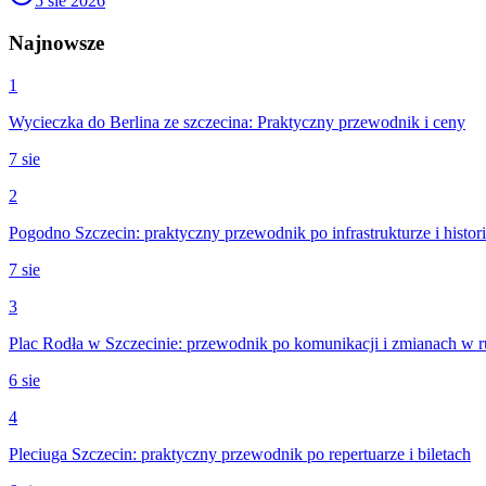
5 sie 2026
Najnowsze
1
Wycieczka do Berlina ze szczecina: Praktyczny przewodnik i ceny
7 sie
2
Pogodno Szczecin: praktyczny przewodnik po infrastrukturze i histori
7 sie
3
Plac Rodła w Szczecinie: przewodnik po komunikacji i zmianach w 
6 sie
4
Pleciuga Szczecin: praktyczny przewodnik po repertuarze i biletach