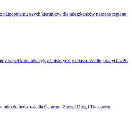
 z najpopularniejszych kierunków dla mieszkańców naszego regionu.
stotny węzeł komunikacyjny i historyczny miasta. Według danych z 26
a mieszkańców osiedla Centrum. Zarząd Dróg i Transportu