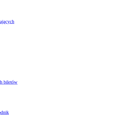
zających
h biletów
odnik