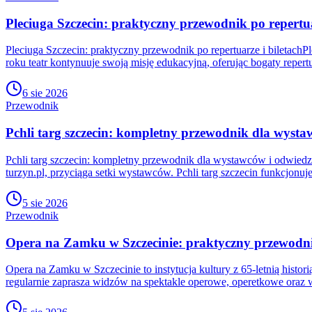
Pleciuga Szczecin: praktyczny przewodnik po repertua
Pleciuga Szczecin: praktyczny przewodnik po repertuarze i biletachP
roku teatr kontynuuje swoją misję edukacyjną, oferując bogaty repertu
6 sie 2026
Przewodnik
Pchli targ szczecin: kompletny przewodnik dla wyst
Pchli targ szczecin: kompletny przewodnik dla wystawców i odwiedzaj
turzyn.pl, przyciąga setki wystawców. Pchli targ szczecin funkcjonu
5 sie 2026
Przewodnik
Opera na Zamku w Szczecinie: praktyczny przewodn
Opera na Zamku w Szczecinie to instytucja kultury z 65-letnią histo
regularnie zaprasza widzów na spektakle operowe, operetkowe oraz w