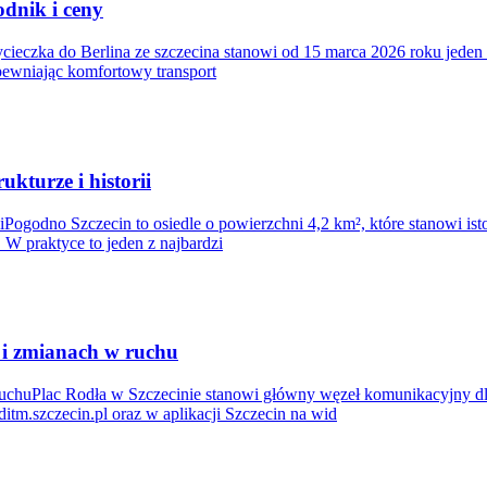
odnik i ceny
cieczka do Berlina ze szczecina stanowi od 15 marca 2026 roku jeden
zapewniając komfortowy transport
kturze i historii
iiPogodno Szczecin to osiedle o powierzchni 4,2 km², które stanowi i
W praktyce to jeden z najbardzi
 i zmianach w ruchu
ruchuPlac Rodła w Szczecinie stanowi główny węzeł komunikacyjny dl
itm.szczecin.pl oraz w aplikacji Szczecin na wid