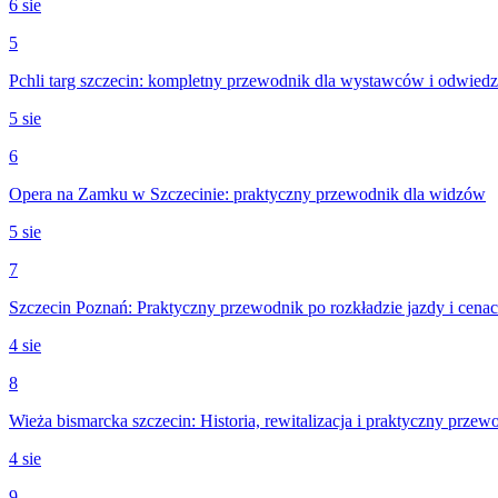
6 sie
5
Pchli targ szczecin: kompletny przewodnik dla wystawców i odwied
5 sie
6
Opera na Zamku w Szczecinie: praktyczny przewodnik dla widzów
5 sie
7
Szczecin Poznań: Praktyczny przewodnik po rozkładzie jazdy i cenac
4 sie
8
Wieża bismarcka szczecin: Historia, rewitalizacja i praktyczny przew
4 sie
9