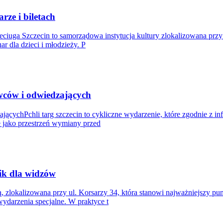
rze i biletach
leciuga Szczecin to samorządowa instytucja kultury zlokalizowana prz
ar dla dzieci i młodzieży. P
awców i odwiedzających
ącychPchli targ szczecin to cykliczne wydarzenie, które zgodnie z in
je jako przestrzeń wymiany przed
ik dla widzów
rią, zlokalizowana przy ul. Korsarzy 34, która stanowi najważniejszy p
ydarzenia specjalne. W praktyce t