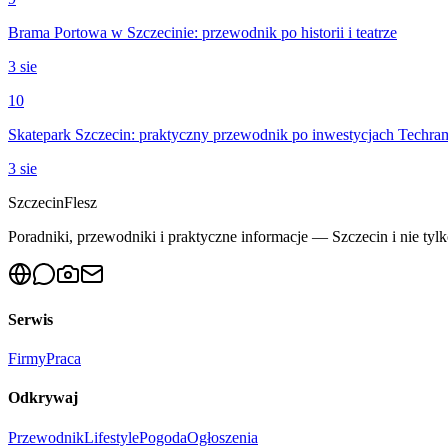
Brama Portowa w Szczecinie: przewodnik po historii i teatrze
3 sie
10
Skatepark Szczecin: praktyczny przewodnik po inwestycjach Techra
3 sie
Szczecin
Flesz
Poradniki, przewodniki i praktyczne informacje — Szczecin i nie tylk
Serwis
Firmy
Praca
Odkrywaj
Przewodnik
Lifestyle
Pogoda
Ogłoszenia