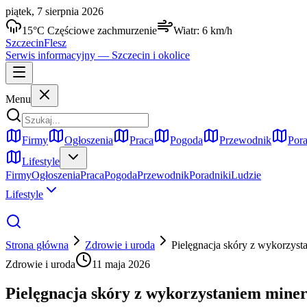
piątek, 7 sierpnia 2026
15
°C
Częściowe zachmurzenie
Wiatr:
6
km/h
Szczecin
Flesz
Serwis informacyjny —
Szczecin
i okolice
Menu
Firmy
Ogłoszenia
Praca
Pogoda
Przewodnik
Pora
Lifestyle
Firmy
Ogłoszenia
Praca
Pogoda
Przewodnik
Poradniki
Ludzie
Lifestyle
Strona główna
Zdrowie i uroda
Pielęgnacja skóry z wykorzyst
Zdrowie i uroda
11 maja 2026
Pielęgnacja skóry z wykorzystaniem miner