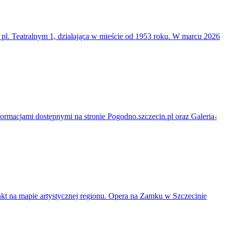
y pl. Teatralnym 1, działająca w mieście od 1953 roku. W marcu 2026
formacjami dostępnymi na stronie Pogodno.szczecin.pl oraz Galeria-
unkt na mapie artystycznej regionu. Opera na Zamku w Szczecinie