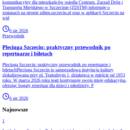
komunikacyjny dla mieszkańców osiedla Centrum. Zarząd Dróg i
Transportu Miejskiego w Szczecinie (ZDiTM) informuje o
zmianach na stronie zditm.szczecin.pl oraz w aplikacji Szczecin na
wid
6 sie 2026
Przewodnik
Pleciuga Szczecin: praktyczny przewodnik po
repertuarze i biletach
Pleciuga Szczecin: praktyczny przewodnik po repertuarze i
biletachPleciuga Szczecin to samorządowa instytucja kultury
zlokalizowana przy pl. Teatralnym 1, działająca w mieście od 1953
roku. W marcu 2026 roku teatr kontynuuje swoją misję edukacyjną,
oferując bogaty repertuar dla dzieci i młodzieży. P
6 sie 2026
Najnowsze
1