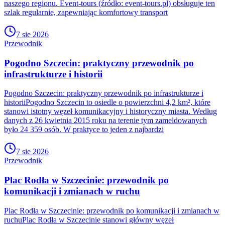
naszego regionu. Event-tours (źródło: event-tours.pl) obsługuje ten
szlak regularnie, zapewniając komfortowy transport
7 sie 2026
Przewodnik
Pogodno Szczecin: praktyczny przewodnik po
infrastrukturze i historii
Pogodno Szczecin: praktyczny przewodnik po infrastrukturze i
historiiPogodno Szczecin to osiedle o powierzchni 4,2 km², które
stanowi istotny węzeł komunikacyjny i historyczny miasta. Według
danych z 26 kwietnia 2015 roku na terenie tym zameldowanych
było 24 359 osób. W praktyce to jeden z najbardzi
7 sie 2026
Przewodnik
Plac Rodła w Szczecinie: przewodnik po
komunikacji i zmianach w ruchu
Plac Rodła w Szczecinie: przewodnik po komunikacji i zmianach w
ruchuPlac Rodła w Szczecinie stanowi główny węzeł