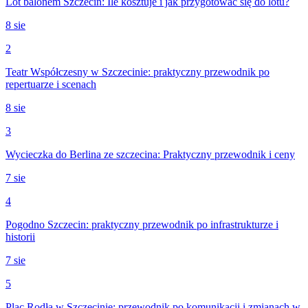
Lot balonem Szczecin: Ile kosztuje i jak przygotować się do lotu?
8 sie
2
Teatr Współczesny w Szczecinie: praktyczny przewodnik po
repertuarze i scenach
8 sie
3
Wycieczka do Berlina ze szczecina: Praktyczny przewodnik i ceny
7 sie
4
Pogodno Szczecin: praktyczny przewodnik po infrastrukturze i
historii
7 sie
5
Plac Rodła w Szczecinie: przewodnik po komunikacji i zmianach w