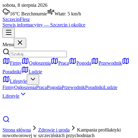
sobota, 8 sierpnia 2026
16
°C
Bezchmurnie
Wiatr:
5
km/h
Szczecin
Flesz
Serwis informacyjny —
Szczecin
i okolice
Menu
Firmy
Ogłoszenia
Praca
Pogoda
Przewodnik
Poradniki
Ludzie
Lifestyle
Firmy
Ogłoszenia
Praca
Pogoda
Przewodnik
Poradniki
Ludzie
Lifestyle
Strona główna
Zdrowie i uroda
Kampania profilaktyki
nowotworowej w szczecińskich przychodniach