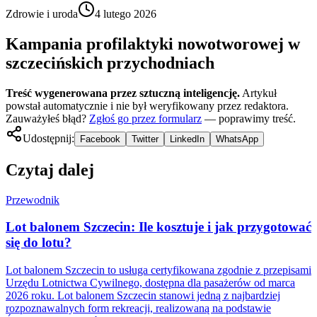
Zdrowie i uroda
4 lutego 2026
Kampania profilaktyki nowotworowej w
szczecińskich przychodniach
Treść wygenerowana przez sztuczną inteligencję.
Artykuł
powstał automatycznie i nie był weryfikowany przez redaktora.
Zauważyłeś błąd?
Zgłoś go przez formularz
— poprawimy treść.
Udostępnij:
Facebook
Twitter
LinkedIn
WhatsApp
Czytaj dalej
Przewodnik
Lot balonem Szczecin: Ile kosztuje i jak przygotować
się do lotu?
Lot balonem Szczecin to usługa certyfikowana zgodnie z przepisami
Urzędu Lotnictwa Cywilnego, dostępna dla pasażerów od marca
2026 roku. Lot balonem Szczecin stanowi jedną z najbardziej
rozpoznawalnych form rekreacji, realizowaną na podstawie