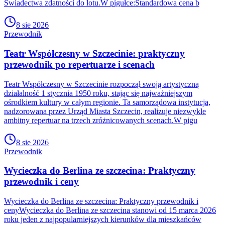
Świadectwa zdatności do lotu.W pigułce:Standardowa cena b
8 sie 2026
Przewodnik
Teatr Współczesny w Szczecinie: praktyczny
przewodnik po repertuarze i scenach
Teatr Współczesny w Szczecinie rozpoczął swoją artystyczną
działalność 1 stycznia 1950 roku, stając się najważniejszym
ośrodkiem kultury w całym regionie. Ta samorządowa instytucja,
nadzorowana przez Urząd Miasta Szczecin, realizuje niezwykle
ambitny repertuar na trzech zróżnicowanych scenach.W pigu
8 sie 2026
Przewodnik
Wycieczka do Berlina ze szczecina: Praktyczny
przewodnik i ceny
Wycieczka do Berlina ze szczecina: Praktyczny przewodnik i
cenyWycieczka do Berlina ze szczecina stanowi od 15 marca 2026
roku jeden z najpopularniejszych kierunków dla mieszkańców