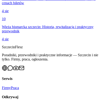
cenach biletów
4 sie
10
Wieża bismarcka szczecin: Historia, rewitalizacja i praktyczny
przewodnik
4 sie
Szczecin
Flesz
Poradniki, przewodniki i praktyczne informacje — Szczecin i nie
tylko. Firmy, praca, ogłoszenia.
Serwis
Firmy
Praca
Odkrywaj