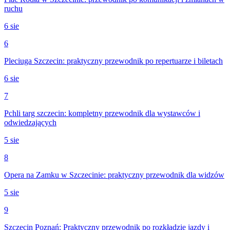
ruchu
6 sie
6
Pleciuga Szczecin: praktyczny przewodnik po repertuarze i biletach
6 sie
7
Pchli targ szczecin: kompletny przewodnik dla wystawców i
odwiedzających
5 sie
8
Opera na Zamku w Szczecinie: praktyczny przewodnik dla widzów
5 sie
9
Szczecin Poznań: Praktyczny przewodnik po rozkładzie jazdy i