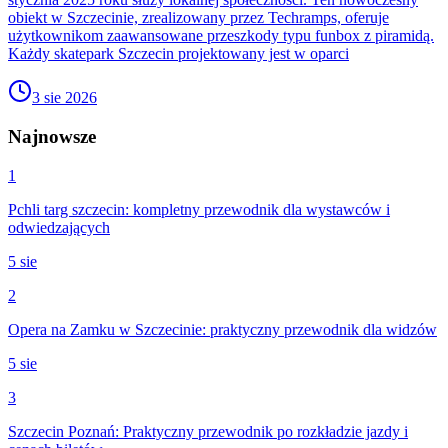
obiekt w Szczecinie, zrealizowany przez Techramps, oferuje
użytkownikom zaawansowane przeszkody typu funbox z piramidą.
Każdy skatepark Szczecin projektowany jest w oparci
3 sie 2026
Najnowsze
1
Pchli targ szczecin: kompletny przewodnik dla wystawców i
odwiedzających
5 sie
2
Opera na Zamku w Szczecinie: praktyczny przewodnik dla widzów
5 sie
3
Szczecin Poznań: Praktyczny przewodnik po rozkładzie jazdy i