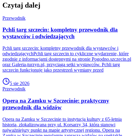
Czytaj dalej
Przewodnik
Pchli targ szczecin: kompletny przewodnik dla
wystawców i odwiedzających
Pchli targ szczecin: kompletny przewodnik dla wystawców i
odwiedzającychPchli targ szczecin to cykliczne wydarzenie, które
zgodnie z informacjami dostępnymi na stronie Pogodno.szczecin.pl
oraz Galeria-turzyn.pl, przyciąga setki wystawców. Pchli targ
szczecin funkcjonuje jako przestrzeń wymiany przed
5 sie 2026
Przewodnik
Opera na Zamku w Szczecinie: praktyczny
przewodnik dla widzów
Opera na Zamku w Szczecinie to instytucja kultury z 65-letnią
historią, zlokalizowana przy ul. Korsarzy 34, która stanowi
najważniejszy punkt na mapie artystycznej regionu. Opera na
Zamku w Szczecinie regularnie zaprasza widzów na spektakle