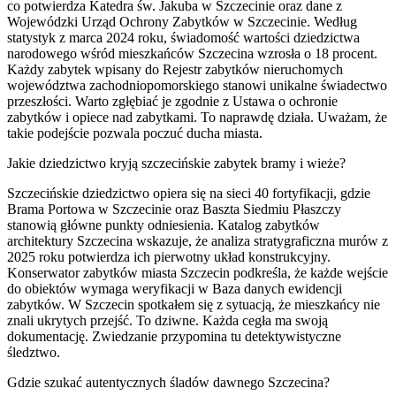
co potwierdza Katedra św. Jakuba w Szczecinie oraz dane z
Wojewódzki Urząd Ochrony Zabytków w Szczecinie. Według
statystyk z marca 2024 roku, świadomość wartości dziedzictwa
narodowego wśród mieszkańców Szczecina wzrosła o 18 procent.
Każdy zabytek wpisany do Rejestr zabytków nieruchomych
województwa zachodniopomorskiego stanowi unikalne świadectwo
przeszłości. Warto zgłębiać je zgodnie z Ustawa o ochronie
zabytków i opiece nad zabytkami. To naprawdę działa. Uważam, że
takie podejście pozwala poczuć ducha miasta.
Jakie dziedzictwo kryją szczecińskie zabytek bramy i wieże?
Szczecińskie dziedzictwo opiera się na sieci 40 fortyfikacji, gdzie
Brama Portowa w Szczecinie oraz Baszta Siedmiu Płaszczy
stanowią główne punkty odniesienia. Katalog zabytków
architektury Szczecina wskazuje, że analiza stratygraficzna murów z
2025 roku potwierdza ich pierwotny układ konstrukcyjny.
Konserwator zabytków miasta Szczecin podkreśla, że każde wejście
do obiektów wymaga weryfikacji w Baza danych ewidencji
zabytków. W Szczecin spotkałem się z sytuacją, że mieszkańcy nie
znali ukrytych przejść. To dziwne. Każda cegła ma swoją
dokumentację. Zwiedzanie przypomina tu detektywistyczne
śledztwo.
Gdzie szukać autentycznych śladów dawnego Szczecina?