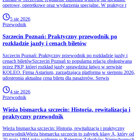
operowe, operetkowe oraz wydarzenia specjalne. W praktyce t
5 sie 2026
Przewodnik
Szczecin Poznań: Praktyczny przewodnik po
rozkładzie jazdy i cenach biletów
Szczecin Poznań: Praktyczny przewodnik po rozkładzie jazdy i
cenach biletówSzczecin Poznań to popularna relacja obsługiwana
przez PKP, której rozkład jazdy sprawdzisz łatwo w serwisie
KOLEO. Firma Astarium, zarządzająca platformą w sierpniu 2026,
udostępnia aktualną cena biletu dla pasażerów. Serwis
4 sie 2026
Przewodnik
Wieża bismarcka szczecin: Historia, rewitalizacja i
praktyczny przewodnik
Wieża bismarcka szczecin: Historia, rewitalizacja i praktyczny
przewodnikWieża bismarcka szczecin to zabytek klasy A, który od
20 maja 1994 roku widnieje w Rejestrze Zabytków Nieruchomych