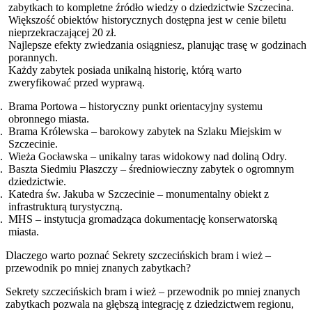
zabytkach to kompletne źródło wiedzy o dziedzictwie Szczecina.
Większość obiektów historycznych dostępna jest w cenie biletu
nieprzekraczającej 20 zł.
Najlepsze efekty zwiedzania osiągniesz, planując trasę w godzinach
porannych.
Każdy zabytek posiada unikalną historię, którą warto
zweryfikować przed wyprawą.
Brama Portowa – historyczny punkt orientacyjny systemu
obronnego miasta.
Brama Królewska – barokowy zabytek na Szlaku Miejskim w
Szczecinie.
Wieża Gocławska – unikalny taras widokowy nad doliną Odry.
Baszta Siedmiu Płaszczy – średniowieczny zabytek o ogromnym
dziedzictwie.
Katedra św. Jakuba w Szczecinie – monumentalny obiekt z
infrastrukturą turystyczną.
MHS – instytucja gromadząca dokumentację konserwatorską
miasta.
Dlaczego warto poznać Sekrety szczecińskich bram i wież –
przewodnik po mniej znanych zabytkach?
Sekrety szczecińskich bram i wież – przewodnik po mniej znanych
zabytkach pozwala na głębszą integrację z dziedzictwem regionu,