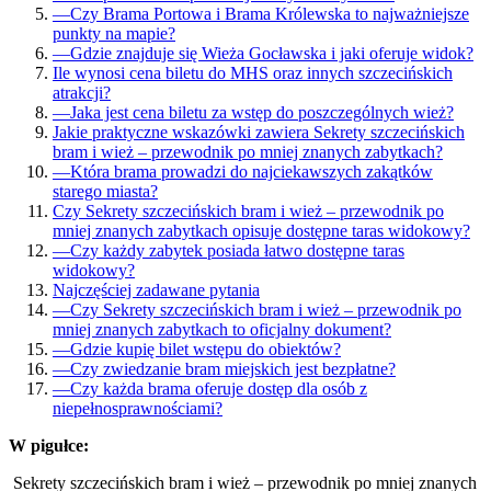
—
Czy Brama Portowa i Brama Królewska to najważniejsze
punkty na mapie?
—
Gdzie znajduje się Wieża Gocławska i jaki oferuje widok?
Ile wynosi cena biletu do MHS oraz innych szczecińskich
atrakcji?
—
Jaka jest cena biletu za wstęp do poszczególnych wież?
Jakie praktyczne wskazówki zawiera Sekrety szczecińskich
bram i wież – przewodnik po mniej znanych zabytkach?
—
Która brama prowadzi do najciekawszych zakątków
starego miasta?
Czy Sekrety szczecińskich bram i wież – przewodnik po
mniej znanych zabytkach opisuje dostępne taras widokowy?
—
Czy każdy zabytek posiada łatwo dostępne taras
widokowy?
Najczęściej zadawane pytania
—
Czy Sekrety szczecińskich bram i wież – przewodnik po
mniej znanych zabytkach to oficjalny dokument?
—
Gdzie kupię bilet wstępu do obiektów?
—
Czy zwiedzanie bram miejskich jest bezpłatne?
—
Czy każda brama oferuje dostęp dla osób z
niepełnosprawnościami?
W pigułce:
Sekrety szczecińskich bram i wież – przewodnik po mniej znanych