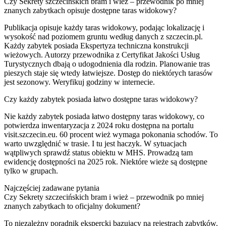
Czy Sekrety szczecińskich bram i wież – przewodnik po mniej
znanych zabytkach opisuje dostępne taras widokowy?
Publikacja opisuje każdy taras widokowy, podając lokalizację i
wysokość nad poziomem gruntu według danych z szczecin.pl.
Każdy zabytek posiada Ekspertyza techniczna konstrukcji
wieżowych. Autorzy przewodnika z Certyfikat Jakości Usług
Turystycznych dbają o udogodnienia dla rodzin. Planowanie tras
pieszych staje się wtedy łatwiejsze. Dostęp do niektórych tarasów
jest sezonowy. Weryfikuj godziny w internecie.
Czy każdy zabytek posiada łatwo dostępne taras widokowy?
Nie każdy zabytek posiada łatwo dostępny taras widokowy, co
potwierdza inwentaryzacja z 2024 roku dostępna na portalu
visit.szczecin.eu. 60 procent wież wymaga pokonania schodów. To
warto uwzględnić w trasie. I tu jest haczyk. W sytuacjach
wątpliwych sprawdź status obiektu w MHS. Prowadzą tam
ewidencję dostępności na 2025 rok. Niektóre wieże są dostępne
tylko w grupach.
Najczęściej zadawane pytania
Czy Sekrety szczecińskich bram i wież – przewodnik po mniej
znanych zabytkach to oficjalny dokument?
To niezależny poradnik ekspercki bazujący na rejestrach zabytków.