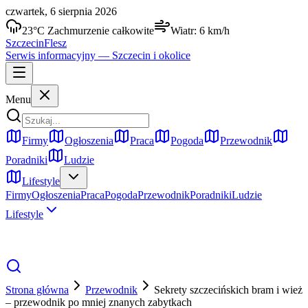
czwartek, 6 sierpnia 2026
23
°C
Zachmurzenie całkowite
Wiatr:
6
km/h
Szczecin
Flesz
Serwis informacyjny —
Szczecin
i okolice
Menu
Firmy
Ogłoszenia
Praca
Pogoda
Przewodnik
Poradniki
Ludzie
Lifestyle
Firmy
Ogłoszenia
Praca
Pogoda
Przewodnik
Poradniki
Ludzie
Lifestyle
Strona główna
Przewodnik
Sekrety szczecińskich bram i wież
– przewodnik po mniej znanych zabytkach