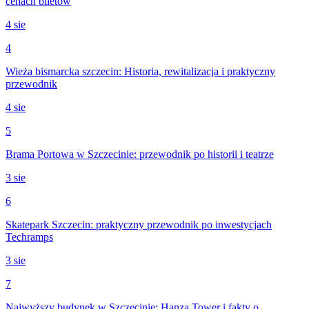
cenach biletów
4 sie
4
Wieża bismarcka szczecin: Historia, rewitalizacja i praktyczny
przewodnik
4 sie
5
Brama Portowa w Szczecinie: przewodnik po historii i teatrze
3 sie
6
Skatepark Szczecin: praktyczny przewodnik po inwestycjach
Techramps
3 sie
7
Najwyższy budynek w Szczecinie: Hanza Tower i fakty o