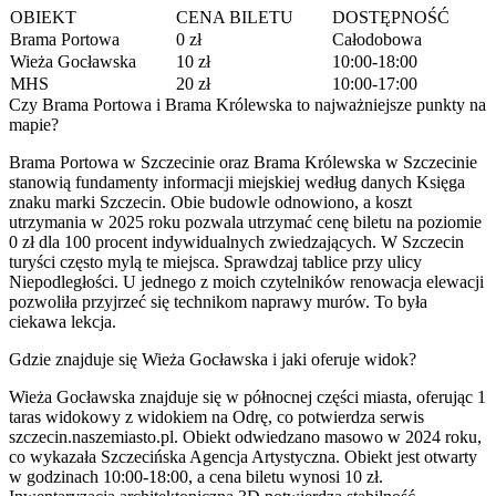
OBIEKT
CENA BILETU
DOSTĘPNOŚĆ
Brama Portowa
0 zł
Całodobowa
Wieża Gocławska
10 zł
10:00-18:00
MHS
20 zł
10:00-17:00
Czy Brama Portowa i Brama Królewska to najważniejsze punkty na
mapie?
Brama Portowa w Szczecinie oraz Brama Królewska w Szczecinie
stanowią fundamenty informacji miejskiej według danych Księga
znaku marki Szczecin. Obie budowle odnowiono, a koszt
utrzymania w 2025 roku pozwala utrzymać cenę biletu na poziomie
0 zł dla 100 procent indywidualnych zwiedzających. W Szczecin
turyści często mylą te miejsca. Sprawdzaj tablice przy ulicy
Niepodległości. U jednego z moich czytelników renowacja elewacji
pozwoliła przyjrzeć się technikom naprawy murów. To była
ciekawa lekcja.
Gdzie znajduje się Wieża Gocławska i jaki oferuje widok?
Wieża Gocławska znajduje się w północnej części miasta, oferując 1
taras widokowy z widokiem na Odrę, co potwierdza serwis
szczecin.naszemiasto.pl. Obiekt odwiedzano masowo w 2024 roku,
co wykazała Szczecińska Agencja Artystyczna. Obiekt jest otwarty
w godzinach 10:00-18:00, a cena biletu wynosi 10 zł.