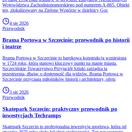
Województwa Zachodniopomorskiego pod numerem A-865. Obiekt
ten, zlokalizowany na Zielone Wzgórze w dzielnicy Goc
4 sie 2026
Przewodnik
Brama Portowa w Szczecinie: przewodnik po historii
i teatrze
Brama Portowa w Szczecinie to barokowa konstrukcja wzniesiona
w 1724 roku, która stanowi kluczowy punkt na mapie miasta.
Szczecińskie Towarzystwo Przyjaciół Sztuki zarządza tą
przestrzenią, dbając o dostępność dla widzów. Brama Portowa w
Szczecinie przyciąga miłośników historii i architektury, oferu
3 sie 2026
Przewodnik
Skatepark Szczecin: praktyczny przewodnik po
inwestycjach Techramps
Skatepark Szczecin to profesjonalna inwestycja sportowa, która od
stycznia 2025 roku służy lokalnej społeczności. Ten nowoczesny