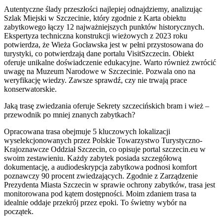
Autentyczne ślady przeszłości najlepiej odnajdziemy, analizując
Szlak Miejski w Szczecinie, który zgodnie z Karta obiektu
zabytkowego łączy 12 najważniejszych punktów historycznych.
Ekspertyza techniczna konstrukcji wieżowych z 2023 roku
potwierdza, że Wieża Gocławska jest w pełni przystosowana do
turystyki, co potwierdzają dane portalu VisitSzczecin. Obiekt
oferuje unikalne doświadczenie edukacyjne. Warto również zwrócić
uwagę na Muzeum Narodowe w Szczecinie. Pozwala ono na
weryfikację wiedzy. Zawsze sprawdź, czy nie trwają prace
konserwatorskie.
Jaką trasę zwiedzania oferuje Sekrety szczecińskich bram i wież –
przewodnik po mniej znanych zabytkach?
Opracowana trasa obejmuje 5 kluczowych lokalizacji
wyselekcjonowanych przez Polskie Towarzystwo Turystyczno-
Krajoznawcze Oddział Szczecin, co opisuje portal szczecin.eu w
swoim zestawieniu. Każdy zabytek posiada szczegółową
dokumentację, a audiodeskrypcja zabytkowa podnosi komfort
poznawczy 90 procent zwiedzających. Zgodnie z Zarządzenie
Prezydenta Miasta Szczecin w sprawie ochrony zabytków, trasa jest
monitorowana pod kątem dostępności. Moim zdaniem trasa ta
idealnie oddaje przekrój przez epoki. To świetny wybór na
początek.