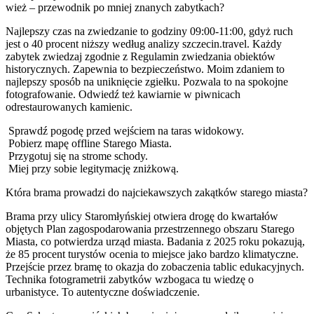
wież – przewodnik po mniej znanych zabytkach?
Najlepszy czas na zwiedzanie to godziny 09:00-11:00, gdyż ruch
jest o 40 procent niższy według analizy szczecin.travel. Każdy
zabytek zwiedzaj zgodnie z Regulamin zwiedzania obiektów
historycznych. Zapewnia to bezpieczeństwo. Moim zdaniem to
najlepszy sposób na uniknięcie zgiełku. Pozwala to na spokojne
fotografowanie. Odwiedź też kawiarnie w piwnicach
odrestaurowanych kamienic.
Sprawdź pogodę przed wejściem na taras widokowy.
Pobierz mapę offline Starego Miasta.
Przygotuj się na strome schody.
Miej przy sobie legitymację zniżkową.
Która brama prowadzi do najciekawszych zakątków starego miasta?
Brama przy ulicy Staromłyńskiej otwiera drogę do kwartałów
objętych Plan zagospodarowania przestrzennego obszaru Starego
Miasta, co potwierdza urząd miasta. Badania z 2025 roku pokazują,
że 85 procent turystów ocenia to miejsce jako bardzo klimatyczne.
Przejście przez bramę to okazja do zobaczenia tablic edukacyjnych.
Technika fotogrametrii zabytków wzbogaca tu wiedzę o
urbanistyce. To autentyczne doświadczenie.