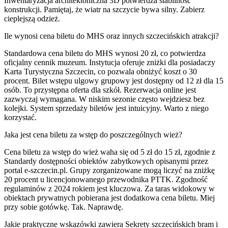
Inwentaryzacja architektoniczna 3D potwierdza stabilność
konstrukcji. Pamiętaj, że wiatr na szczycie bywa silny. Zabierz
cieplejszą odzież.
Ile wynosi cena biletu do MHS oraz innych szczecińskich atrakcji?
Standardowa cena biletu do MHS wynosi 20 zł, co potwierdza
oficjalny cennik muzeum. Instytucja oferuje zniżki dla posiadaczy
Karta Turystyczna Szczecin, co pozwala obniżyć koszt o 30
procent. Bilet wstępu ulgowy grupowy jest dostępny od 12 zł dla 15
osób. To przystępna oferta dla szkół. Rezerwacja online jest
zazwyczaj wymagana. W niskim sezonie często wejdziesz bez
kolejki. System sprzedaży biletów jest intuicyjny. Warto z niego
korzystać.
Jaka jest cena biletu za wstęp do poszczególnych wież?
Cena biletu za wstęp do wież waha się od 5 zł do 15 zł, zgodnie z
Standardy dostępności obiektów zabytkowych opisanymi przez
portal e-szczecin.pl. Grupy zorganizowane mogą liczyć na zniżkę
20 procent u licencjonowanego przewodnika PTTK. Zgodność
regulaminów z 2024 rokiem jest kluczowa. Za taras widokowy w
obiektach prywatnych pobierana jest dodatkowa cena biletu. Miej
przy sobie gotówkę. Tak. Naprawdę.
Jakie praktyczne wskazówki zawiera Sekrety szczecińskich bram i