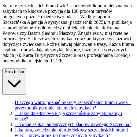
Sekrety szczecińskich bram i wież – przewodnik po mniej znanych
zabytkach to kluczowa pozycja dla 100 procent turystów
pragnących poznać dziedzictwo miasta. Według raportu
Szczecińska Agencja Artystyczna (październik 2025), ta publikacja
stanowi główne źródło wiedzy o obiektach takich jak Brama
Portowa czy Baszta Siedmiu Płaszczy. Znajdziesz w niej rzetelne
informacje o 5 kluczowych zabytkach oraz praktyczne wskazówki
dotyczące zwiedzania, które ułatwią planowanie trasy. Każda brama
i zabytek opowiadają niezwykłą historię, bazując na wytycznych
takich jak Karta Turystyczna Szczecin oraz profesjonalna Licencja
przewodnika miejskiego PTTK.
Spis treści
Dlaczego warto poznać Sekrety szczecińskich bram i wież –
przewodnik po mniej znanych zabytkach?
—
Jakie dziedzictwo kryją szczecińskie zabytek bramy i
wieże?
—
Gdzie szukać autentycznych śladów dawnego Szczecina?
Jaką trasę zwiedzania oferuje Sekrety szczecińskich bram i
wież – przewodnik po mniej znanych zabytkach?