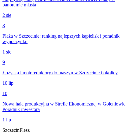
panoramie miasta
2 sie
8
Plaża w Szczecinie: ranking najlepszych kąpielisk i poradnik
wypoczynku
1 sie
9
Łożyska i motoreduktory do maszyn w Szczecinie i okolicy
10 lip
10
Nowa hala produkcyjna w Strefie Ekonomicznej w Goleniowie:
Poradnik inwestora
1 lip
Szczecin
Flesz