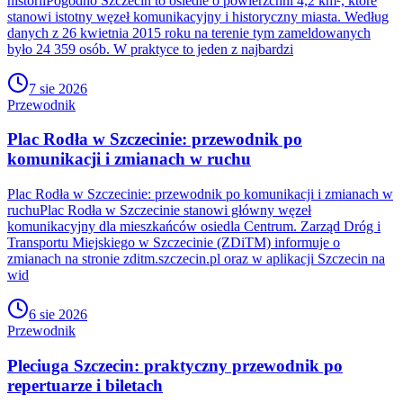
historiiPogodno Szczecin to osiedle o powierzchni 4,2 km², które
stanowi istotny węzeł komunikacyjny i historyczny miasta. Według
danych z 26 kwietnia 2015 roku na terenie tym zameldowanych
było 24 359 osób. W praktyce to jeden z najbardzi
7 sie 2026
Przewodnik
Plac Rodła w Szczecinie: przewodnik po
komunikacji i zmianach w ruchu
Plac Rodła w Szczecinie: przewodnik po komunikacji i zmianach w
ruchuPlac Rodła w Szczecinie stanowi główny węzeł
komunikacyjny dla mieszkańców osiedla Centrum. Zarząd Dróg i
Transportu Miejskiego w Szczecinie (ZDiTM) informuje o
zmianach na stronie zditm.szczecin.pl oraz w aplikacji Szczecin na
wid
6 sie 2026
Przewodnik
Pleciuga Szczecin: praktyczny przewodnik po
repertuarze i biletach