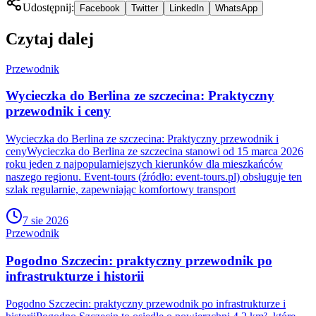
Udostępnij:
Facebook
Twitter
LinkedIn
WhatsApp
Czytaj dalej
Przewodnik
Wycieczka do Berlina ze szczecina: Praktyczny
przewodnik i ceny
Wycieczka do Berlina ze szczecina: Praktyczny przewodnik i
cenyWycieczka do Berlina ze szczecina stanowi od 15 marca 2026
roku jeden z najpopularniejszych kierunków dla mieszkańców
naszego regionu. Event-tours (źródło: event-tours.pl) obsługuje ten
szlak regularnie, zapewniając komfortowy transport
7 sie 2026
Przewodnik
Pogodno Szczecin: praktyczny przewodnik po
infrastrukturze i historii
Pogodno Szczecin: praktyczny przewodnik po infrastrukturze i