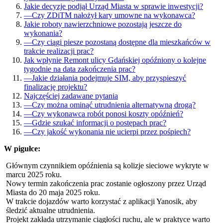
Jakie decyzje podjął Urząd Miasta w sprawie inwestycji?
—
Czy ZDiTM nałożył kary umowne na wykonawca?
Jakie roboty nawierzchniowe pozostają jeszcze do
wykonania?
—
Czy ciągi piesze pozostaną dostępne dla mieszkańców w
trakcie realizacji prac?
Jak wpłynie Remont ulicy Gdańskiej opóźniony o kolejne
tygodnie na data zakończenia prac?
—
Jakie działania podejmuje SIM, aby przyspieszyć
finalizację projektu?
Najczęściej zadawane pytania
—
Czy można ominąć utrudnienia alternatywną drogą?
—
Czy wykonawca robót ponosi koszty opóźnień?
—
Gdzie szukać informacji o postępach prac?
—
Czy jakość wykonania nie ucierpi przez pośpiech?
W pigułce:
Głównym czynnikiem opóźnienia są kolizje sieciowe wykryte w
marcu 2025 roku.
Nowy termin zakończenia prac zostanie ogłoszony przez Urząd
Miasta do 20 maja 2025 roku.
W trakcie dojazdów warto korzystać z aplikacji Yanosik, aby
śledzić aktualne utrudnienia.
Projekt zakłada utrzymanie ciągłości ruchu, ale w praktyce warto