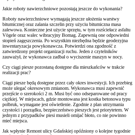
Jakie roboty nawierzchniowe pozostają jeszcze do wykonania?
Roboty nawierzchniowe wymagają jeszcze ułożenia warstwy
bitumicznej oraz zalania szczelin przy użyciu bitumiczna masa
zalewowa. Konieczne jest użycie sprzętu, w tym rozściełacz asfaltu
Vögele oraz walec wibracyjny Bomag. Zapewnią one odpowiedni
stopień zagęszczenia. Po wszystkim niezbędna będzie geodezyjna
inwentaryzacja powykonawcza. Potwierdzi ona zgodność z
zatwierdzony projekt organizacji ruchu. Jeden z czytelników
zauważył, że wykonawca zadbał o wyciszenie maszyn w nocy.
Czy ciągi piesze pozostaną dostępne dla mieszkańców w trakcie
realizacji prac?
Ciągi piesze będą dostępne przez cały okres inwestycji. Ich przebieg
może ulegać okresowym zmianom. Wykonawca musi zapewnić
przejście o szerokości 2 m. Musi być ono odseparowane od pracy
ciężkiej. W miejscach, gdzie montowana jest kostka betonowa typu
polbruk, wymagane jest oświetlenie. Zgodnie z plan utrzymania
czystości i porządku, bezpieczeństwo pieszych jest priorytetem. W
jednym z przypadków piesi musieli omijać błoto, co nie powinno
mieć miejsca.
Jak wpłynie Remont ulicy Gdańskiej opóźniony o kolejne tygodnie