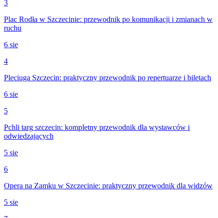
3
Plac Rodła w Szczecinie: przewodnik po komunikacji i zmianach w
ruchu
6 sie
4
Pleciuga Szczecin: praktyczny przewodnik po repertuarze i biletach
6 sie
5
Pchli targ szczecin: kompletny przewodnik dla wystawców i
odwiedzających
5 sie
6
Opera na Zamku w Szczecinie: praktyczny przewodnik dla widzów
5 sie