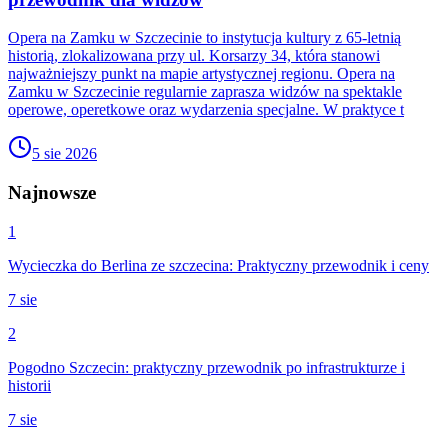
Opera na Zamku w Szczecinie to instytucja kultury z 65-letnią
historią, zlokalizowana przy ul. Korsarzy 34, która stanowi
najważniejszy punkt na mapie artystycznej regionu. Opera na
Zamku w Szczecinie regularnie zaprasza widzów na spektakle
operowe, operetkowe oraz wydarzenia specjalne. W praktyce t
5 sie 2026
Najnowsze
1
Wycieczka do Berlina ze szczecina: Praktyczny przewodnik i ceny
7 sie
2
Pogodno Szczecin: praktyczny przewodnik po infrastrukturze i
historii
7 sie