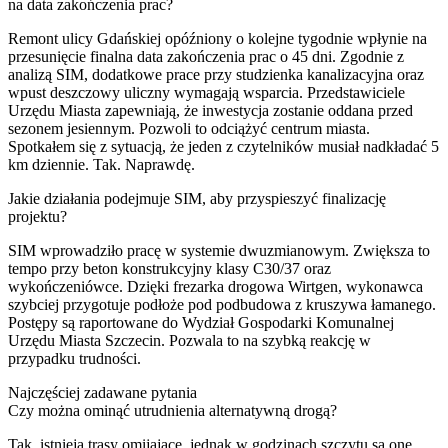
na data zakończenia prac?
Remont ulicy Gdańskiej opóźniony o kolejne tygodnie wpłynie na
przesunięcie finalna data zakończenia prac o 45 dni. Zgodnie z
analizą SIM, dodatkowe prace przy studzienka kanalizacyjna oraz
wpust deszczowy uliczny wymagają wsparcia. Przedstawiciele
Urzędu Miasta zapewniają, że inwestycja zostanie oddana przed
sezonem jesiennym. Pozwoli to odciążyć centrum miasta.
Spotkałem się z sytuacją, że jeden z czytelników musiał nadkładać 5
km dziennie. Tak. Naprawdę.
Jakie działania podejmuje SIM, aby przyspieszyć finalizację
projektu?
SIM wprowadziło pracę w systemie dwuzmianowym. Zwiększa to
tempo przy beton konstrukcyjny klasy C30/37 oraz
wykończeniówce. Dzięki frezarka drogowa Wirtgen, wykonawca
szybciej przygotuje podłoże pod podbudowa z kruszywa łamanego.
Postępy są raportowane do Wydział Gospodarki Komunalnej
Urzędu Miasta Szczecin. Pozwala to na szybką reakcję w
przypadku trudności.
Najczęściej zadawane pytania
Czy można ominąć utrudnienia alternatywną drogą?
Tak, istnieją trasy omijające, jednak w godzinach szczytu są one