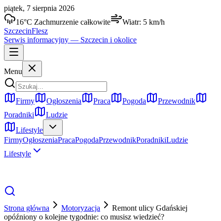
piątek, 7 sierpnia 2026
16
°C
Zachmurzenie całkowite
Wiatr:
5
km/h
Szczecin
Flesz
Serwis informacyjny —
Szczecin
i okolice
Menu
Firmy
Ogłoszenia
Praca
Pogoda
Przewodnik
Poradniki
Ludzie
Lifestyle
Firmy
Ogłoszenia
Praca
Pogoda
Przewodnik
Poradniki
Ludzie
Lifestyle
Strona główna
Motoryzacja
Remont ulicy Gdańskiej
opóźniony o kolejne tygodnie: co musisz wiedzieć?