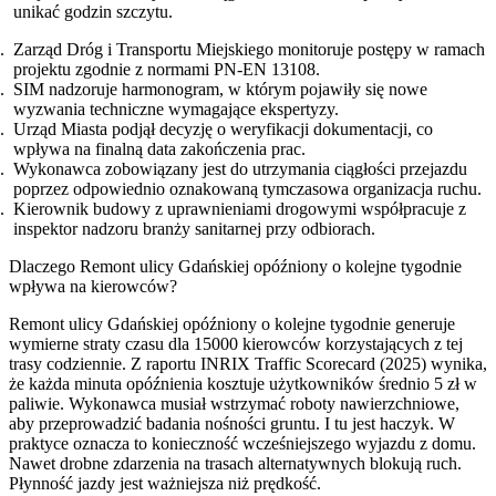
unikać godzin szczytu.
Zarząd Dróg i Transportu Miejskiego monitoruje postępy w ramach
projektu zgodnie z normami PN-EN 13108.
SIM nadzoruje harmonogram, w którym pojawiły się nowe
wyzwania techniczne wymagające ekspertyzy.
Urząd Miasta podjął decyzję o weryfikacji dokumentacji, co
wpływa na finalną data zakończenia prac.
Wykonawca zobowiązany jest do utrzymania ciągłości przejazdu
poprzez odpowiednio oznakowaną tymczasowa organizacja ruchu.
Kierownik budowy z uprawnieniami drogowymi współpracuje z
inspektor nadzoru branży sanitarnej przy odbiorach.
Dlaczego Remont ulicy Gdańskiej opóźniony o kolejne tygodnie
wpływa na kierowców?
Remont ulicy Gdańskiej opóźniony o kolejne tygodnie generuje
wymierne straty czasu dla 15000 kierowców korzystających z tej
trasy codziennie. Z raportu INRIX Traffic Scorecard (2025) wynika,
że każda minuta opóźnienia kosztuje użytkowników średnio 5 zł w
paliwie. Wykonawca musiał wstrzymać roboty nawierzchniowe,
aby przeprowadzić badania nośności gruntu. I tu jest haczyk. W
praktyce oznacza to konieczność wcześniejszego wyjazdu z domu.
Nawet drobne zdarzenia na trasach alternatywnych blokują ruch.
Płynność jazdy jest ważniejsza niż prędkość.