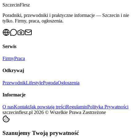
Szczecin
Flesz
Poradniki, przewodniki i praktyczne informacje — Szczecin i nie
tylko. Firmy, praca, ogłoszenia.
Serwis
Firmy
Praca
Odkrywaj
Przewodnik
Lifestyle
Pogoda
Ogłoszenia
Informacje
O nas
Kontakt
Jak powstają treści
Regulamin
Polityka Prywatności
szczecinflesz.pl
2026
©
Wszelkie Prawa Zastrzeżone
Szanujemy Twoją prywatność