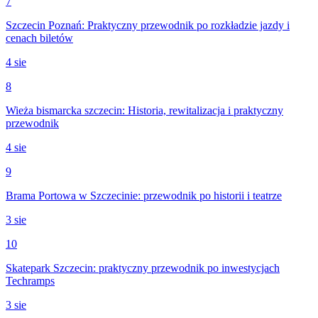
7
Szczecin Poznań: Praktyczny przewodnik po rozkładzie jazdy i
cenach biletów
4 sie
8
Wieża bismarcka szczecin: Historia, rewitalizacja i praktyczny
przewodnik
4 sie
9
Brama Portowa w Szczecinie: przewodnik po historii i teatrze
3 sie
10
Skatepark Szczecin: praktyczny przewodnik po inwestycjach
Techramps
3 sie