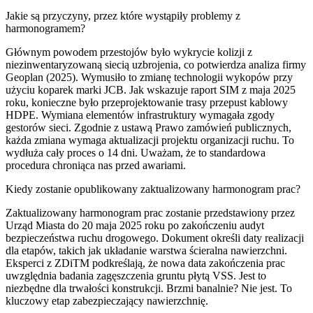
Jakie są przyczyny, przez które wystąpiły problemy z
harmonogramem?
Głównym powodem przestojów było wykrycie kolizji z
niezinwentaryzowaną siecią uzbrojenia, co potwierdza analiza firmy
Geoplan (2025). Wymusiło to zmianę technologii wykopów przy
użyciu koparek marki JCB. Jak wskazuje raport SIM z maja 2025
roku, konieczne było przeprojektowanie trasy przepust kablowy
HDPE. Wymiana elementów infrastruktury wymagała zgody
gestorów sieci. Zgodnie z ustawą Prawo zamówień publicznych,
każda zmiana wymaga aktualizacji projektu organizacji ruchu. To
wydłuża cały proces o 14 dni. Uważam, że to standardowa
procedura chroniąca nas przed awariami.
Kiedy zostanie opublikowany zaktualizowany harmonogram prac?
Zaktualizowany harmonogram prac zostanie przedstawiony przez
Urząd Miasta do 20 maja 2025 roku po zakończeniu audyt
bezpieczeństwa ruchu drogowego. Dokument określi daty realizacji
dla etapów, takich jak układanie warstwa ścieralna nawierzchni.
Eksperci z ZDiTM podkreślają, że nowa data zakończenia prac
uwzględnia badania zagęszczenia gruntu płytą VSS. Jest to
niezbędne dla trwałości konstrukcji. Brzmi banalnie? Nie jest. To
kluczowy etap zabezpieczający nawierzchnię.