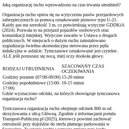
Jaką organizację ruchu wprowadzono na czas trwania utrudnień?
Organizacja ruchu opiera się na wytyczeniu pasów przejazdowych
zabezpieczonych za pomocą oznakowanie pionowe typu U-21.
Każdy pas ma szerokość 3 m, co potwierdzają wytyczne GDDKiA
(2024). Pozwala to na przejazd pojazdów osobowych oraz
komunikacji miejskiej. Wytyczne zawarto w Ustawa o drogach
publicznych. W miejscach o dużym ruchu zainstalowano
sygnalizacja świetlna akomodacyjna sterowana przez pętla
indukcyjna w asfalcie. Tymczasowe oznakowanie jest czytelne.
ALE jeśli poruszasz się nocą, miej oczy dookoła głowy.
SZACOWANY CZAS
RODZAJ UTRUDNIENIA
OCZEKIWANIA
Godziny poranne (07:00-09:00)
15-20 minut
Godziny popołudniowe (15:00-
10-15 minut
17:00)
Gdzie wyznaczono odcinki, na których obowiązuje tymczasowa
organizacja ruchu?
Tymczasowa organizacja ruchu obejmuje odcinek 800 m od
skrzyżowania z ulicą Główną. Zgodnie z informacjami portalu
Transport-Publiczny.pl (2025), kierowcy powinni zachować
ostrożność przy dojeździe do strefa płatnego parkowania w