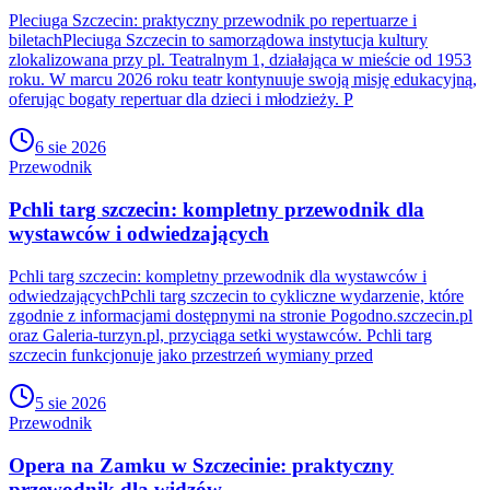
Pleciuga Szczecin: praktyczny przewodnik po repertuarze i
biletachPleciuga Szczecin to samorządowa instytucja kultury
zlokalizowana przy pl. Teatralnym 1, działająca w mieście od 1953
roku. W marcu 2026 roku teatr kontynuuje swoją misję edukacyjną,
oferując bogaty repertuar dla dzieci i młodzieży. P
6 sie 2026
Przewodnik
Pchli targ szczecin: kompletny przewodnik dla
wystawców i odwiedzających
Pchli targ szczecin: kompletny przewodnik dla wystawców i
odwiedzającychPchli targ szczecin to cykliczne wydarzenie, które
zgodnie z informacjami dostępnymi na stronie Pogodno.szczecin.pl
oraz Galeria-turzyn.pl, przyciąga setki wystawców. Pchli targ
szczecin funkcjonuje jako przestrzeń wymiany przed
5 sie 2026
Przewodnik
Opera na Zamku w Szczecinie: praktyczny
przewodnik dla widzów