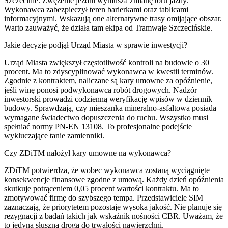
Szczecinie. Zwężenie jezdni wymusza zmianę toru jazdy.
Wykonawca zabezpieczył teren barierkami oraz tablicami
informacyjnymi. Wskazują one alternatywne trasy omijające obszar.
Warto zauważyć, że działa tam ekipa od Tramwaje Szczecińskie.
Jakie decyzje podjął Urząd Miasta w sprawie inwestycji?
Urząd Miasta zwiększył częstotliwość kontroli na budowie o 30
procent. Ma to zdyscyplinować wykonawca w kwestii terminów.
Zgodnie z kontraktem, naliczane są kary umowne za opóźnienie,
jeśli winę ponosi podwykonawca robót drogowych. Nadzór
inwestorski prowadzi codzienną weryfikację wpisów w dziennik
budowy. Sprawdzają, czy mieszanka mineralno-asfaltowa posiada
wymagane świadectwo dopuszczenia do ruchu. Wszystko musi
spełniać normy PN-EN 13108. To profesjonalne podejście
wykluczające tanie zamienniki.
Czy ZDiTM nałożył kary umowne na wykonawca?
ZDiTM potwierdza, że wobec wykonawca zostaną wyciągnięte
konsekwencje finansowe zgodne z umową. Każdy dzień opóźnienia
skutkuje potrąceniem 0,05 procent wartości kontraktu. Ma to
zmotywować firmę do szybszego tempa. Przedstawiciele SIM
zaznaczają, że priorytetem pozostaje wysoka jakość. Nie planuje się
rezygnacji z badań takich jak wskaźnik nośności CBR. Uważam, że
to jedyna słuszna droga do trwałości nawierzchni.