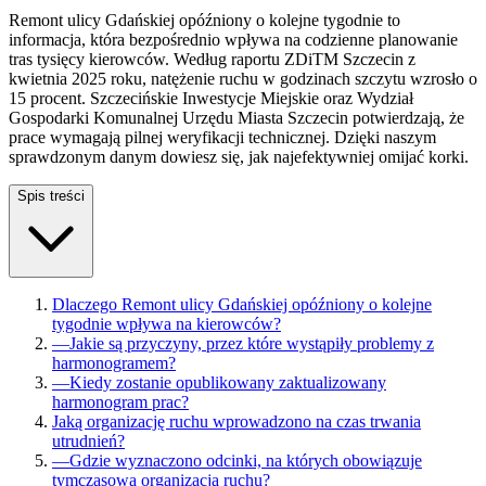
Remont ulicy Gdańskiej opóźniony o kolejne tygodnie to
informacja, która bezpośrednio wpływa na codzienne planowanie
tras tysięcy kierowców. Według raportu ZDiTM Szczecin z
kwietnia 2025 roku, natężenie ruchu w godzinach szczytu wzrosło o
15 procent. Szczecińskie Inwestycje Miejskie oraz Wydział
Gospodarki Komunalnej Urzędu Miasta Szczecin potwierdzają, że
prace wymagają pilnej weryfikacji technicznej. Dzięki naszym
sprawdzonym danym dowiesz się, jak najefektywniej omijać korki.
Spis treści
Dlaczego Remont ulicy Gdańskiej opóźniony o kolejne
tygodnie wpływa na kierowców?
—
Jakie są przyczyny, przez które wystąpiły problemy z
harmonogramem?
—
Kiedy zostanie opublikowany zaktualizowany
harmonogram prac?
Jaką organizację ruchu wprowadzono na czas trwania
utrudnień?
—
Gdzie wyznaczono odcinki, na których obowiązuje
tymczasowa organizacja ruchu?