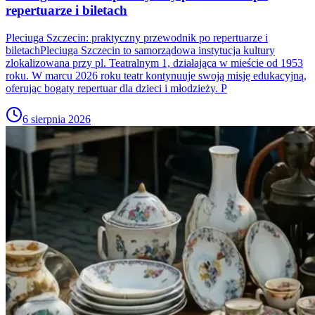
repertuarze i biletach
Pleciuga Szczecin: praktyczny przewodnik po repertuarze i
biletachPleciuga Szczecin to samorządowa instytucja kultury
zlokalizowana przy pl. Teatralnym 1, działająca w mieście od 1953
roku. W marcu 2026 roku teatr kontynuuje swoją misję edukacyjną,
oferując bogaty repertuar dla dzieci i młodzieży. P
6 sierpnia 2026