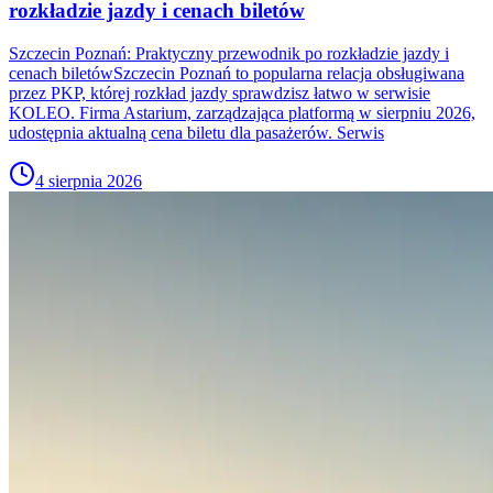
rozkładzie jazdy i cenach biletów
Szczecin Poznań: Praktyczny przewodnik po rozkładzie jazdy i
cenach biletówSzczecin Poznań to popularna relacja obsługiwana
przez PKP, której rozkład jazdy sprawdzisz łatwo w serwisie
KOLEO. Firma Astarium, zarządzająca platformą w sierpniu 2026,
udostępnia aktualną cena biletu dla pasażerów. Serwis
4 sierpnia 2026