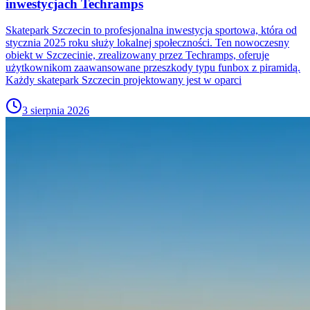
inwestycjach Techramps
Skatepark Szczecin to profesjonalna inwestycja sportowa, która od
stycznia 2025 roku służy lokalnej społeczności. Ten nowoczesny
obiekt w Szczecinie, zrealizowany przez Techramps, oferuje
użytkownikom zaawansowane przeszkody typu funbox z piramidą.
Każdy skatepark Szczecin projektowany jest w oparci
3 sierpnia 2026