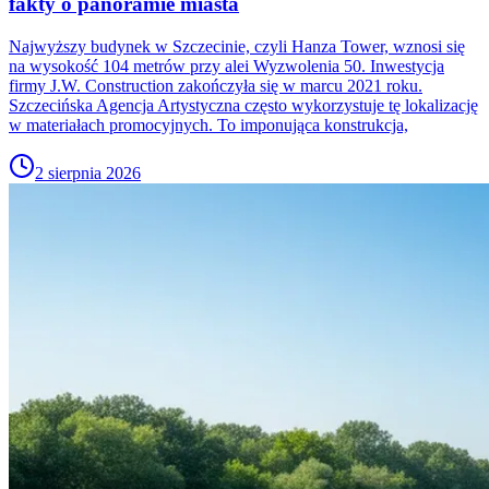
fakty o panoramie miasta
Najwyższy budynek w Szczecinie, czyli Hanza Tower, wznosi się
na wysokość 104 metrów przy alei Wyzwolenia 50. Inwestycja
firmy J.W. Construction zakończyła się w marcu 2021 roku.
Szczecińska Agencja Artystyczna często wykorzystuje tę lokalizację
w materiałach promocyjnych. To imponująca konstrukcja,
2 sierpnia 2026