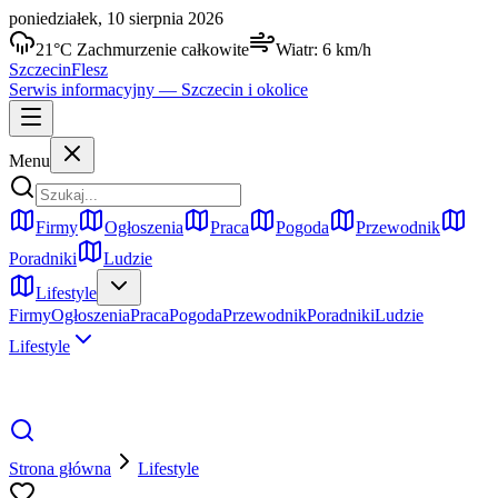
poniedziałek, 10 sierpnia 2026
21
°C
Zachmurzenie całkowite
Wiatr:
6
km/h
Szczecin
Flesz
Serwis informacyjny —
Szczecin
i okolice
Menu
Firmy
Ogłoszenia
Praca
Pogoda
Przewodnik
Poradniki
Ludzie
Lifestyle
Firmy
Ogłoszenia
Praca
Pogoda
Przewodnik
Poradniki
Ludzie
Lifestyle
Strona główna
Lifestyle