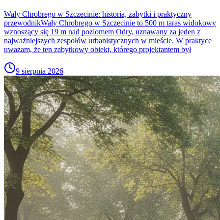
Wały Chrobrego w Szczecinie: historia, zabytki i praktyczny
przewodnikWały Chrobrego w Szczecinie to 500 m taras widokowy
wznoszący się 19 m nad poziomem Odry, uznawany za jeden z
najważniejszych zespołów urbanistycznych w mieście. W praktyce
uważam, że ten zabytkowy obiekt, którego projektantem był
9 sierpnia 2026