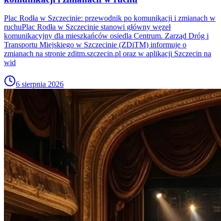
Plac Rodła w Szczecinie: przewodnik po komunikacji i zmianach w
ruchuPlac Rodła w Szczecinie stanowi główny węzeł
komunikacyjny dla mieszkańców osiedla Centrum. Zarząd Dróg i
Transportu Miejskiego w Szczecinie (ZDiTM) informuje o
zmianach na stronie zditm.szczecin.pl oraz w aplikacji Szczecin na
wid
6 sierpnia 2026