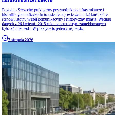
Pogodno Szczecin: praktyczny przewodnik po infrastrukturze i
historiiPogodno Szczecin to osiedle o powierzchni 4,2 km², które
stanowi istotny węzeł komunikacyjny i historyczny miasta. Według
danych z 26 kwietnia 2015 roku na terenie tym zameldowanych
było 24 359 osób. W praktyce to jeden z najbardzi
7 sierpnia 2026