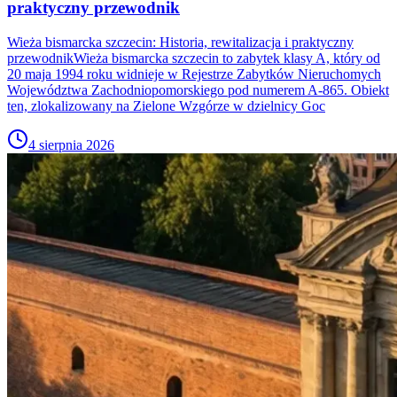
praktyczny przewodnik
Wieża bismarcka szczecin: Historia, rewitalizacja i praktyczny
przewodnikWieża bismarcka szczecin to zabytek klasy A, który od
20 maja 1994 roku widnieje w Rejestrze Zabytków Nieruchomych
Województwa Zachodniopomorskiego pod numerem A-865. Obiekt
ten, zlokalizowany na Zielone Wzgórze w dzielnicy Goc
4 sierpnia 2026