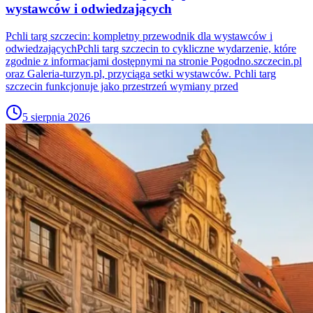
wystawców i odwiedzających
Pchli targ szczecin: kompletny przewodnik dla wystawców i
odwiedzającychPchli targ szczecin to cykliczne wydarzenie, które
zgodnie z informacjami dostępnymi na stronie Pogodno.szczecin.pl
oraz Galeria-turzyn.pl, przyciąga setki wystawców. Pchli targ
szczecin funkcjonuje jako przestrzeń wymiany przed
5 sierpnia 2026