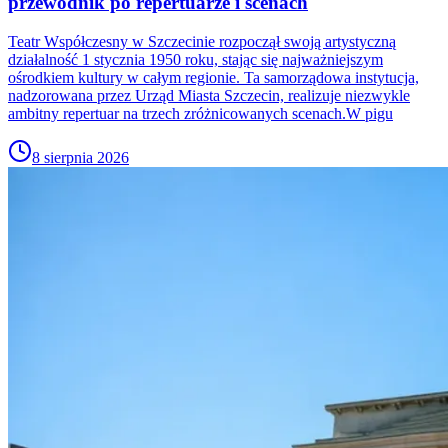
przewodnik po repertuarze i scenach
Teatr Współczesny w Szczecinie rozpoczął swoją artystyczną
działalność 1 stycznia 1950 roku, stając się najważniejszym
ośrodkiem kultury w całym regionie. Ta samorządowa instytucja,
nadzorowana przez Urząd Miasta Szczecin, realizuje niezwykle
ambitny repertuar na trzech zróżnicowanych scenach.W pigu
8 sierpnia 2026