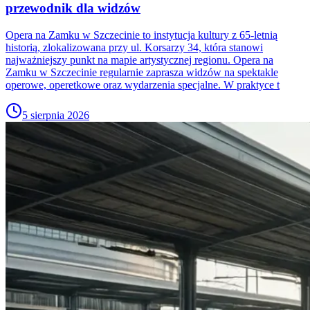
przewodnik dla widzów
Opera na Zamku w Szczecinie to instytucja kultury z 65-letnią
historią, zlokalizowana przy ul. Korsarzy 34, która stanowi
najważniejszy punkt na mapie artystycznej regionu. Opera na
Zamku w Szczecinie regularnie zaprasza widzów na spektakle
operowe, operetkowe oraz wydarzenia specjalne. W praktyce t
5 sierpnia 2026