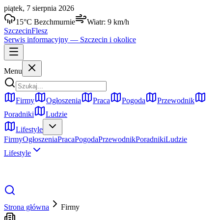
piątek, 7 sierpnia 2026
15
°C
Bezchmurnie
Wiatr:
9
km/h
Szczecin
Flesz
Serwis informacyjny —
Szczecin
i okolice
Menu
Firmy
Ogłoszenia
Praca
Pogoda
Przewodnik
Poradniki
Ludzie
Lifestyle
Firmy
Ogłoszenia
Praca
Pogoda
Przewodnik
Poradniki
Ludzie
Lifestyle
Strona główna
Firmy