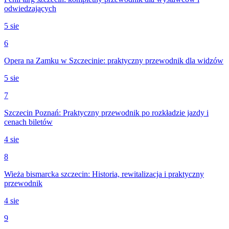
odwiedzających
5 sie
6
Opera na Zamku w Szczecinie: praktyczny przewodnik dla widzów
5 sie
7
Szczecin Poznań: Praktyczny przewodnik po rozkładzie jazdy i
cenach biletów
4 sie
8
Wieża bismarcka szczecin: Historia, rewitalizacja i praktyczny
przewodnik
4 sie
9