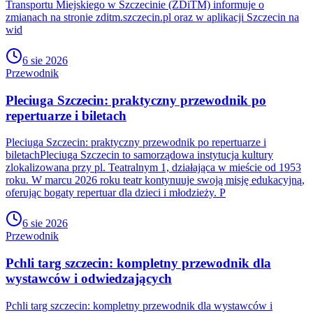
Transportu Miejskiego w Szczecinie (ZDiTM) informuje o
zmianach na stronie zditm.szczecin.pl oraz w aplikacji Szczecin na
wid
6 sie 2026
Przewodnik
Pleciuga Szczecin: praktyczny przewodnik po
repertuarze i biletach
Pleciuga Szczecin: praktyczny przewodnik po repertuarze i
biletachPleciuga Szczecin to samorządowa instytucja kultury
zlokalizowana przy pl. Teatralnym 1, działająca w mieście od 1953
roku. W marcu 2026 roku teatr kontynuuje swoją misję edukacyjną,
oferując bogaty repertuar dla dzieci i młodzieży. P
6 sie 2026
Przewodnik
Pchli targ szczecin: kompletny przewodnik dla
wystawców i odwiedzających
Pchli targ szczecin: kompletny przewodnik dla wystawców i