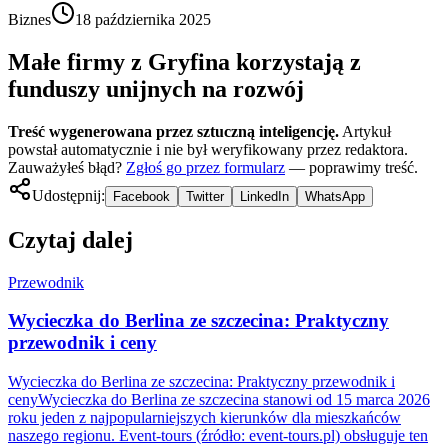
Biznes
18 października 2025
Małe firmy z Gryfina korzystają z
funduszy unijnych na rozwój
Treść wygenerowana przez sztuczną inteligencję.
Artykuł
powstał automatycznie i nie był weryfikowany przez redaktora.
Zauważyłeś błąd?
Zgłoś go przez formularz
— poprawimy treść.
Udostępnij:
Facebook
Twitter
LinkedIn
WhatsApp
Czytaj dalej
Przewodnik
Wycieczka do Berlina ze szczecina: Praktyczny
przewodnik i ceny
Wycieczka do Berlina ze szczecina: Praktyczny przewodnik i
cenyWycieczka do Berlina ze szczecina stanowi od 15 marca 2026
roku jeden z najpopularniejszych kierunków dla mieszkańców
naszego regionu. Event-tours (źródło: event-tours.pl) obsługuje ten