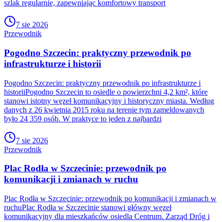
szlak regularnie, zapewniając komfortowy transport
7 sie 2026
Przewodnik
Pogodno Szczecin: praktyczny przewodnik po
infrastrukturze i historii
Pogodno Szczecin: praktyczny przewodnik po infrastrukturze i
historiiPogodno Szczecin to osiedle o powierzchni 4,2 km², które
stanowi istotny węzeł komunikacyjny i historyczny miasta. Według
danych z 26 kwietnia 2015 roku na terenie tym zameldowanych
było 24 359 osób. W praktyce to jeden z najbardzi
7 sie 2026
Przewodnik
Plac Rodła w Szczecinie: przewodnik po
komunikacji i zmianach w ruchu
Plac Rodła w Szczecinie: przewodnik po komunikacji i zmianach w
ruchuPlac Rodła w Szczecinie stanowi główny węzeł
komunikacyjny dla mieszkańców osiedla Centrum. Zarząd Dróg i